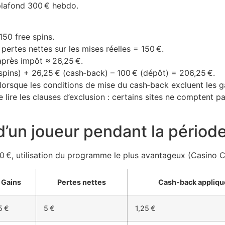
 plafond 300 € hebdo.
150 free spins.
pertes nettes sur les mises réelles = 150 €.
après impôt ≈ 26,25 €.
spins) + 26,25 € (cash‑back) – 100 € (dépôt) = 206,25 €.
orsque les conditions de mise du cash‑back excluent les gai
de lire les clauses d’exclusion : certains sites ne comptent p
d’un joueur pendant la période
00 €, utilisation du programme le plus avantageux (Casino C
Gains
Pertes nettes
Cash‑back appliqu
5 €
5 €
1,25 €