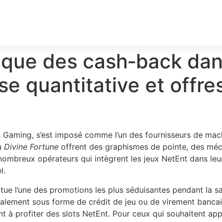
ique des cash‑back dan
e quantitative et offre
on Gaming, s’est imposé comme l’un des fournisseurs de mach
u
Divine Fortune
offrent des graphismes de pointe, des méc
 nombreux opérateurs qui intègrent les jeux NetEnt dans le
l.
itue l’une des promotions les plus séduisantes pendant la sa
lement sous forme de crédit de jeu ou de virement bancair
nt à profiter des slots NetEnt. Pour ceux qui souhaitent appr