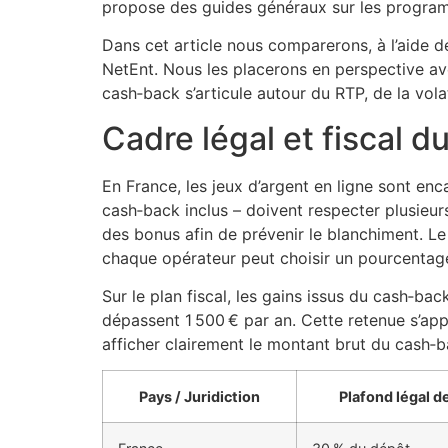
propose des guides généraux sur les programme
Dans cet article nous comparerons, à l’aide 
NetEnt. Nous les placerons en perspective av
cash‑back s’articule autour du RTP, de la vola
Cadre légal et fiscal 
En France, les jeux d’argent en ligne sont en
cash‑back inclus – doivent respecter plusieur
des bonus afin de prévenir le blanchiment. Le
chaque opérateur peut choisir un pourcentage 
Sur le plan fiscal, les gains issus du cash‑ba
dépassent 1 500 € par an. Cette retenue s’appl
afficher clairement le montant brut du cash‑b
Pays / Juridiction
Plafond légal d