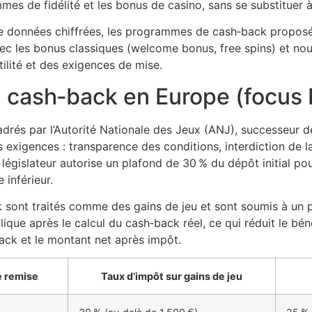
s de fidélité et les bonus de casino, sans se substituer à 
de données chiffrées, les programmes de cash‑back proposé
ec les bonus classiques (welcome bonus, free spins) et no
tilité et des exigences de mise.
du cash‑back en Europe (focus
cadrés par l’Autorité Nationale des Jeux (ANJ), successeur
s exigences : transparence des conditions, interdiction de 
 législateur autorise un plafond de 30 % du dépôt initial p
inférieur.
ck sont traités comme des gains de jeu et sont soumis à un p
ique après le calcul du cash‑back réel, ce qui réduit le bé
ack et le montant net après impôt.
e remise
Taux d’impôt sur gains de jeu