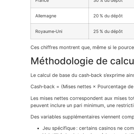
France
30 % du dépôt
Allemagne
20 % du dépôt
Royaume‑Uni
25 % du dépôt
Ces chiffres montrent que, même si le pourcent
Méthodologie de calcu
Le calcul de base du cash‑back s’exprime ains
Cash‑back = (Mises nettes × Pourcentage de 
Les mises nettes correspondent aux mises tota
peuvent inclure un pari minimum, une restrict
Des variables supplémentaires viennent compl
Jeu spécifique : certains casinos ne com