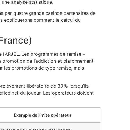
une analyse statistique.
s par quatre grands casinos partenaires de
us expliquerons comment le calcul du
 France)
 de l’ARJEL. Les programmes de remise –
la promotion de l’addiction et plafonnement
our les promotions de type remise, mais
rélèvement libératoire de 30 % lorsqu’ils
néfice net du joueur. Les opérateurs doivent
Exemple de limite opérateur