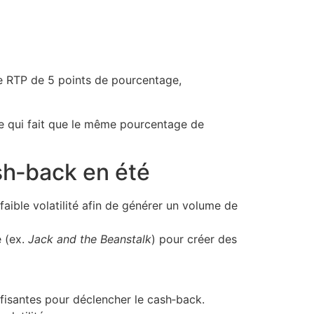
 le RTP de 5 points de pourcentage,
e qui fait que le même pourcentage de
sh‑back en été
à faible volatilité afin de générer un volume de
e (ex.
Jack and the Beanstalk
) pour créer des
fisantes pour déclencher le cash‑back.