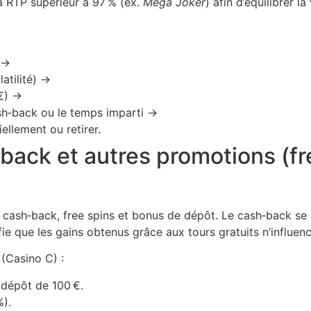
 à RTP supérieur à 97 % (ex.
Mega Joker
) afin d’équilibrer la 
) →
latilité) →
 €) →
ash‑back ou le temps imparti →
ellement ou retirer.
‑back et autres promotions (f
ash‑back, free spins et bonus de dépôt. Le cash‑back se c
ifie que les gains obtenus grâce aux tours gratuits n’influen
(Casino C) :
 dépôt de 100 €.
%).