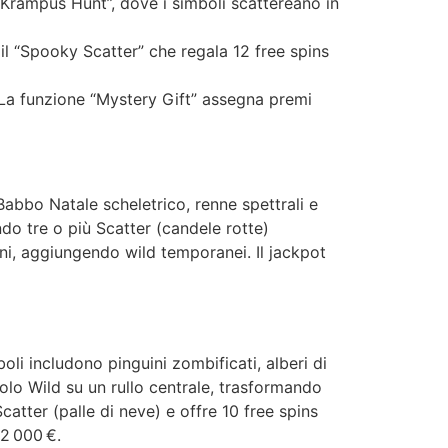
“Krampus Hunt”, dove i simboli scattereano in
 il “Spooky Scatter” che regala 12 free spins
 La funzione “Mystery Gift” assegna premi
Babbo Natale scheletrico, renne spettrali e
ando tre o più Scatter (candele rotte)
oni, aggiungendo wild temporanei. Il jackpot
oli includono pinguini zombificati, alberi di
olo Wild su un rullo centrale, trasformando
Scatter (palle di neve) e offre 10 free spins
12 000 €.