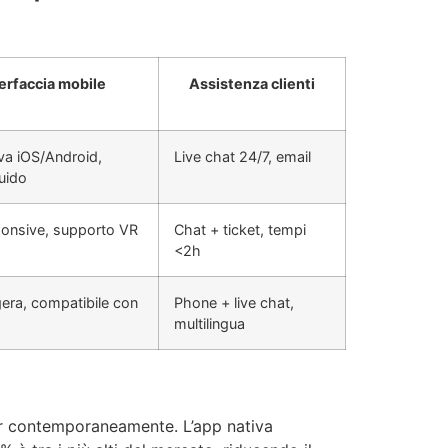
erfaccia mobile
Assistenza clienti
va iOS/Android,
Live chat 24/7, email
luido
ponsive, supporto VR
Chat + ticket, tempi
<2h
era, compatibile con
Phone + live chat,
multilingua
rror contemporaneamente. L’app nativa