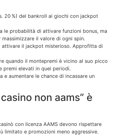
. 20 %) del bankroll ai giochi con jackpot
ta le probabilità di attivare funzioni bonus, ma
r massimizzare il valore di ogni spin.
i attivare il jackpot misterioso. Approfitta di
are quando il montepremi è vicino al suo picco
 premi elevati in quei periodi.
ida e aumentare le chance di incassare un
i casino non aams” è
I casinò con licenza AAMS devono rispettare
più limitato e promozioni meno aggressive.