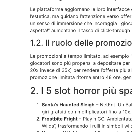
Le piattaforme aggiornano le loro interfacce 
l’estetica, ma guidano l’attenzione verso offer
un senso di immersione che incoraggia i giocat
aspetta!” aumentano il tasso di click‑through
1.2. Il ruolo delle promozi
Le promozioni a tempo limitato, ad esempio “7 
giocatori sono più propensi a depositare per 
20x invece di 35x) per rendere l’offerta più al
promozione limitata ritorna entro 48 ore, gen
2. I 5 slot horror più 
Santa’s Haunted Sleigh
– NetEnt. Un Bab
giri gratuiti con moltiplicatori fino a 10x.
Frostbite Fright
– Play’n GO. Ambientata 
Wilds”, trasformando i rulli in simboli wild