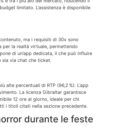
è tra i più alti del mercato, riducendo il
budget limitato. L’assistenza è disponibile
contenuto, ma i requisiti di 30x sono
 per la realtà virtuale, permettendo
ne di un’app dedicata, il che può influire
e sia via chat che ticket.
ù alte percentuali di RTP (96,2 %). L’app
vimento. La licenza Gibraltar garantisce
nibile 12 ore al giorno, ideale per chi
i i titoli citati nella sezione precedente.
horror durante le feste