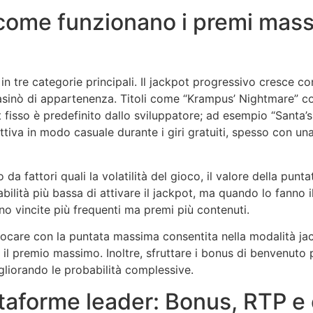
 come funzionano i premi massi
o in tre categorie principali. Il jackpot progressivo cresce 
casinò di appartenenza. Titoli come “Krampus’ Nightmare” c
t fisso è predefinito dallo sviluppatore; ad esempio “Santa’
attiva in modo casuale durante i giri gratuiti, spesso con una
a fattori quali la volatilità del gioco, il valore della puntat
abilità più bassa di attivare il jackpot, ma quando lo fanno 
ono vincite più frequenti ma premi più contenuti.
iocare con la puntata massima consentita nella modalità ja
re il premio massimo. Inoltre, sfruttare i bonus di benvenuto
igliorando le probabilità complessive.
attaforme leader: Bonus, RTP e