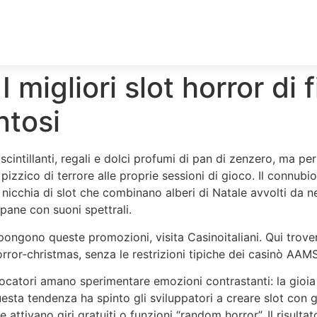
I migliori slot horror di 
ntosi
intillanti, regali e dolci profumi di pan di zenzero, ma per
izzico di terrore alle proprie sessioni di gioco. Il connubio
a nicchia di slot che combinano alberi di Natale avvolti da 
ane con suoni spettrali.
ongono queste promozioni, visita Casinoitaliani. Qui trover
orror‑christmas, senza le restrizioni tipiche dei casinò AAMS
ocatori amano sperimentare emozioni contrastanti: la gioia
sta tendenza ha spinto gli sviluppatori a creare slot con 
attivano giri gratuiti o funzioni “random horror”. Il risultato