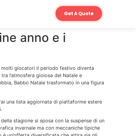
Get A Quote
fine anno e i
 molti giocatori il periodo festivo diventa
 tra l’atmosfera gioiosa del Natale e
nebbia, Babbo Natale trasformato in una figura
ai una lista aggiornata di piattaforme estere
.
 della stagione si sposa con la suspense di un
grafica invernale ma con meccaniche tipiche
 è un’offerta diversificata che attira sia gli