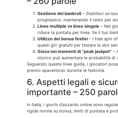
– 260 parole
Gestione del bankroll
– Stabilisci un bu
progressivo, mantenendo il resto per slot
Linee multiple vs linee singole
– Nei gio
riduce la puntata per linea. Se il tuo ban
Utilizzo dei bonus festivi
– I free spin of
questi giri gratuiti per testare la slot se
Gioca nei momenti di “peak jackpot”
– A
storico può aumentare le probabilità di v
Seguendo queste linee guida, i giocatori posso
premio spaventoso durante le festività.
6. Aspetti legali e sic
importante – 250 paro
In Italia, i giochi d’azzardo online sono reg
rigide norme su bonus, limiti di puntata e pr