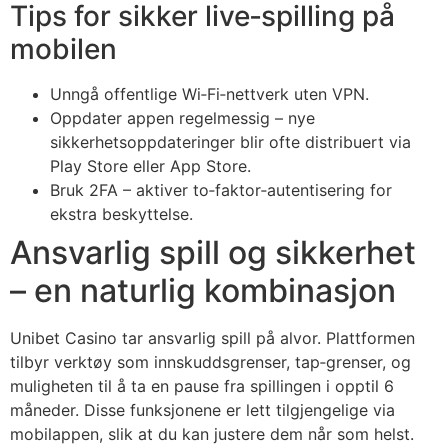
Tips for sikker live‑spilling på
mobilen
Unngå offentlige Wi‑Fi‑nettverk uten VPN.
Oppdater appen regelmessig – nye
sikkerhetsoppdateringer blir ofte distribuert via
Play Store eller App Store.
Bruk 2FA – aktiver to‑faktor‑autentisering for
ekstra beskyttelse.
Ansvarlig spill og sikkerhet
– en naturlig kombinasjon
Unibet Casino tar ansvarlig spill på alvor. Plattformen
tilbyr verktøy som innskuddsgrenser, tap‑grenser, og
muligheten til å ta en pause fra spillingen i opptil 6
måneder. Disse funksjonene er lett tilgjengelige via
mobilappen, slik at du kan justere dem når som helst.