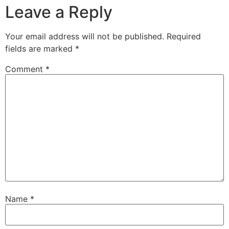
Leave a Reply
Your email address will not be published.
Required
fields are marked
*
Comment
*
Name
*