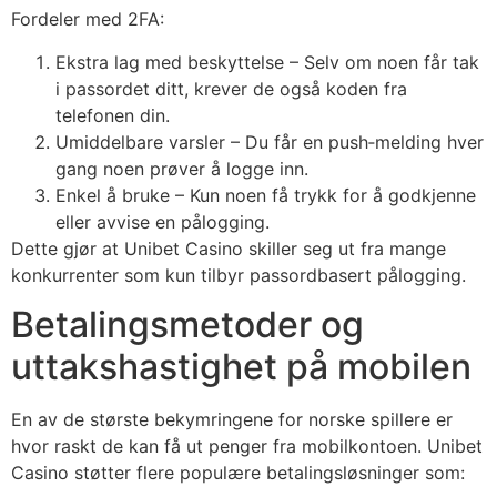
Fordeler med 2FA:
Ekstra lag med beskyttelse – Selv om noen får tak
i passordet ditt, krever de også koden fra
telefonen din.
Umiddelbare varsler – Du får en push‑melding hver
gang noen prøver å logge inn.
Enkel å bruke – Kun noen få trykk for å godkjenne
eller avvise en pålogging.
Dette gjør at Unibet Casino skiller seg ut fra mange
konkurrenter som kun tilbyr passordbasert pålogging.
Betalingsmetoder og
uttaks­hastighet på mobilen
En av de største bekymringene for norske spillere er
hvor raskt de kan få ut penger fra mobilkontoen. Unibet
Casino støtter flere populære betalingsløsninger som: