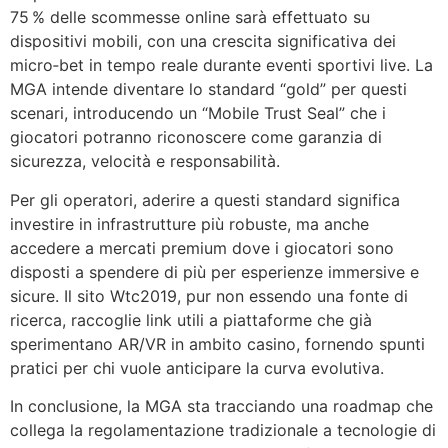
75 % delle scommesse online sarà effettuato su
dispositivi mobili, con una crescita significativa dei
micro‑bet in tempo reale durante eventi sportivi live. La
MGA intende diventare lo standard “gold” per questi
scenari, introducendo un “Mobile Trust Seal” che i
giocatori potranno riconoscere come garanzia di
sicurezza, velocità e responsabilità.
Per gli operatori, aderire a questi standard significa
investire in infrastrutture più robuste, ma anche
accedere a mercati premium dove i giocatori sono
disposti a spendere di più per esperienze immersive e
sicure. Il sito Wtc2019, pur non essendo una fonte di
ricerca, raccoglie link utili a piattaforme che già
sperimentano AR/VR in ambito casino, fornendo spunti
pratici per chi vuole anticipare la curva evolutiva.
In conclusione, la MGA sta tracciando una roadmap che
collega la regolamentazione tradizionale a tecnologie di