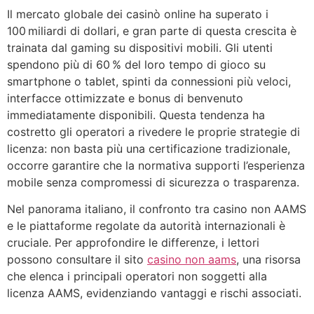
Il mercato globale dei casinò online ha superato i
100 miliardi di dollari, e gran parte di questa crescita è
trainata dal gaming su dispositivi mobili. Gli utenti
spendono più di 60 % del loro tempo di gioco su
smartphone o tablet, spinti da connessioni più veloci,
interfacce ottimizzate e bonus di benvenuto
immediatamente disponibili. Questa tendenza ha
costretto gli operatori a rivedere le proprie strategie di
licenza: non basta più una certificazione tradizionale,
occorre garantire che la normativa supporti l’esperienza
mobile senza compromessi di sicurezza o trasparenza.
Nel panorama italiano, il confronto tra casino non AAMS
e le piattaforme regolate da autorità internazionali è
cruciale. Per approfondire le differenze, i lettori
possono consultare il sito
casino non aams
, una risorsa
che elenca i principali operatori non soggetti alla
licenza AAMS, evidenziando vantaggi e rischi associati.