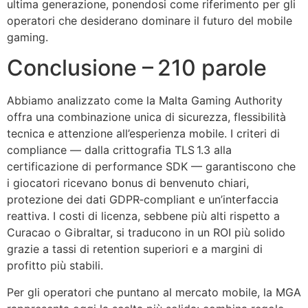
ultima generazione, ponendosi come riferimento per gli
operatori che desiderano dominare il futuro del mobile
gaming.
Conclusione – 210 parole
Abbiamo analizzato come la Malta Gaming Authority
offra una combinazione unica di sicurezza, flessibilità
tecnica e attenzione all’esperienza mobile. I criteri di
compliance — dalla crittografia TLS 1.3 alla
certificazione di performance SDK — garantiscono che
i giocatori ricevano bonus di benvenuto chiari,
protezione dei dati GDPR‑compliant e un’interfaccia
reattiva. I costi di licenza, sebbene più alti rispetto a
Curacao o Gibraltar, si traducono in un ROI più solido
grazie a tassi di retention superiori e a margini di
profitto più stabili.
Per gli operatori che puntano al mercato mobile, la MGA