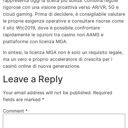
rappresenta oggi la scelta più solida: combina regole
rigorose con una visione proattiva verso AR/VR, 5G e
cloud gaming. Prima di decidere, è consigliabile valutare
le proprie esigenze operative e consultare risorse come
il sito Wtc2019, dove è possibile confrontare
rapidamente le opzioni tra casino non AAMS e
piattaforme con licenza MGA.
In sintesi, la licenza MGA non è solo un requisito legale,
ma un vero e proprio acceleratore di crescita per i
casinò online di nuova generazione.
Leave a Reply
Your email address will not be published.
Required
fields are marked
*
Comment
*