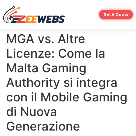
Get A Quote
MGA vs. Altre
Licenze: Come la
Malta Gaming
Authority si integra
con il Mobile Gaming
di Nuova
Generazione