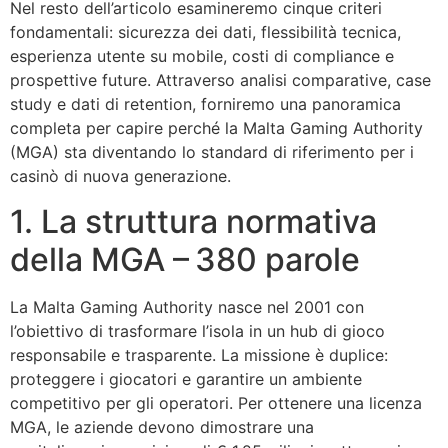
Nel resto dell’articolo esamineremo cinque criteri
fondamentali: sicurezza dei dati, flessibilità tecnica,
esperienza utente su mobile, costi di compliance e
prospettive future. Attraverso analisi comparative, case
study e dati di retention, forniremo una panoramica
completa per capire perché la Malta Gaming Authority
(MGA) sta diventando lo standard di riferimento per i
casinò di nuova generazione.
1. La struttura normativa
della MGA – 380 parole
La Malta Gaming Authority nasce nel 2001 con
l’obiettivo di trasformare l’isola in un hub di gioco
responsabile e trasparente. La missione è duplice:
proteggere i giocatori e garantire un ambiente
competitivo per gli operatori. Per ottenere una licenza
MGA, le aziende devono dimostrare una