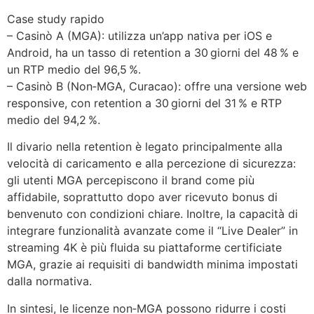
Case study rapido
– Casinò A (MGA): utilizza un’app nativa per iOS e
Android, ha un tasso di retention a 30 giorni del 48 % e
un RTP medio del 96,5 %.
– Casinò B (Non‑MGA, Curacao): offre una versione web
responsive, con retention a 30 giorni del 31 % e RTP
medio del 94,2 %.
Il divario nella retention è legato principalmente alla
velocità di caricamento e alla percezione di sicurezza:
gli utenti MGA percepiscono il brand come più
affidabile, soprattutto dopo aver ricevuto bonus di
benvenuto con condizioni chiare. Inoltre, la capacità di
integrare funzionalità avanzate come il “Live Dealer” in
streaming 4K è più fluida su piattaforme certificiate
MGA, grazie ai requisiti di bandwidth minima impostati
dalla normativa.
In sintesi, le licenze non‑MGA possono ridurre i costi