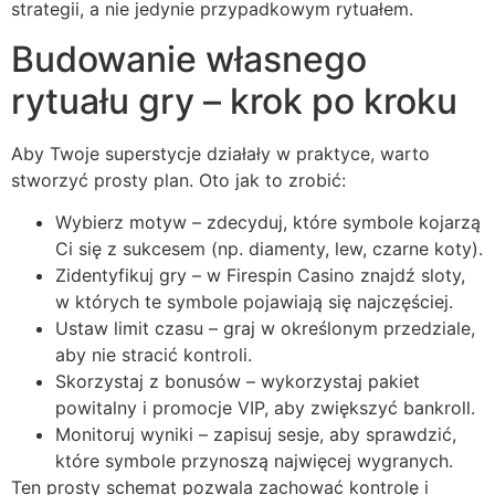
strategii, a nie jedynie przypadkowym rytuałem.
Budowanie własnego
rytuału gry – krok po kroku
Aby Twoje superstycje działały w praktyce, warto
stworzyć prosty plan. Oto jak to zrobić:
Wybierz motyw – zdecyduj, które symbole kojarzą
Ci się z sukcesem (np. diamenty, lew, czarne koty).
Zidentyfikuj gry – w Firespin Casino znajdź sloty,
w których te symbole pojawiają się najczęściej.
Ustaw limit czasu – graj w określonym przedziale,
aby nie stracić kontroli.
Skorzystaj z bonusów – wykorzystaj pakiet
powitalny i promocje VIP, aby zwiększyć bankroll.
Monitoruj wyniki – zapisuj sesje, aby sprawdzić,
które symbole przynoszą najwięcej wygranych.
Ten prosty schemat pozwala zachować kontrolę i