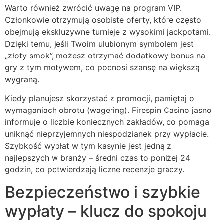
Warto również zwrócić uwagę na program VIP.
Członkowie otrzymują osobiste oferty, które często
obejmują ekskluzywne turnieje z wysokimi jackpotami.
Dzięki temu, jeśli Twoim ulubionym symbolem jest
„złoty smok”, możesz otrzymać dodatkowy bonus na
gry z tym motywem, co podnosi szansę na większą
wygraną.
Kiedy planujesz skorzystać z promocji, pamiętaj o
wymaganiach obrotu (wagering). Firespin Casino jasno
informuje o liczbie koniecznych zakładów, co pomaga
uniknąć nieprzyjemnych niespodzianek przy wypłacie.
Szybkość wypłat w tym kasynie jest jedną z
najlepszych w branży – średni czas to poniżej 24
godzin, co potwierdzają liczne recenzje graczy.
Bezpieczeństwo i szybkie
wypłaty – klucz do spokoju