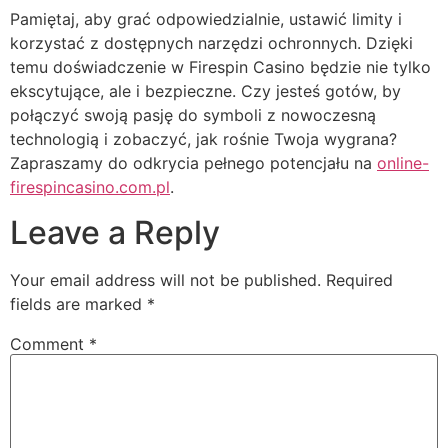
Pamiętaj, aby grać odpowiedzialnie, ustawić limity i
korzystać z dostępnych narzędzi ochronnych. Dzięki
temu doświadczenie w Firespin Casino będzie nie tylko
ekscytujące, ale i bezpieczne. Czy jesteś gotów, by
połączyć swoją pasję do symboli z nowoczesną
technologią i zobaczyć, jak rośnie Twoja wygrana?
Zapraszamy do odkrycia pełnego potencjału na
online-
firespincasino.com.pl
.
Leave a Reply
Your email address will not be published.
Required
fields are marked
*
Comment
*