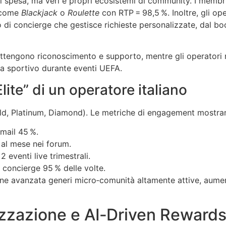
 di spesa, ma veri e propri ecosistemi di community. I membri
i come
Blackjack
o
Roulette
con RTP = 98,5 %. Inoltre, gli ope
 di concierge che gestisce richieste personalizzate, dal boo
i ottengono riconoscimento e supporto, mentre gli operator
ema sportivo durante eventi UEFA.
ite” di un operatore italiano
 Gold, Platinum, Diamond). Le metriche di engagement mostra
email 45 %.
al mese nei forum.
eventi live trimestrali.
 concierge 95 % delle volte.
ne avanzata generi micro‑comunità altamente attive, aumen
izzazione e AI‑Driven Reward