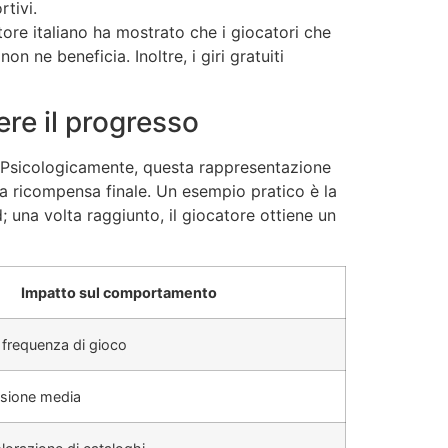
tivi.
re italiano ha mostrato che i giocatori che
ne beneficia. Inoltre, i giri gratuiti
ere il progresso
. Psicologicamente, questa rappresentazione
 la ricompensa finale. Un esempio pratico è la
; una volta raggiunto, il giocatore ottiene un
Impatto sul comportamento
 frequenza di gioco
ssione media