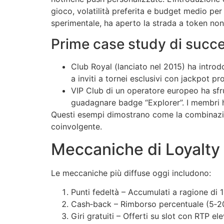
gioco, volatilità preferita e budget medio pe
sperimentale, ha aperto la strada a token non 
Prime case study di succes
Club Royal (lanciato nel 2015) ha introdo
a inviti a tornei esclusivi con jackpot pr
VIP Club di un operatore europeo ha sfr
guadagnare badge “Explorer”. I membri ha
Questi esempi dimostrano come la combinazione
coinvolgente.
Meccaniche di Loyalty 
Le meccaniche più diffuse oggi includono:
Punti fedeltà – Accumulati a ragione di 1 
Cash‑back – Rimborso percentuale (5‑20 %
Giri gratuiti – Offerti su slot con RTP el