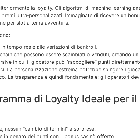
ulteriormente la loyalty. Gli algoritmi di machine learning anal
e premi ultra‑personalizzati. Immaginate di ricevere un bon
ione per slot a tema avventura.
dono:
n tempo reale alle variazioni di bankroll.
chain che possono essere scambiati o venduti, creando un 
ive in cui il giocatore può “raccogliere” punti direttamente
ici. La personalizzazione estrema potrebbe spingere i giocat
ioco. La trasparenza è quindi fondamentale: gli operatori
amma di Loyalty Ideale per il 
e, nessun “cambio di termini” a sorpresa.
re in denaro dei punti con il bonus casinò offerto.