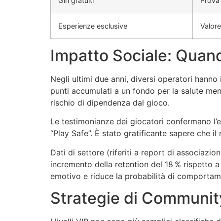
Giri gratuiti
Prova 
Esperienze esclusive
Valore
Impatto Sociale: Quand
Negli ultimi due anni, diversi operatori han
punti accumulati a un fondo per la salute me
rischio di dipendenza dal gioco.
Le testimonianze dei giocatori confermano l’e
“Play Safe”. È stato gratificante sapere che 
Dati di settore (riferiti a report di associaz
incremento della retention del 18 % rispetto a
emotivo e riduce la probabilità di comportame
Strategie di Community