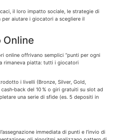
ci, il loro impatto sociale, le strategie di
 per aiutare i giocatori a scegliere il
ò Online
i online offrivano semplici “punti per ogni
 rimaneva piatta: tutti i giocatori
odotto i livelli (Bronze, Silver, Gold,
cash‑back del 10 % o giri gratuiti su slot ad
etare una serie di sfide (es. 5 depositi in
l’assegnazione immediata di punti e l’invio di
mentazione: gli algoritmi analizzano pattern di