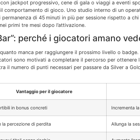
con jackpot progressivo, cene di gala o viaggi a eventi spor
l comportamento di gioco. Uno studio interno di un operato
manenza di 45 minuti in più per sessione rispetto a chi non 
ei primi tre mesi dopo l’attivazione.
ar”: perché i giocatori amano ved
a quanto manca per raggiungere il prossimo livello o badge
giocatori sono motivati a completare il percorso per ottenere
ra il numero di punti necessari per passare da Silver a Gold
Vantaggio per il giocatore
tibili in bonus concreti
Incrementa la
 la percezione di perdita
Allunga la se