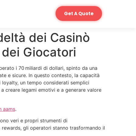
Get A Quote
eltà dei Casinò
dei Giocatori
rato i 70 miliardi di dollari, spinto da una
te e sicure. In questo contesto, la capacità
i loyalty, un tempo considerati semplici
do a creare legami emotivi e a generare valore
on aams
.
sono veri e propri strumenti di
n rewards, gli operatori stanno trasformando il