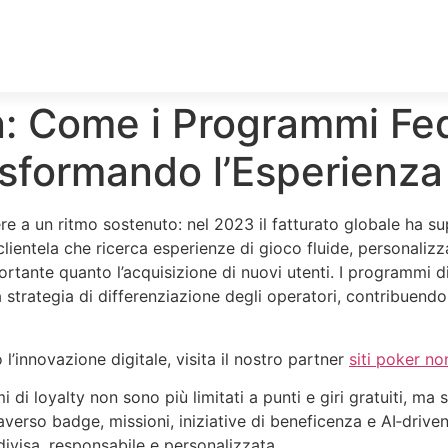
n: Come i Programmi Fed
sformando l’Esperienza 
e a un ritmo sostenuto: nel 2023 il fatturato globale ha supe
ientela che ricerca esperienze di gioco fluide, personalizza
portante quanto l’acquisizione di nuovi utenti. I programmi d
la strategia di differenziazione degli operatori, contribuen
l’innovazione digitale, visita il nostro partner
siti poker n
 di loyalty non sono più limitati a punti e giri gratuiti, ma 
verso badge, missioni, iniziative di beneficenza e AI‑drive
divisa, responsabile e personalizzata.