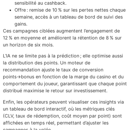
sensibilité au cashback.
Offre : remise de 10 % sur les pertes nettes chaque
semaine, accès à un tableau de bord de suivi des
gains.
Ces campagnes ciblées augmentent l’engagement de
12 % en moyenne et améliorent la rétention de 8 % sur
un horizon de six mois.
L’IA ne se limite pas à la prédiction ; elle optimise aussi
la distribution des points. Un moteur de
recommandation ajuste le taux de conversion
points→bonus en fonction de la marge du casino et du
comportement du joueur, garantissant que chaque point
distribué maximise le retour sur investissement.
Enfin, les opérateurs peuvent visualiser ces insights via
un tableau de bord interactif, où les métriques clés
(CLV, taux de rédemption, coût moyen par point) sont
affichées en temps réel, permettant d’ajuster les
campagnes à la volée.