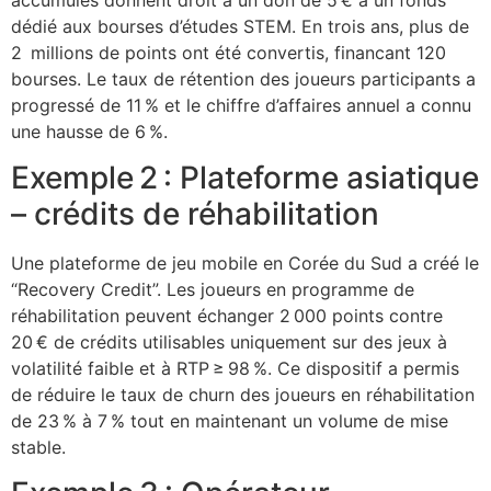
dédié aux bourses d’études STEM. En trois ans, plus de
2 millions de points ont été convertis, financant 120
bourses. Le taux de rétention des joueurs participants a
progressé de 11 % et le chiffre d’affaires annuel a connu
une hausse de 6 %.
Exemple 2 : Plateforme asiatique
– crédits de réhabilitation
Une plateforme de jeu mobile en Corée du Sud a créé le
“Recovery Credit”. Les joueurs en programme de
réhabilitation peuvent échanger 2 000 points contre
20 € de crédits utilisables uniquement sur des jeux à
volatilité faible et à RTP ≥ 98 %. Ce dispositif a permis
de réduire le taux de churn des joueurs en réhabilitation
de 23 % à 7 % tout en maintenant un volume de mise
stable.