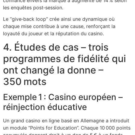
confiance envers la marque a augmenté de 14 % selon
les enquêtes post‑session.
Le “give‑back loop” crée ainsi une dynamique où
chaque mise contribue à une cause, renforçant la
loyauté du joueur et la réputation du casino.
4. Études de cas – trois
programmes de fidélité qui
ont changé la donne –
350 mots
Exemple 1 : Casino européen –
réinjection éducative
Un grand casino en ligne basé en Allemagne a introduit
un module “Points for Education”. Chaque 10 000 points
accumulés donnent droit à un don de 5 € à un fonds