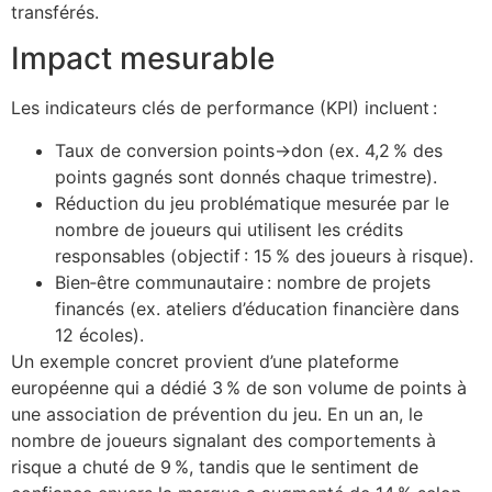
transférés.
Impact mesurable
Les indicateurs clés de performance (KPI) incluent :
Taux de conversion points→don (ex. 4,2 % des
points gagnés sont donnés chaque trimestre).
Réduction du jeu problématique mesurée par le
nombre de joueurs qui utilisent les crédits
responsables (objectif : 15 % des joueurs à risque).
Bien‑être communautaire : nombre de projets
financés (ex. ateliers d’éducation financière dans
12 écoles).
Un exemple concret provient d’une plateforme
européenne qui a dédié 3 % de son volume de points à
une association de prévention du jeu. En un an, le
nombre de joueurs signalant des comportements à
risque a chuté de 9 %, tandis que le sentiment de