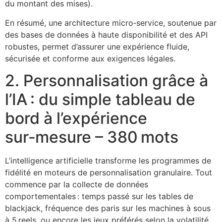
du montant des mises).
En résumé, une architecture micro‑service, soutenue par
des bases de données à haute disponibilité et des API
robustes, permet d’assurer une expérience fluide,
sécurisée et conforme aux exigences légales.
2. Personnalisation grâce à
l’IA : du simple tableau de
bord à l’expérience
sur‑mesure – 380 mots
L’intelligence artificielle transforme les programmes de
fidélité en moteurs de personnalisation granulaire. Tout
commence par la collecte de données
comportementales : temps passé sur les tables de
blackjack, fréquence des paris sur les machines à sous
à 5 reels, ou encore les jeux préférés selon la volatilité.