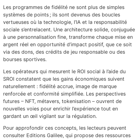
Les programmes de fidélité ne sont plus de simples
systèmes de points ; ils sont devenus des boucles
vertueuses où la technologie, l’IA et la responsabilité
sociale s’entrelacent. Une architecture solide, conjuguée
à une personnalisation fine, transforme chaque mise en
argent réel en opportunité d’impact positif, que ce soit
via des dons, des crédits de jeu responsable ou des
bourses sportives.
Les opérateurs qui mesurent le ROI social à l’aide du
SROI constatent que les gains économiques suivent
naturellement : fidélité accrue, image de marque
renforcée et conformité simplifiée. Les perspectives
futures – NFT, métavers, tokenisation – ouvrent de
nouvelles voies pour enrichir l’expérience tout en
gardant un œil vigilant sur la régulation.
Pour approfondir ces concepts, les lecteurs peuvent
consulter Editions Galilee, qui propose des ressources