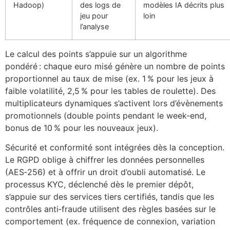
Hadoop)
des logs de
modèles IA décrits plus
jeu pour
loin
l’analyse
Le calcul des points s’appuie sur un algorithme
pondéré : chaque euro misé génère un nombre de points
proportionnel au taux de mise (ex. 1 % pour les jeux à
faible volatilité, 2,5 % pour les tables de roulette). Des
multiplicateurs dynamiques s’activent lors d’évènements
promotionnels (double points pendant le week‑end,
bonus de 10 % pour les nouveaux jeux).
Sécurité et conformité sont intégrées dès la conception.
Le RGPD oblige à chiffrer les données personnelles
(AES‑256) et à offrir un droit d’oubli automatisé. Le
processus KYC, déclenché dès le premier dépôt,
s’appuie sur des services tiers certifiés, tandis que les
contrôles anti‑fraude utilisent des règles basées sur le
comportement (ex. fréquence de connexion, variation