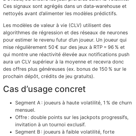
Ces signaux sont agrégés dans un data‑warehouse et
nettoyés avant d’alimenter les modèles prédictifs.
Les modèles de valeur à vie (CLV) utilisent des
algorithmes de régression et des réseaux de neurones
pour estimer le revenu futur d’un joueur. Un joueur qui
mise régulièrement 50 € sur des jeux à RTP = 96 % et
qui montre une réactivité élevée aux notifications push
aura un CLV supérieur à la moyenne et recevra donc
des offres plus généreuses (ex. bonus de 150 % sur le
prochain dépôt, crédits de jeu gratuits).
Cas d’usage concret
Segment A : joueurs à haute volatilité, 1 % de churn
mensuel.
Offre : double points sur les jackpots progressifs,
invitation à un tournoi exclusif.
Segment B : joueurs à faible volatilité, forte