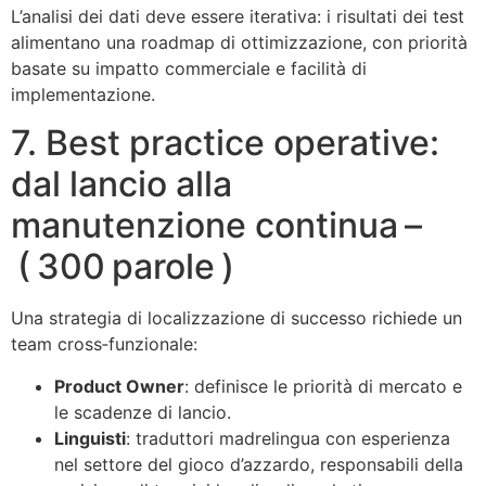
L’analisi dei dati deve essere iterativa: i risultati dei test
alimentano una roadmap di ottimizzazione, con priorità
basate su impatto commerciale e facilità di
implementazione.
7. Best practice operative:
dal lancio alla
manutenzione continua –
( 300 parole )
Una strategia di localizzazione di successo richiede un
team cross‑funzionale:
Product Owner
: definisce le priorità di mercato e
le scadenze di lancio.
Linguisti
: traduttori madrelingua con esperienza
nel settore del gioco d’azzardo, responsabili della