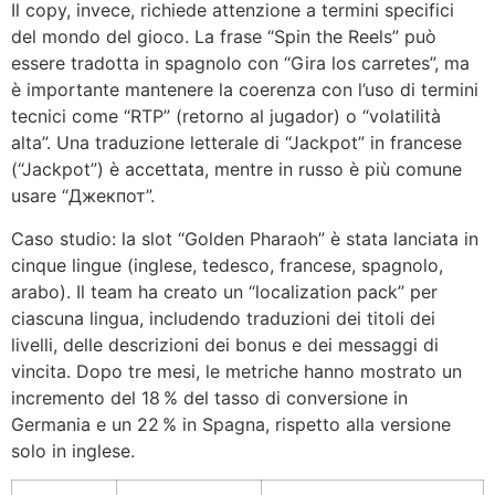
Il copy, invece, richiede attenzione a termini specifici
del mondo del gioco. La frase “Spin the Reels” può
essere tradotta in spagnolo con “Gira los carretes”, ma
è importante mantenere la coerenza con l’uso di termini
tecnici come “RTP” (retorno al jugador) o “volatilità
alta”. Una traduzione letterale di “Jackpot” in francese
(“Jackpot”) è accettata, mentre in russo è più comune
usare “Джекпот”.
Caso studio: la slot “Golden Pharaoh” è stata lanciata in
cinque lingue (inglese, tedesco, francese, spagnolo,
arabo). Il team ha creato un “localization pack” per
ciascuna lingua, includendo traduzioni dei titoli dei
livelli, delle descrizioni dei bonus e dei messaggi di
vincita. Dopo tre mesi, le metriche hanno mostrato un
incremento del 18 % del tasso di conversione in
Germania e un 22 % in Spagna, rispetto alla versione
solo in inglese.