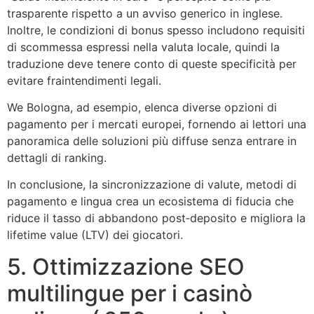
trasparente rispetto a un avviso generico in inglese.
Inoltre, le condizioni di bonus spesso includono requisiti
di scommessa espressi nella valuta locale, quindi la
traduzione deve tenere conto di queste specificità per
evitare fraintendimenti legali.
We Bologna, ad esempio, elenca diverse opzioni di
pagamento per i mercati europei, fornendo ai lettori una
panoramica delle soluzioni più diffuse senza entrare in
dettagli di ranking.
In conclusione, la sincronizzazione di valute, metodi di
pagamento e lingua crea un ecosistema di fiducia che
riduce il tasso di abbandono post‑deposito e migliora la
lifetime value (LTV) dei giocatori.
5. Ottimizzazione SEO
multilingue per i casinò