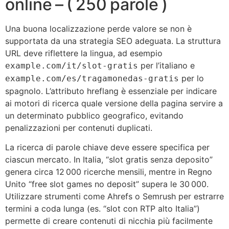
online – ( 250 parole )
Una buona localizzazione perde valore se non è
supportata da una strategia SEO adeguata. La struttura
URL deve riflettere la lingua, ad esempio
per l’italiano e
example.com/it/slot-gratis
per lo
example.com/es/tragamonedas-gratis
spagnolo. L’attributo hreflang è essenziale per indicare
ai motori di ricerca quale versione della pagina servire a
un determinato pubblico geografico, evitando
penalizzazioni per contenuti duplicati.
La ricerca di parole chiave deve essere specifica per
ciascun mercato. In Italia, “slot gratis senza deposito”
genera circa 12 000 ricerche mensili, mentre in Regno
Unito “free slot games no deposit” supera le 30 000.
Utilizzare strumenti come Ahrefs o Semrush per estrarre
termini a coda lunga (es. “slot con RTP alto Italia”)
permette di creare contenuti di nicchia più facilmente