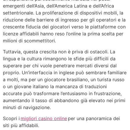
emergenti dell’Asia, dell’America Latina e dell’Africa
settentrionale. La proliferazione di dispositivi mobili, la
riduzione delle barriere di ingresso per gli operatori e la
crescente fiducia dei giocatori verso le piattaforme con
licenze affidabili hanno reso l’online la prima scelta per
milioni di scommettitori.
Tuttavia, questa crescita non è priva di ostacoli. La
lingua e la cultura rimangono le sfide più difficili da
superare per chi vuole penetrare mercati diversi dal
proprio. Un’interfaccia in inglese può sembrare familiare
a molti, ma per un giocatore brasiliano, un turista russo
o un giovane italiano la mancanza di traduzioni
accurate può trasformare l’entusiasmo in frustrazione,
aumentando il tasso di abbandono già elevato nei primi
minuti di navigazione.
Scopri i
migliori casino online
per una panoramica dei
siti più affidabili.