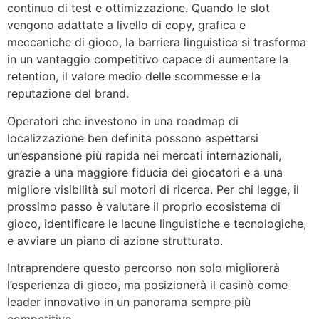
continuo di test e ottimizzazione. Quando le slot
vengono adattate a livello di copy, grafica e
meccaniche di gioco, la barriera linguistica si trasforma
in un vantaggio competitivo capace di aumentare la
retention, il valore medio delle scommesse e la
reputazione del brand.
Operatori che investono in una roadmap di
localizzazione ben definita possono aspettarsi
un’espansione più rapida nei mercati internazionali,
grazie a una maggiore fiducia dei giocatori e a una
migliore visibilità sui motori di ricerca. Per chi legge, il
prossimo passo è valutare il proprio ecosistema di
gioco, identificare le lacune linguistiche e tecnologiche,
e avviare un piano di azione strutturato.
Intraprendere questo percorso non solo migliorerà
l’esperienza di gioco, ma posizionerà il casinò come
leader innovativo in un panorama sempre più