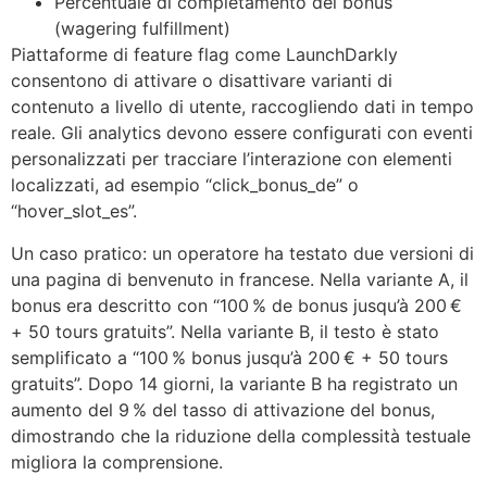
Percentuale di completamento dei bonus
(wagering fulfillment)
Piattaforme di feature flag come LaunchDarkly
consentono di attivare o disattivare varianti di
contenuto a livello di utente, raccogliendo dati in tempo
reale. Gli analytics devono essere configurati con eventi
personalizzati per tracciare l’interazione con elementi
localizzati, ad esempio “click_bonus_de” o
“hover_slot_es”.
Un caso pratico: un operatore ha testato due versioni di
una pagina di benvenuto in francese. Nella variante A, il
bonus era descritto con “100 % de bonus jusqu’à 200 €
+ 50 tours gratuits”. Nella variante B, il testo è stato
semplificato a “100 % bonus jusqu’à 200 € + 50 tours
gratuits”. Dopo 14 giorni, la variante B ha registrato un
aumento del 9 % del tasso di attivazione del bonus,
dimostrando che la riduzione della complessità testuale
migliora la comprensione.