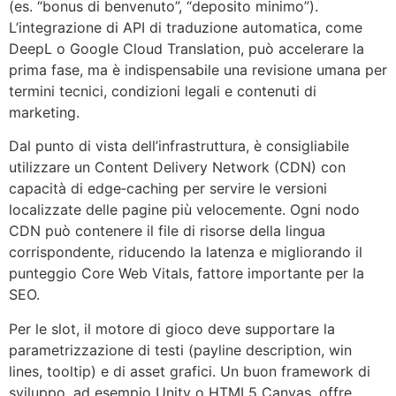
(es. “bonus di benvenuto”, “deposito minimo”).
L’integrazione di API di traduzione automatica, come
DeepL o Google Cloud Translation, può accelerare la
prima fase, ma è indispensabile una revisione umana per
termini tecnici, condizioni legali e contenuti di
marketing.
Dal punto di vista dell’infrastruttura, è consigliabile
utilizzare un Content Delivery Network (CDN) con
capacità di edge‑caching per servire le versioni
localizzate delle pagine più velocemente. Ogni nodo
CDN può contenere il file di risorse della lingua
corrispondente, riducendo la latenza e migliorando il
punteggio Core Web Vitals, fattore importante per la
SEO.
Per le slot, il motore di gioco deve supportare la
parametrizzazione di testi (payline description, win
lines, tooltip) e di asset grafici. Un buon framework di
sviluppo, ad esempio Unity o HTML5 Canvas, offre