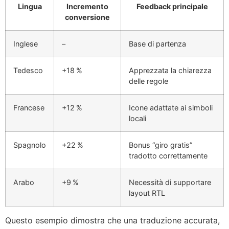
Lingua
Incremento
Feedback principale
conversione
Inglese
–
Base di partenza
Tedesco
+18 %
Apprezzata la chiarezza
delle regole
Francese
+12 %
Icone adattate ai simboli
locali
Spagnolo
+22 %
Bonus “giro gratis”
tradotto correttamente
Arabo
+9 %
Necessità di supportare
layout RTL
Questo esempio dimostra che una traduzione accurata,