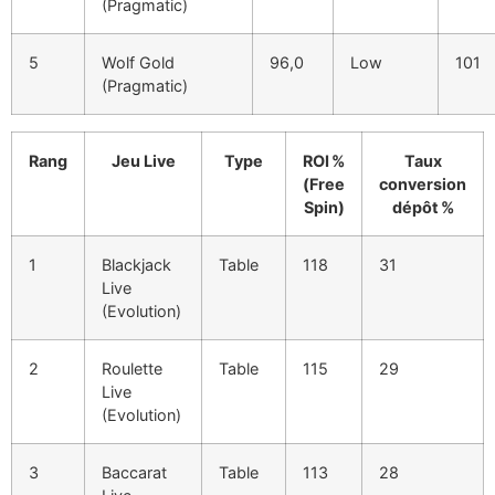
(Pragmatic)
5
Wolf Gold
96,0
Low
101
(Pragmatic)
Rang
Jeu Live
Type
ROI %
Taux
(Free
conversion
Spin)
dépôt %
1
Blackjack
Table
118
31
Live
(Evolution)
2
Roulette
Table
115
29
Live
(Evolution)
3
Baccarat
Table
113
28