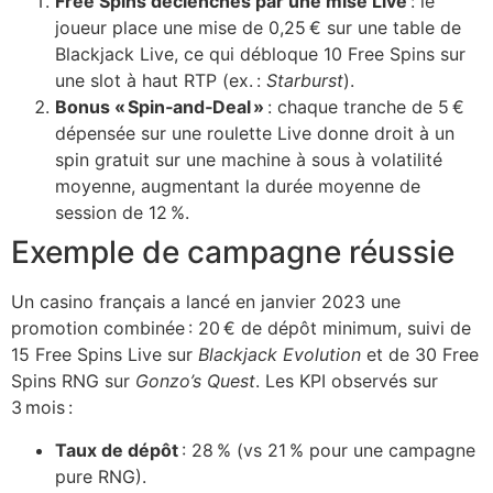
Free Spins déclenchés par une mise Live
: le
joueur place une mise de 0,25 € sur une table de
Blackjack Live, ce qui débloque 10 Free Spins sur
une slot à haut RTP (ex. :
Starburst
).
Bonus « Spin‑and‑Deal »
: chaque tranche de 5 €
dépensée sur une roulette Live donne droit à un
spin gratuit sur une machine à sous à volatilité
moyenne, augmentant la durée moyenne de
session de 12 %.
Exemple de campagne réussie
Un casino français a lancé en janvier 2023 une
promotion combinée : 20 € de dépôt minimum, suivi de
15 Free Spins Live sur
Blackjack Evolution
et de 30 Free
Spins RNG sur
Gonzo’s Quest
. Les KPI observés sur
3 mois :
Taux de dépôt
: 28 % (vs 21 % pour une campagne
pure RNG).