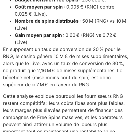
Coût moyen par spin
: 0,005 € (RNG) contre
0,025 € (Live).
Nombre de spins distribués
: 50 M (RNG) vs 10 M
(Live).
Gain moyen par spin
: 0,60 € (RNG) vs 0,72 €
(Live).
En supposant un taux de conversion de 20 % pour le
RNG, le casino génère 10 M € de mises supplémentaires,
alors que le Live, avec un taux de conversion de 30 %,
ne produit que 2,16 M € de mises supplémentaires. Le
bénéfice net (mise moins coût du spin) est donc
supérieur de ≈ 7 M € en faveur du RNG.
Cette analyse explique pourquoi les fournisseurs RNG
restent compétitifs : leurs coûts fixes sont plus faibles,
leurs marges plus élevées permettent de financer des
campagnes de Free Spins massives, et les opérateurs
peuvent ainsi attirer un volume de joueurs plus
important tout en maintenant une rentabilité saine.