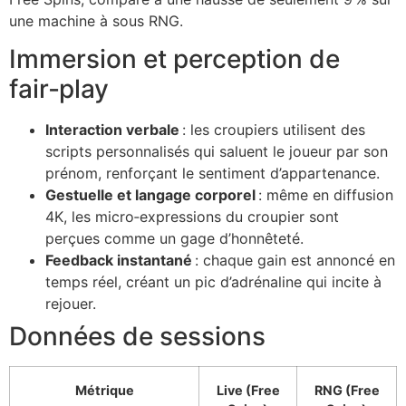
une machine à sous RNG.
Immersion et perception de
fair‑play
Interaction verbale
: les croupiers utilisent des
scripts personnalisés qui saluent le joueur par son
prénom, renforçant le sentiment d’appartenance.
Gestuelle et langage corporel
: même en diffusion
4K, les micro‑expressions du croupier sont
perçues comme un gage d’honnêteté.
Feedback instantané
: chaque gain est annoncé en
temps réel, créant un pic d’adrénaline qui incite à
rejouer.
Données de sessions
Métrique
Live (Free
RNG (Free