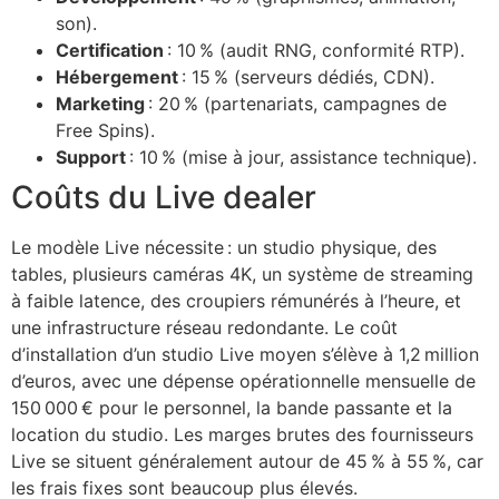
son).
Certification
: 10 % (audit RNG, conformité RTP).
Hébergement
: 15 % (serveurs dédiés, CDN).
Marketing
: 20 % (partenariats, campagnes de
Free Spins).
Support
: 10 % (mise à jour, assistance technique).
Coûts du Live dealer
Le modèle Live nécessite : un studio physique, des
tables, plusieurs caméras 4K, un système de streaming
à faible latence, des croupiers rémunérés à l’heure, et
une infrastructure réseau redondante. Le coût
d’installation d’un studio Live moyen s’élève à 1,2 million
d’euros, avec une dépense opérationnelle mensuelle de
150 000 € pour le personnel, la bande passante et la
location du studio. Les marges brutes des fournisseurs
Live se situent généralement autour de 45 % à 55 %, car
les frais fixes sont beaucoup plus élevés.