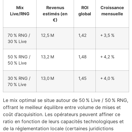
Mix
Revenus
ROI
Croissance
Live/RNG
estimés (en
global
mensuelle
€)
70 % RNG /
12,5 M
1,42
+ 3,5 %
30 % Live
50 % RNG /
13,2 M
1,48
+ 4,2 %
50 % Live
30 % RNG /
13,0 M
1,45
+ 4,0 %
70 % Live
Le mix optimal se situe autour de 50 % Live / 50 % RNG,
offrant le meilleur équilibre entre volume de mises et
coût d’acquisition. Les opérateurs peuvent affiner ce
ratio en fonction de leurs capacités technologiques et
de la réglementation locale (certaines juridictions