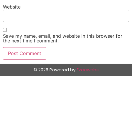
Website
Save my name, email, and website in this browser for
the next time I comment.
© 2026 Powered by
Ezeewebs