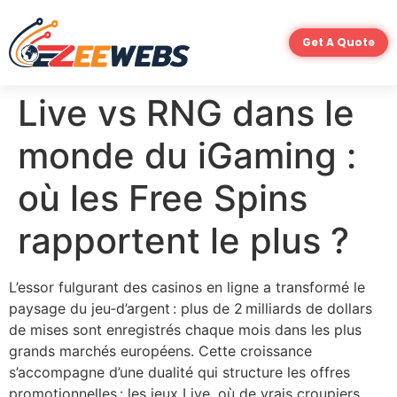
Get A Quote
Live vs RNG dans le
monde du iGaming :
où les Free Spins
rapportent le plus ?
L’essor fulgurant des casinos en ligne a transformé le
paysage du jeu‑d’argent : plus de 2 milliards de dollars
de mises sont enregistrés chaque mois dans les plus
grands marchés européens. Cette croissance
s’accompagne d’une dualité qui structure les offres
promotionnelles : les jeux Live, où de vrais croupiers