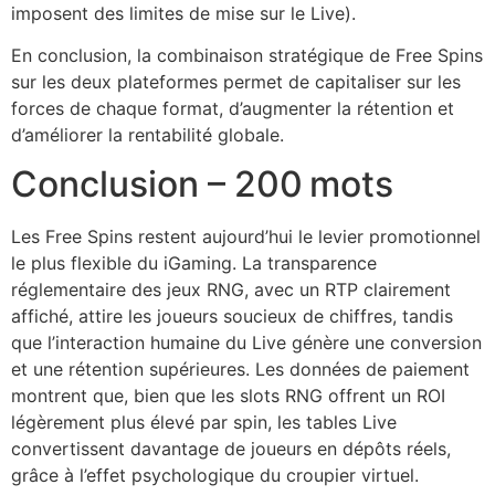
imposent des limites de mise sur le Live).
En conclusion, la combinaison stratégique de Free Spins
sur les deux plateformes permet de capitaliser sur les
forces de chaque format, d’augmenter la rétention et
d’améliorer la rentabilité globale.
Conclusion – 200 mots
Les Free Spins restent aujourd’hui le levier promotionnel
le plus flexible du iGaming. La transparence
réglementaire des jeux RNG, avec un RTP clairement
affiché, attire les joueurs soucieux de chiffres, tandis
que l’interaction humaine du Live génère une conversion
et une rétention supérieures. Les données de paiement
montrent que, bien que les slots RNG offrent un ROI
légèrement plus élevé par spin, les tables Live
convertissent davantage de joueurs en dépôts réels,
grâce à l’effet psychologique du croupier virtuel.