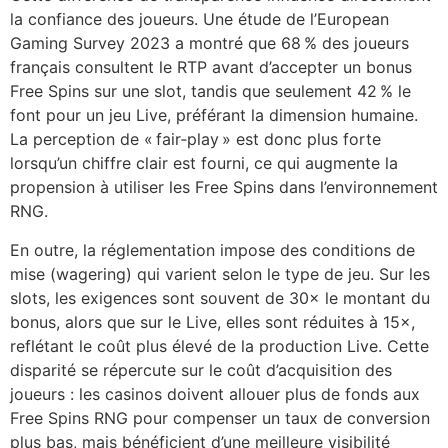
la confiance des joueurs. Une étude de l’European
Gaming Survey 2023 a montré que 68 % des joueurs
français consultent le RTP avant d’accepter un bonus
Free Spins sur une slot, tandis que seulement 42 % le
font pour un jeu Live, préférant la dimension humaine.
La perception de « fair‑play » est donc plus forte
lorsqu’un chiffre clair est fourni, ce qui augmente la
propension à utiliser les Free Spins dans l’environnement
RNG.
En outre, la réglementation impose des conditions de
mise (wagering) qui varient selon le type de jeu. Sur les
slots, les exigences sont souvent de 30× le montant du
bonus, alors que sur le Live, elles sont réduites à 15×,
reflétant le coût plus élevé de la production Live. Cette
disparité se répercute sur le coût d’acquisition des
joueurs : les casinos doivent allouer plus de fonds aux
Free Spins RNG pour compenser un taux de conversion
plus bas, mais bénéficient d’une meilleure visibilité