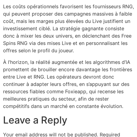
Les coûts opérationnels favorisent les fournisseurs RNG,
qui peuvent proposer des campagnes massives à faible
coût, mais les marges plus élevées du Live justifient un
investissement ciblé. La stratégie gagnante consiste
donc à mixer les deux univers, en déclenchant des Free
Spins RNG via des mises Live et en personnalisant les
offres selon le profil du joueur.
À l’horizon, la réalité augmentée et les algorithmes d’IA
promettent de brouiller encore davantage les frontières
entre Live et RNG. Les opérateurs devront donc
continuer à adapter leurs offres, en s’appuyant sur des
ressources fiables comme Foxieapp, qui recense les
meilleures pratiques du secteur, afin de rester
compétitifs dans un marché en constante évolution.
Leave a Reply
Your email address will not be published.
Required