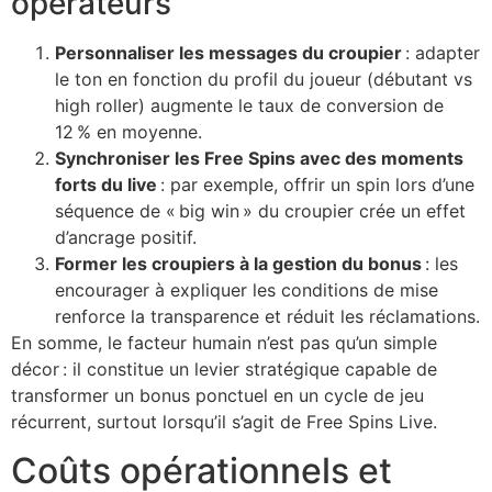
opérateurs
Personnaliser les messages du croupier
: adapter
le ton en fonction du profil du joueur (débutant vs
high roller) augmente le taux de conversion de
12 % en moyenne.
Synchroniser les Free Spins avec des moments
forts du live
: par exemple, offrir un spin lors d’une
séquence de « big win » du croupier crée un effet
d’ancrage positif.
Former les croupiers à la gestion du bonus
: les
encourager à expliquer les conditions de mise
renforce la transparence et réduit les réclamations.
En somme, le facteur humain n’est pas qu’un simple
décor : il constitue un levier stratégique capable de
transformer un bonus ponctuel en un cycle de jeu
récurrent, surtout lorsqu’il s’agit de Free Spins Live.
Coûts opérationnels et