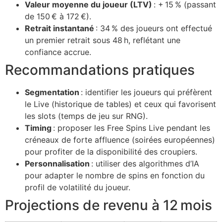
Valeur moyenne du joueur (LTV)
: + 15 % (passant
de 150 € à 172 €).
Retrait instantané
: 34 % des joueurs ont effectué
un premier retrait sous 48 h, reflétant une
confiance accrue.
Recommandations pratiques
Segmentation
: identifier les joueurs qui préfèrent
le Live (historique de tables) et ceux qui favorisent
les slots (temps de jeu sur RNG).
Timing
: proposer les Free Spins Live pendant les
créneaux de forte affluence (soirées européennes)
pour profiter de la disponibilité des croupiers.
Personnalisation
: utiliser des algorithmes d’IA
pour adapter le nombre de spins en fonction du
profil de volatilité du joueur.
Projections de revenu à 12 mois