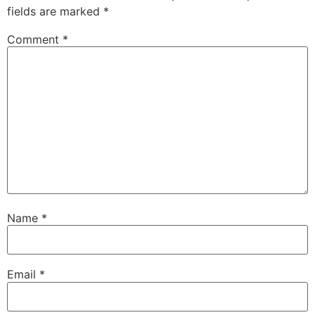
fields are marked
*
Comment
*
Name
*
Email
*