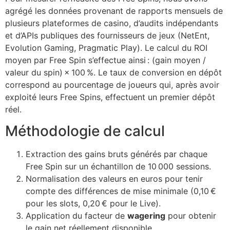
agrégé les données provenant de rapports mensuels de
plusieurs plateformes de casino, d’audits indépendants
et d’APIs publiques des fournisseurs de jeux (NetEnt,
Evolution Gaming, Pragmatic Play). Le calcul du ROI
moyen par Free Spin s’effectue ainsi : (gain moyen /
valeur du spin) × 100 %. Le taux de conversion en dépôt
correspond au pourcentage de joueurs qui, après avoir
exploité leurs Free Spins, effectuent un premier dépôt
réel.
Méthodologie de calcul
Extraction des gains bruts générés par chaque
Free Spin sur un échantillon de 10 000 sessions.
Normalisation des valeurs en euros pour tenir
compte des différences de mise minimale (0,10 €
pour les slots, 0,20 € pour le Live).
Application du facteur de
wagering
pour obtenir
le gain net réellement disponible.