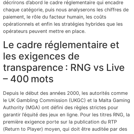
décrirons d’abord le cadre réglementaire qui encadre
chaque catégorie, puis nous analyserons les chiffres de
paiement, le rôle du facteur humain, les coûts
opérationnels et enfin les stratégies hybrides que les
opérateurs peuvent mettre en place.
Le cadre réglementaire et
les exigences de
transparence : RNG vs Live
– 400 mots
Depuis le début des années 2000, les autorités comme
le UK Gambling Commission (UKGC) et la Malta Gaming
Authority (MGA) ont défini des règles strictes pour
garantir l’équité des jeux en ligne. Pour les titres RNG, la
première exigence porte sur la publication du RTP
(Return to Player) moyen, qui doit être auditée par des