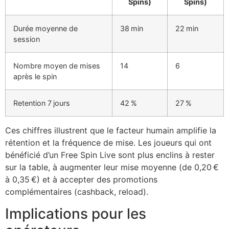
Spins)
Spins)
Durée moyenne de
38 min
22 min
session
Nombre moyen de mises
14
6
après le spin
Retention 7 jours
42 %
27 %
Ces chiffres illustrent que le facteur humain amplifie la
rétention et la fréquence de mise. Les joueurs qui ont
bénéficié d’un Free Spin Live sont plus enclins à rester
sur la table, à augmenter leur mise moyenne (de 0,20 €
à 0,35 €) et à accepter des promotions
complémentaires (cashback, reload).
Implications pour les