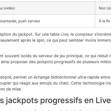
ui (vidéo)
Non (st
nstantanée, push serveur
À la fin
ption du jackpot. Sur une table Live, le compteur s’incrém
ît seulement après le spin, ce qui peut sembler moins immer
nt souvent isolés du serveur de jeu principal, ce qui réduit l
 ainsi proposer des jackpots progressifs de plusieurs milli
opté, permet un échange bidirectionnel ultra‑rapide entre le
oupier qui réagit aux emojis du chat). Cette technologie n’a
ons de mise.
 jackpots progressifs en Liv