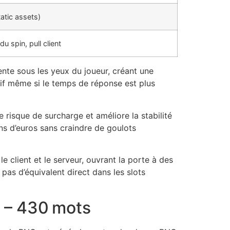
atic assets)
 du spin, pull client
ente sous les yeux du joueur, créant une
sif même si le temps de réponse est plus
e risque de surcharge et améliore la stabilité
ons d’euros sans craindre de goulots
 client et le serveur, ouvrant la porte à des
 pas d’équivalent direct dans les slots
e – 430 mots