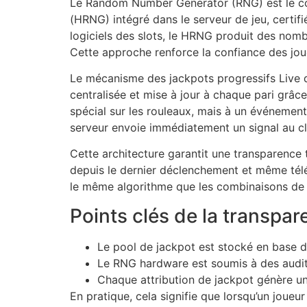
Le Random Number Generator (RNG) est le cœu
(HRNG) intégré dans le serveur de jeu, cert
logiciels des slots, le HRNG produit des nomb
Cette approche renforce la confiance des joueu
Le mécanisme des jackpots progressifs Live d
centralisée et mise à jour à chaque pari grâc
spécial sur les rouleaux, mais à un événement
serveur envoie immédiatement un signal au cli
Cette architecture garantit une transparence t
depuis le dernier déclenchement et même téléc
le même algorithme que les combinaisons de s
Points clés de la transpar
Le pool de jackpot est stocké en base de
Le RNG hardware est soumis à des audits 
Chaque attribution de jackpot génère un 
En pratique, cela signifie que lorsqu’un joue