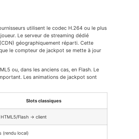
fournisseurs utilisent le codec H.264 ou le plus
 joueur. Le serveur de streaming dédié
u (CDN) géographiquement réparti. Cette
 que le compteur de jackpot se mette à jour
L5 ou, dans les anciens cas, en Flash. Le
 important. Les animations de jackpot sont
Slots classiques
 HTML5/Flash → client
 (rendu local)