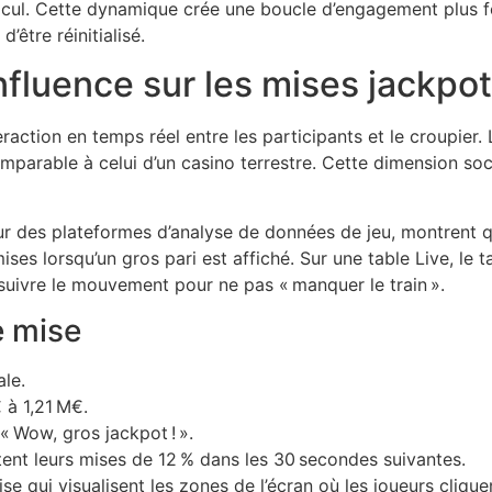
lcul. Cette dynamique crée une boucle d’engagement plus for
’être réinitialisé.
influence sur les mises jackpo
eraction en temps réel entre les participants et le croupier. 
omparable à celui d’un casino terrestre. Cette dimension s
 des plateformes d’analyse de données de jeu, montrent que
ises lorsqu’un gros pari est affiché. Sur une table Live, le 
 suivre le mouvement pour ne pas « manquer le train ».
 mise
le.
 à 1,21 M€.
« Wow, gros jackpot ! ».
ent leurs mises de 12 % dans les 30 secondes suivantes.
qui visualisent les zones de l’écran où les joueurs cliquen