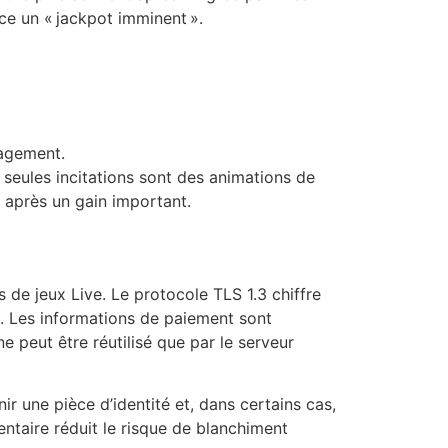
ce un « jackpot imminent ».
gagement.
s seules incitations sont des animations de
% après un gain important.
s de jeux Live. Le protocole TLS 1.3 chiffre
s. Les informations de paiement sont
 peut être réutilisé que par le serveur
ir une pièce d’identité et, dans certains cas,
ntaire réduit le risque de blanchiment