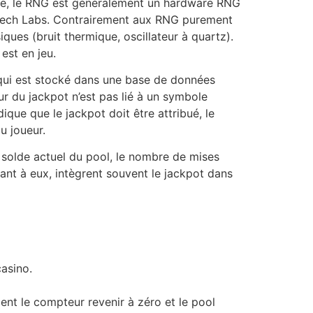
ive, le RNG est généralement un hardware RNG
 iTech Labs. Contrairement aux RNG purement
ues (bruit thermique, oscillateur à quartz).
est en jeu.
 qui est stocké dans une base de données
ur du jackpot n’est pas lié à un symbole
que que le jackpot doit être attribué, le
u joueur.
le solde actuel du pool, le nombre de mises
ant à eux, intègrent souvent le jackpot dans
casino.
ent le compteur revenir à zéro et le pool