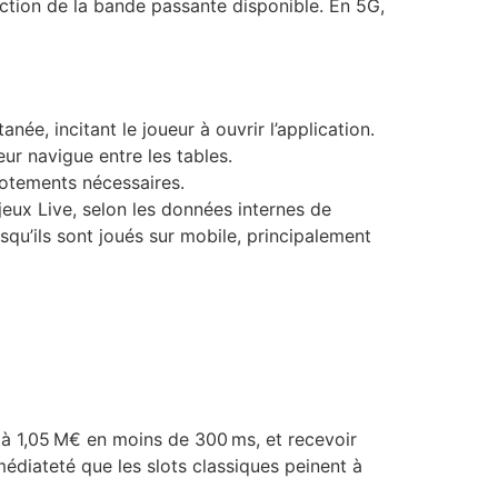
nction de la bande passante disponible. En 5G,
née, incitant le joueur à ouvrir l’application.
ur navigue entre les tables.
apotements nécessaires.
eux Live, selon les données internes de
qu’ils sont joués sur mobile, principalement
€ à 1,05 M€ en moins de 300 ms, et recevoir
médiateté que les slots classiques peinent à