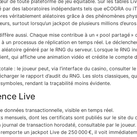
r de toute plateforme de jeu équitable. Sur les tables L
ifié par des laboratoires indépendants tels que eCOGRA ou
res véritablement aléatoires grâce à des phénomènes physiq
rs, surtout lorsqu’un jackpot de plusieurs millions d’euros 
iffère aussi. Chaque mise contribue à un « pool partagé »
e à un processus de réplication en temps réel. Le déclenche
 aléatoire généré par le RNG du serveur. Lorsque le RNG indi
ent, qui affiche une animation vidéo et crédite le compte d
otale : le joueur peut, via l’interface du casino, consulter 
harger le rapport d’audit du RNG. Les slots classiques, qu
ymboles, rendant la traçabilité moins évidente.
ence Live
 données transactionnelle, visible en temps réel.
mensuels, dont les certificats sont publiés sur le site du 
journal de transaction horodaté, consultable par le joueur.
ur remporte un jackpot Live de 250 000 €, il voit immédiatem