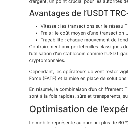
d’argent, un point crucial pour les autorités de
Avantages de l’USDT TRC‑
Vitesse : les transactions sur le résea
Frais : le coût moyen d’une transaction
Traçabilité : chaque mouvement de fonds 
Contrairement aux portefeuilles classiques de
l’utilisation d’un stablecoin comme l’USDT ga
cryptomonnaies.
Cependant, les opérateurs doivent rester vigil
Force (FATF) et la mise en place de solutions
En résumé, la combinaison d’un chiffrement T
sont à la fois rapides, sûrs et transparents, s
Optimisation de l’expé
Le mobile représente aujourd’hui plus de 60 %