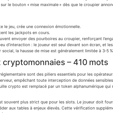
sur le bouton « mise maximale » dès que le croupier annon
e le jeu, crée une connexion émotionnelle.
ent les jackpots en cours.
euvent envoyer des pourboires au croupier, renforçant l’en
eu d’interaction : le joueur est seul devant son écran, et le
 social, la hausse de mise est généralement limitée à 3‑5 
et cryptomonnaies – 410 mots
réglementaire sont des piliers essentiels pour les opérateur
 serveur, empêchant toute interception de données sensible
uille crypto est remplacé par un token alphanumérique qui ne
 souvent plus strict que pour les slots. Le joueur doit fourn
er aux tables à enjeux élevés. Cette vérification suppléme