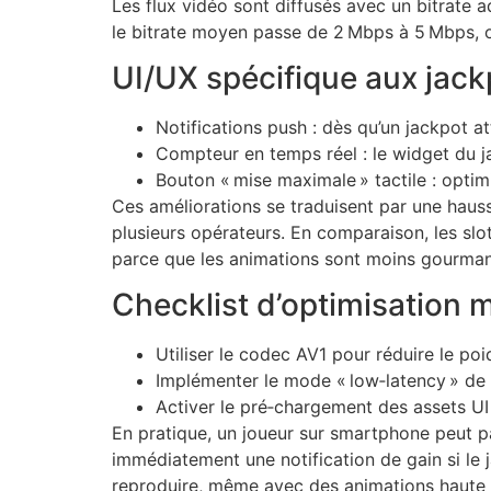
Les flux vidéo sont diffusés avec un bitrate 
le bitrate moyen passe de 2 Mbps à 5 Mbps, o
UI/UX spécifique aux jack
Notifications push : dès qu’un jackpot att
Compteur en temps réel : le widget du ja
Bouton « mise maximale » tactile : optim
Ces améliorations se traduisent par une haus
plusieurs opérateurs. En comparaison, les slo
parce que les animations sont moins gourma
Checklist d’optimisation 
Utiliser le codec AV1 pour réduire le poi
Implémenter le mode « low‑latency » d
Activer le pré‑chargement des assets UI
En pratique, un joueur sur smartphone peut pa
immédiatement une notification de gain si le 
reproduire, même avec des animations haute d