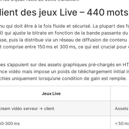
lient des jeux Live – 440 mots
u qui doit être à la fois fluide et sécurisé. La plupart des 
) qui ajuste le bitrate en fonction de la bande passante du
e, puis la distribue via un réseau de diffusion de conten
t comprise entre 150 ms et 300 ms, ce qui est crucial pour
es s’appuient sur des assets graphiques pré‑chargés en HTM
latence vidéo mais impose un poids de téléchargement initial
îchies uniquement lorsqu’une condition de gain est remplie.
Jeux Live
tream vidéo serveur → client
Assets
50‑300 ms
< 50 ms