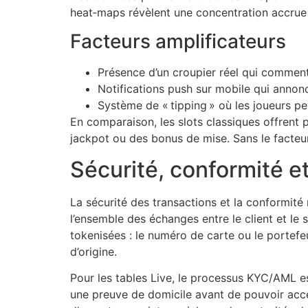
heat‑maps révèlent une concentration accrue 
Facteurs amplificateurs
Présence d’un croupier réel qui comment
Notifications push sur mobile qui annonc
Système de « tipping » où les joueurs p
En comparaison, les slots classiques offrent p
jackpot ou des bonus de mise. Sans le facteur
Sécurité, conformité 
La sécurité des transactions et la conformité 
l’ensemble des échanges entre le client et le
tokenisées : le numéro de carte ou le portefe
d’origine.
Pour les tables Live, le processus KYC/AML est
une preuve de domicile avant de pouvoir accéd