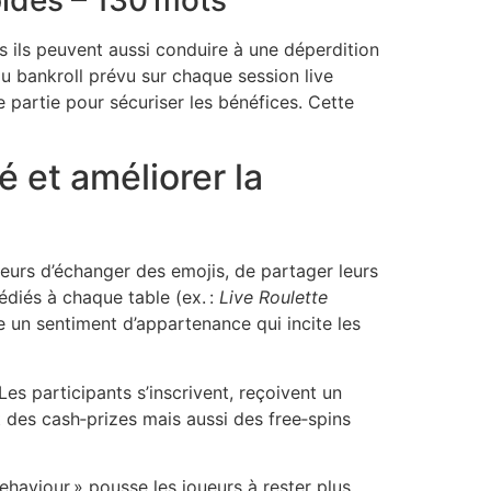
is ils peuvent aussi conduire à une déperdition
du bankroll prévu sur chaque session live
une partie pour sécuriser les bénéfices. Cette
é et améliorer la
oueurs d’échanger des emojis, de partager leurs
édiés à chaque table (ex. :
Live Roulette
e un sentiment d’appartenance qui incite les
es participants s’inscrivent, reçoivent un
des cash‑prizes mais aussi des free‑spins
aviour » pousse les joueurs à rester plus