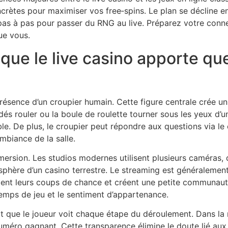
crètes pour maximiser vos free‑spins. Le plan se décline en 
e pas à pas pour passer du RNG au live. Préparez votre conn
ue vous.
e que le live casino apporte q
présence d’un croupier humain. Cette figure centrale crée un
dés rouler ou la boule de roulette tourner sous les yeux d’un 
ble. De plus, le croupier peut répondre aux questions via le 
mbiance de la salle.
immersion. Les studios modernes utilisent plusieurs caméras,
osphère d’un casino terrestre. Le streaming est généraleme
gent leurs coups de chance et créent une petite communauté 
emps de jeu et le sentiment d’appartenance.
it que le joueur voit chaque étape du déroulement. Dans la ro
e numéro gagnant. Cette transparence élimine le doute lié a