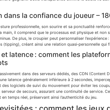
n dans la confiance du joueur – 1
sture professionnelle, son sourire et sa ponctualité renforce
 la main, il comprend que le processus est physique et non s
inue. De plus, le croupier peut personnaliser l’expérience : i
(tipping), créant ainsi une relation quasi‑personnelle qui fi
et latence : comment les platefo
ots
 massivement dans des serveurs dédiés, des CDN (Content D
 une latence généralement inférieure à 2 secondes, impercept
 des logiciels de suivi du mouvement pour éviter les coupu
erveur de secours, assurant une continuité de service. Cett
t en temps réel, préservant ainsi l’authenticité du jeu.
evisitées : comment les jeux d