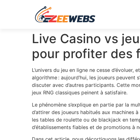
Live Casino vs jeu
pour profiter des 
L’univers du jeu en ligne ne cesse d’évoluer, e
algorithme : aujourd’hui, les joueurs peuvent 
discuter avec d’autres participants. Cette mo
jeux RNG classiques peinent à satisfaire.
Le phénomène s’explique en partie par la mult
d’attirer des joueurs habitués aux machines à
les tables de roulette ou de blackjack en tem
d’établissements fiables et de promotions à 
Dans cet article, nous décortiquons les différe