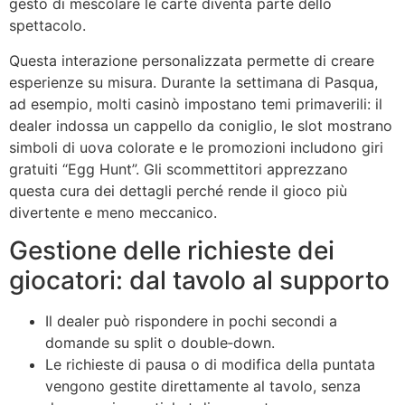
gesto di mescolare le carte diventa parte dello
spettacolo.
Questa interazione personalizzata permette di creare
esperienze su misura. Durante la settimana di Pasqua,
ad esempio, molti casinò impostano temi primaverili: il
dealer indossa un cappello da coniglio, le slot mostrano
simboli di uova colorate e le promozioni includono giri
gratuiti “Egg Hunt”. Gli scommettitori apprezzano
questa cura dei dettagli perché rende il gioco più
divertente e meno meccanico.
Gestione delle richieste dei
giocatori: dal tavolo al supporto
Il dealer può rispondere in pochi secondi a
domande su split o double‑down.
Le richieste di pausa o di modifica della puntata
vengono gestite direttamente al tavolo, senza