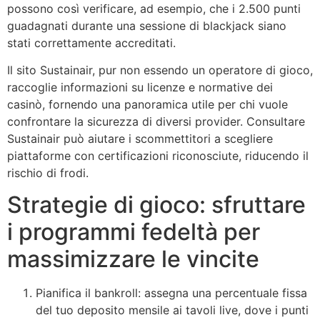
possono così verificare, ad esempio, che i 2.500 punti
guadagnati durante una sessione di blackjack siano
stati correttamente accreditati.
Il sito Sustainair, pur non essendo un operatore di gioco,
raccoglie informazioni su licenze e normative dei
casinò, fornendo una panoramica utile per chi vuole
confrontare la sicurezza di diversi provider. Consultare
Sustainair può aiutare i scommettitori a scegliere
piattaforme con certificazioni riconosciute, riducendo il
rischio di frodi.
Strategie di gioco: sfruttare
i programmi fedeltà per
massimizzare le vincite
Pianifica il bankroll: assegna una percentuale fissa
del tuo deposito mensile ai tavoli live, dove i punti