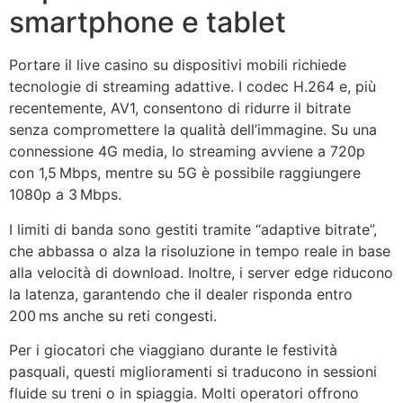
smartphone e tablet
Portare il live casino su dispositivi mobili richiede
tecnologie di streaming adattive. I codec H.264 e, più
recentemente, AV1, consentono di ridurre il bitrate
senza compromettere la qualità dell’immagine. Su una
connessione 4G media, lo streaming avviene a 720p
con 1,5 Mbps, mentre su 5G è possibile raggiungere
1080p a 3 Mbps.
I limiti di banda sono gestiti tramite “adaptive bitrate”,
che abbassa o alza la risoluzione in tempo reale in base
alla velocità di download. Inoltre, i server edge riducono
la latenza, garantendo che il dealer risponda entro
200 ms anche su reti congesti.
Per i giocatori che viaggiano durante le festività
pasquali, questi miglioramenti si traducono in sessioni
fluide su treni o in spiaggia. Molti operatori offrono