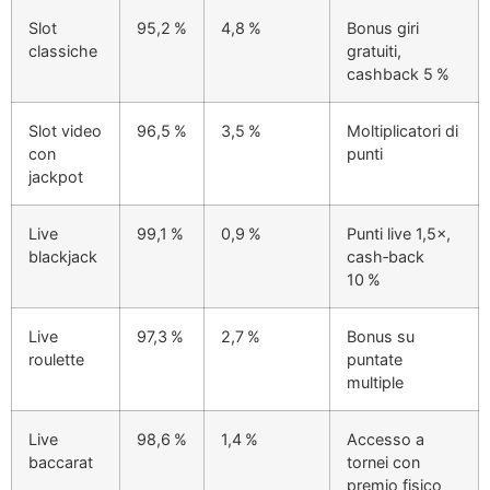
Slot
95,2 %
4,8 %
Bonus giri
classiche
gratuiti,
cashback 5 %
Slot video
96,5 %
3,5 %
Moltiplicatori di
con
punti
jackpot
Live
99,1 %
0,9 %
Punti live 1,5×,
blackjack
cash‑back
10 %
Live
97,3 %
2,7 %
Bonus su
roulette
puntate
multiple
Live
98,6 %
1,4 %
Accesso a
baccarat
tornei con
premio fisico