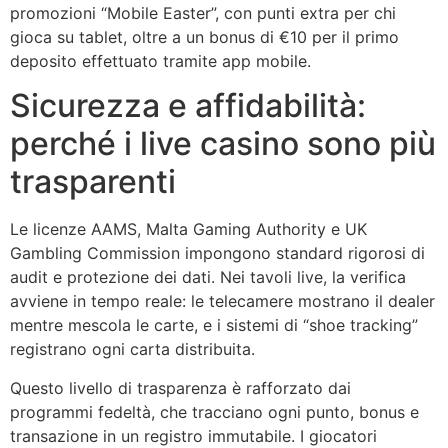
promozioni “Mobile Easter”, con punti extra per chi
gioca su tablet, oltre a un bonus di €10 per il primo
deposito effettuato tramite app mobile.
Sicurezza e affidabilità:
perché i live casino sono più
trasparenti
Le licenze AAMS, Malta Gaming Authority e UK
Gambling Commission impongono standard rigorosi di
audit e protezione dei dati. Nei tavoli live, la verifica
avviene in tempo reale: le telecamere mostrano il dealer
mentre mescola le carte, e i sistemi di “shoe tracking”
registrano ogni carta distribuita.
Questo livello di trasparenza è rafforzato dai
programmi fedeltà, che tracciano ogni punto, bonus e
transazione in un registro immutabile. I giocatori