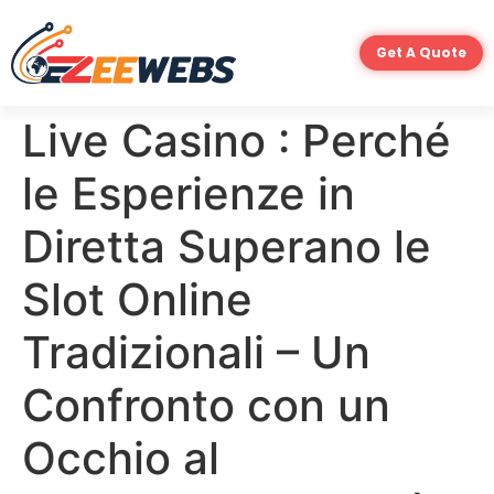
Get A Quote
Live Casino : Perché
le Esperienze in
Diretta Superano le
Slot Online
Tradizionali – Un
Confronto con un
Occhio al