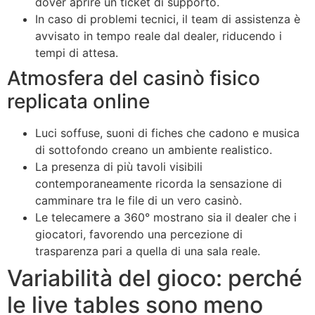
dover aprire un ticket di supporto.
In caso di problemi tecnici, il team di assistenza è
avvisato in tempo reale dal dealer, riducendo i
tempi di attesa.
Atmosfera del casinò fisico
replicata online
Luci soffuse, suoni di fiches che cadono e musica
di sottofondo creano un ambiente realistico.
La presenza di più tavoli visibili
contemporaneamente ricorda la sensazione di
camminare tra le file di un vero casinò.
Le telecamere a 360° mostrano sia il dealer che i
giocatori, favorendo una percezione di
trasparenza pari a quella di una sala reale.
Variabilità del gioco: perché
le live tables sono meno