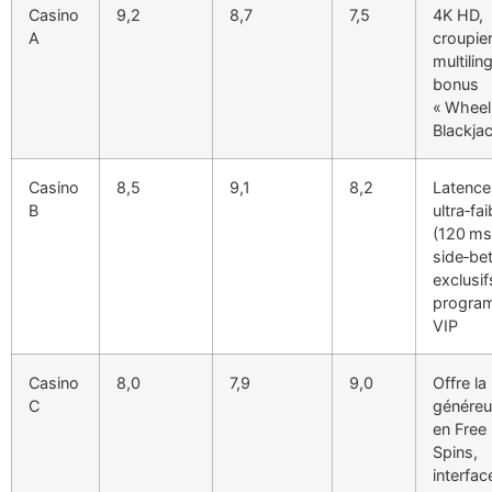
Casino
9,2
8,7
7,5
4K HD,
A
croupie
multilin
bonus
« Wheel
Blackjac
Casino
8,5
9,1
8,2
Latence
B
ultra‑fai
(120 ms
side‑be
exclusif
progra
VIP
Casino
8,0
7,9
9,0
Offre la
C
génére
en Free
Spins,
interfac