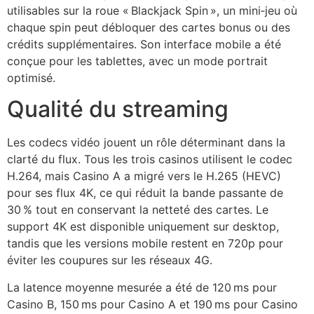
utilisables sur la roue « Blackjack Spin », un mini‑jeu où
chaque spin peut débloquer des cartes bonus ou des
crédits supplémentaires. Son interface mobile a été
conçue pour les tablettes, avec un mode portrait
optimisé.
Qualité du streaming
Les codecs vidéo jouent un rôle déterminant dans la
clarté du flux. Tous les trois casinos utilisent le codec
H.264, mais Casino A a migré vers le H.265 (HEVC)
pour ses flux 4K, ce qui réduit la bande passante de
30 % tout en conservant la netteté des cartes. Le
support 4K est disponible uniquement sur desktop,
tandis que les versions mobile restent en 720p pour
éviter les coupures sur les réseaux 4G.
La latence moyenne mesurée a été de 120 ms pour
Casino B, 150 ms pour Casino A et 190 ms pour Casino