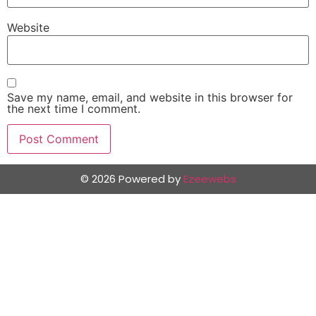
Website
Save my name, email, and website in this browser for
the next time I comment.
© 2026 Powered by
Ezeewebs