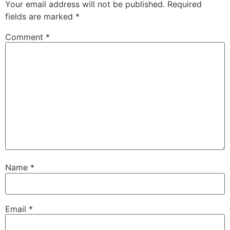
Your email address will not be published.
Required
fields are marked
*
Comment
*
Name
*
Email
*