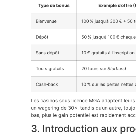
Type de bonus
Exemple d’offre (
Bienvenue
100 % jusqu’à 300 € + 50 
Dépôt
50 % jusqu’à 100 € chaque 
Sans dépôt
10 € gratuits à l’inscription
Tours gratuits
20 tours sur
Starburst
Cash‑back
10 % sur les pertes nettes
Les casinos sous licence MGA adaptent leurs
un wagering de 30×, tandis qu’un autre, toujo
bas, plus le gain potentiel est rapidement acc
3. Introduction aux p