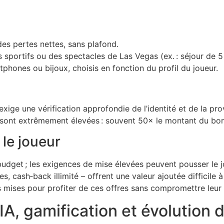
des pertes nettes, sans plafond.
portifs ou des spectacles de Las Vegas (ex. : séjour de 5 jo
hones ou bijoux, choisis en fonction du profil du joueur.
exige une vérification approfondie de l’identité et de la 
sont extrêmement élevées : souvent 50× le montant du bon
 le joueur
budget ; les exigences de mise élevées peuvent pousser le j
, cash‑back illimité – offrent une valeur ajoutée difficile à 
rs mises pour profiter de ces offres sans compromettre leur s
 IA, gamification et évolutio