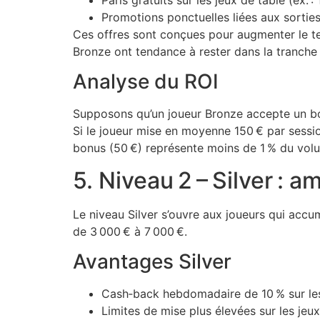
Promotions ponctuelles liées aux sorties
Ces offres sont conçues pour augmenter le tem
Bronze ont tendance à rester dans la tranche
Analyse du ROI
Supposons qu’un joueur Bronze accepte un bo
Si le joueur mise en moyenne 150 € par session
bonus (50 €) représente moins de 1 % du volum
5. Niveau 2 – Silver :
Le niveau Silver s’ouvre aux joueurs qui accu
de 3 000 € à 7 000 €.
Avantages Silver
Cash‑back hebdomadaire de 10 % sur les 
Limites de mise plus élevées sur les jeux