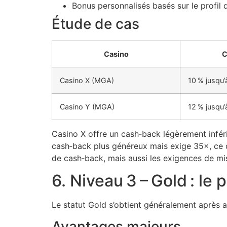
Bonus personnalisés basés sur le profil 
Étude de cas
Casino
C
Casino X (MGA)
10 % jusqu’
Casino Y (MGA)
12 % jusqu’
Casino X offre un cash‑back légèrement infé
cash‑back plus généreux mais exige 35×, ce 
de cash‑back, mais aussi les exigences de mi
6. Niveau 3 – Gold : le
Le statut Gold s’obtient généralement après a
Avantages majeurs