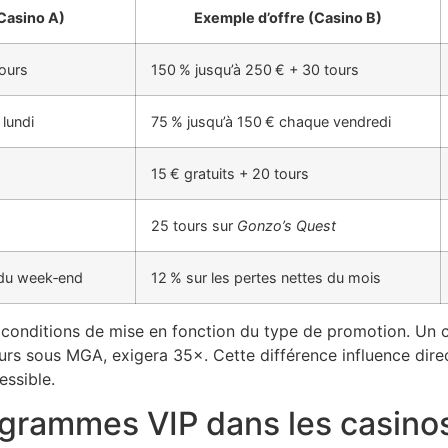
Casino A)
Exemple d’offre (Casino B)
tours
150 % jusqu’à 250 € + 30 tours
lundi
75 % jusqu’à 150 € chaque vendredi
15 € gratuits + 20 tours
25 tours sur
Gonzo’s Quest
 du week‑end
12 % sur les pertes nettes du mois
 conditions de mise en fonction du type de promotion. Un
urs sous MGA, exigera 35×. Cette différence influence direc
essible.
rogrammes VIP dans les casin