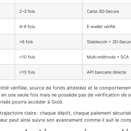
2–3 fois
Carte 3D‑Secure
4–6 fois
E‑wallet vérifié
>6 fois
Stablecoin + 3D‑Secur
>10 fois
Multi‑méthode + SCA
>15 fois
API bancaire directe
tité vérifiée, source de fonds attestée) et le comportemen
 en une seule fois mais ne possède pas de vérification de s
urisés pourra accéder à Gold.
 trajectoire claire : chaque dépôt, chaque paiement sécuris
oueur peut ainsi suivre son avancement comme il suit le co