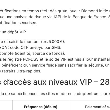
rifications en temps réel : dès qu’un joueur Diamond initie
e une analyse de risque via l’API de la Banque de France. Si
tification sécurisée.
r un dépôt VIP :
é et saisit le montant (ex. 5 000 €).
 SCA : code OTP envoyé par SMS.
compte (identité, source de fonds).
s le registre PCI‑DSS et le solde VIP est mis à jour instant
bénéficient d’un service fluide sans sacrifier la sécurité, 
retraits ultra‑rapides.
es d’accès aux niveaux VIP – 2
rdu de sa pertinence. Les sites modernes adoptent un score 
Fréquence (débits)
Paiement sécu