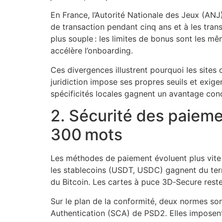
En France, l’Autorité Nationale des Jeux (ANJ
de transaction pendant cinq ans et à les tran
plus souple : les limites de bonus sont les mêm
accélère l’onboarding.
Ces divergences illustrent pourquoi les sites
juridiction impose ses propres seuils et exig
spécificités locales gagnent un avantage con
2. Sécurité des paieme
300 mots
Les méthodes de paiement évoluent plus vite q
les stablecoins (USDT, USDC) gagnent du terra
du Bitcoin. Les cartes à puce 3D‑Secure rest
Sur le plan de la conformité, deux normes so
Authentication (SCA) de PSD2. Elles imposent