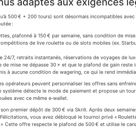
us adaptés aux exigences lé
u’à 500 € + 200 tours) sont désormais incompatibles avec 
utée :
ttes, plafonné à 150 € par semaine, sans condition de mise
ompétitions de live roulette ou de slots mobiles (ex. Starb
e 24/7, retraits instantanés, réservations de voyages de lux
e de mise ne dépasse 30 × et que le plafond de gain reste 
mis à aucune condition de wagering, ce qui le rend immédia
 opérateurs peuvent personnaliser les offres sans enfreindr
, le système détecte le mode de paiement et propose un tour
 jouées avec ce même e‑wallet.
e son premier dépôt de 300 € via Skrill. Après deux semaines
: « Félicitations, vous avez débloqué le tournoi privé « Roul
 » Cette offre respecte le plafond de 500 € et utilise le can