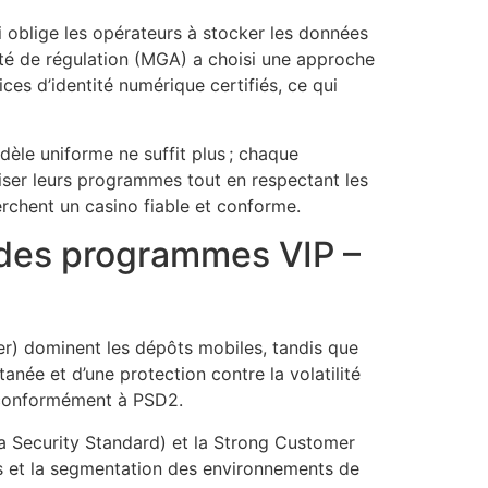
i oblige les opérateurs à stocker les données
rité de régulation (MGA) a choisi une approche
ices d’identité numérique certifiés, ce qui
dèle uniforme ne suffit plus ; chaque
niser leurs programmes tout en respectant les
rchent un casino fiable et conforme.
e des programmes VIP –
ler) dominent les dépôts mobiles, tandis que
née et d’une protection contre la volatilité
, conformément à PSD2.
a Security Standard) et la Strong Customer
s et la segmentation des environnements de