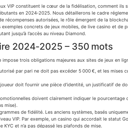
ux VIP constituent le cœur de la fidélisation, comment ils s
débutants en 2024‑2025. Nous détaillerons le cadre régleme
s de récompenses autorisées, le rôle émergent de la blockch
s exemples concrets de jeux mobiles, de live casino et de p
utant jusqu’à l’accès au niveau Diamond.
aire 2024‑2025 – 350 mots
e impose trois obligations majeures aux sites de jeux en lign
torisé par pari ne doit pas excéder 5 000 €, et les mises 
oueur doit fournir une pièce d’identité, un justificatif de d
romotionnelles doivent clairement indiquer le pourcentage
s mise).
grammes de fidélité. Les anciens systèmes, basés uniqueme
iveau VIP. Par exemple, un casino qui accordait le statut 
s de KYC et n’a pas dépassé les plafonds de mise.