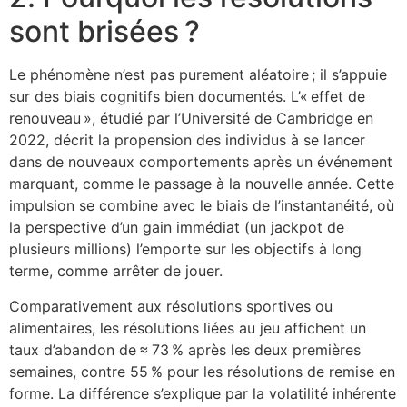
sont brisées ?
Le phénomène n’est pas purement aléatoire ; il s’appuie
sur des biais cognitifs bien documentés. L’« effet de
renouveau », étudié par l’Université de Cambridge en
2022, décrit la propension des individus à se lancer
dans de nouveaux comportements après un événement
marquant, comme le passage à la nouvelle année. Cette
impulsion se combine avec le biais de l’instantanéité, où
la perspective d’un gain immédiat (un jackpot de
plusieurs millions) l’emporte sur les objectifs à long
terme, comme arrêter de jouer.
Comparativement aux résolutions sportives ou
alimentaires, les résolutions liées au jeu affichent un
taux d’abandon de ≈ 73 % après les deux premières
semaines, contre 55 % pour les résolutions de remise en
forme. La différence s’explique par la volatilité inhérente