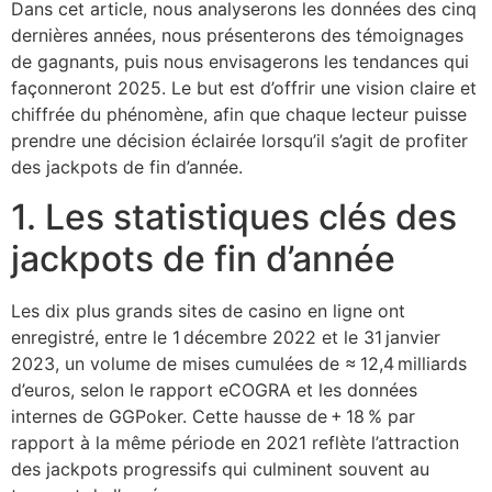
Dans cet article, nous analyserons les données des cinq
dernières années, nous présenterons des témoignages
de gagnants, puis nous envisagerons les tendances qui
façonneront 2025. Le but est d’offrir une vision claire et
chiffrée du phénomène, afin que chaque lecteur puisse
prendre une décision éclairée lorsqu’il s’agit de profiter
des jackpots de fin d’année.
1. Les statistiques clés des
jackpots de fin d’année
Les dix plus grands sites de casino en ligne ont
enregistré, entre le 1 décembre 2022 et le 31 janvier
2023, un volume de mises cumulées de ≈ 12,4 milliards
d’euros, selon le rapport eCOGRA et les données
internes de GGPoker. Cette hausse de + 18 % par
rapport à la même période en 2021 reflète l’attraction
des jackpots progressifs qui culminent souvent au