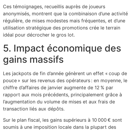
Ces témoignages, recueillis auprès de joueurs
anonymisés, montrent que la combinaison d’une activité
régulière, de mises modestes mais fréquentes, et d’une
utilisation stratégique des promotions crée le terrain
idéal pour décrocher le gros lot.
5. Impact économique des
gains massifs
Les jackpots de fin d’année génèrent un effet « coup de
pouce » sur les revenus des opérateurs : en moyenne, le
chiffre d’affaires de janvier augmente de 12 % par
rapport aux mois précédents, principalement grâce à
l’augmentation du volume de mises et aux frais de
transaction liés aux dépôts.
Sur le plan fiscal, les gains supérieurs à 10 000 € sont
soumis à une imposition locale dans la plupart des