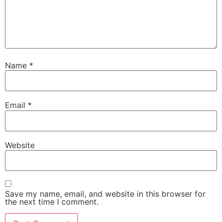
Name
*
Email
*
Website
Save my name, email, and website in this browser for
the next time I comment.