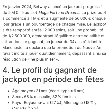
En janvier 2024, Betway a lancé un jackpot progressif
de 5 M € lié au slot
Mega Fortune Dreams
. Le prize pool
a commencé à 1 M € et a augmenté de 50 000 € chaque
jour grâce à un pourcentage de chaque mise. Le jackpot
a été remporté après 12 000 spins, soit une probabilité
de 1/2 500 000, démontrant l’équilibre entre volatilité et
attraction. Le gagnant, un joueur de 34 ans résidant à
Manchester, a déclaré que la promotion du Nouvel An
l’avait incité à jouer quotidiennement, dépassant ainsi sa
résolution de « ne plus miser ».
4. Le profil du gagnant de
jackpot en période de fêtes
Âge moyen : 31 ans (écart-type ± 6 ans)
Sexe : 68 % masculin, 32 % féminin
Pays : Royaume-Uni (27 %), Allemagne (18 %),
Canada (15 %)