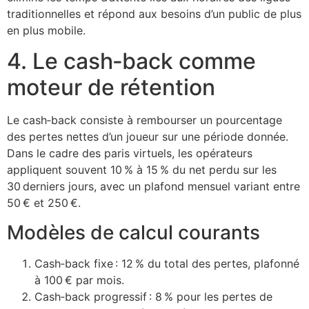
traditionnelles et répond aux besoins d’un public de plus
en plus mobile.
4. Le cash‑back comme
moteur de rétention
Le cash‑back consiste à rembourser un pourcentage
des pertes nettes d’un joueur sur une période donnée.
Dans le cadre des paris virtuels, les opérateurs
appliquent souvent 10 % à 15 % du net perdu sur les
30 derniers jours, avec un plafond mensuel variant entre
50 € et 250 €.
Modèles de calcul courants
Cash‑back fixe : 12 % du total des pertes, plafonné
à 100 € par mois.
Cash‑back progressif : 8 % pour les pertes de