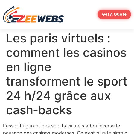
Get A Quote
Les paris virtuels :
comment les casinos
en ligne
transforment le sport
24 h/24 grâce aux
cash‑backs
L’essor fulgurant des sports virtuels a bouleversé le
paysage des casinos modernes. Ce n’est plus le simple