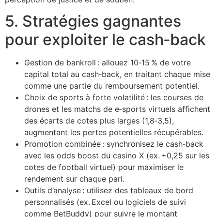
5. Stratégies gagnantes
pour exploiter le cash‑back
Gestion de bankroll : allouez 10‑15 % de votre
capital total au cash‑back, en traitant chaque mise
comme une partie du remboursement potentiel.
Choix de sports à forte volatilité : les courses de
drones et les matchs de e‑sports virtuels affichent
des écarts de cotes plus larges (1,8‑3,5),
augmentant les pertes potentielles récupérables.
Promotion combinée : synchronisez le cash‑back
avec les odds boost du casino X (ex. +0,25 sur les
cotes de football virtuel) pour maximiser le
rendement sur chaque pari.
Outils d’analyse : utilisez des tableaux de bord
personnalisés (ex. Excel ou logiciels de suivi
comme BetBuddy) pour suivre le montant