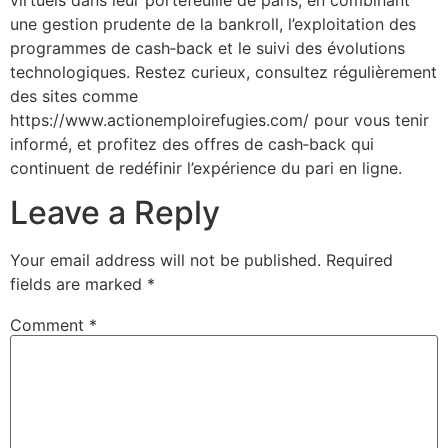
virtuels dans leur portefeuille de paris, en combinant
une gestion prudente de la bankroll, l’exploitation des
programmes de cash‑back et le suivi des évolutions
technologiques. Restez curieux, consultez régulièrement
des sites comme
https://www.actionemploirefugies.com/ pour vous tenir
informé, et profitez des offres de cash‑back qui
continuent de redéfinir l’expérience du pari en ligne.
Leave a Reply
Your email address will not be published.
Required
fields are marked
*
Comment
*