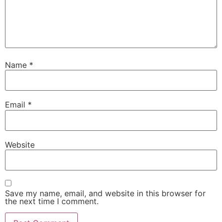
Name
*
Email
*
Website
Save my name, email, and website in this browser for
the next time I comment.