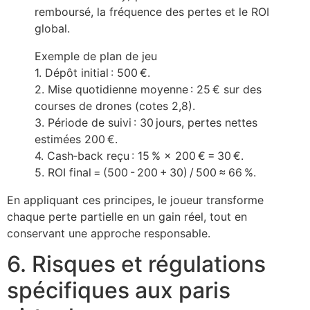
remboursé, la fréquence des pertes et le ROI
global.
Exemple de plan de jeu
1. Dépôt initial : 500 €.
2. Mise quotidienne moyenne : 25 € sur des
courses de drones (cotes 2,8).
3. Période de suivi : 30 jours, pertes nettes
estimées 200 €.
4. Cash‑back reçu : 15 % × 200 € = 30 €.
5. ROI final = (500 - 200 + 30) / 500 ≈ 66 %.
En appliquant ces principes, le joueur transforme
chaque perte partielle en un gain réel, tout en
conservant une approche responsable.
6. Risques et régulations
spécifiques aux paris