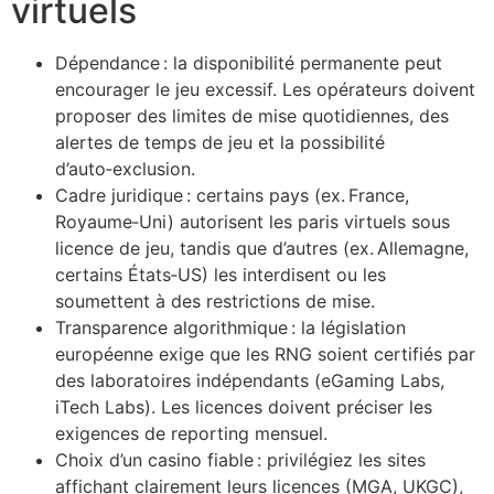
virtuels
Dépendance : la disponibilité permanente peut
encourager le jeu excessif. Les opérateurs doivent
proposer des limites de mise quotidiennes, des
alertes de temps de jeu et la possibilité
d’auto‑exclusion.
Cadre juridique : certains pays (ex. France,
Royaume‑Uni) autorisent les paris virtuels sous
licence de jeu, tandis que d’autres (ex. Allemagne,
certains États‑US) les interdisent ou les
soumettent à des restrictions de mise.
Transparence algorithmique : la législation
européenne exige que les RNG soient certifiés par
des laboratoires indépendants (eGaming Labs,
iTech Labs). Les licences doivent préciser les
exigences de reporting mensuel.
Choix d’un casino fiable : privilégiez les sites
affichant clairement leurs licences (MGA, UKGC),