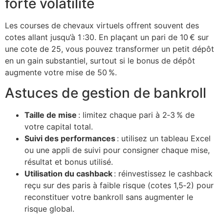
forte volatilité
Les courses de chevaux virtuels offrent souvent des
cotes allant jusqu’à 1 :30. En plaçant un pari de 10 € sur
une cote de 25, vous pouvez transformer un petit dépôt
en un gain substantiel, surtout si le bonus de dépôt
augmente votre mise de 50 %.
Astuces de gestion de bankroll
Taille de mise
: limitez chaque pari à 2‑3 % de
votre capital total.
Suivi des performances
: utilisez un tableau Excel
ou une appli de suivi pour consigner chaque mise,
résultat et bonus utilisé.
Utilisation du cashback
: réinvestissez le cashback
reçu sur des paris à faible risque (cotes 1,5‑2) pour
reconstituer votre bankroll sans augmenter le
risque global.