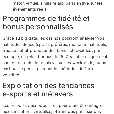
match virtuel, similaire aux paris en live sur les
événements réels.
Programmes de fidélité et
bonus personnalisés
Grâce au big data, les casinos pourront analyser vos
habitudes de jeu (sports préférés, montants habituels,
fréquence) et proposer des bonus ultra‑ciblés : par
exemple, un reload bonus de 30 % valable uniquement
sur les tournois de tennis virtuel les week‑ends, ou un
cashback spécial pendant les périodes de forte
volatilité.
Exploitation des tendances
e‑sports et métavers
Les e‑sports déjà populaires pourraient être intégrés
aux simulations virtuelles, offrant des paris sur des