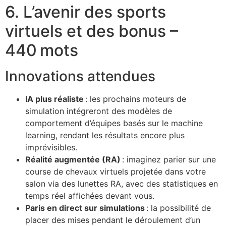
6. L’avenir des sports
virtuels et des bonus –
440 mots
Innovations attendues
IA plus réaliste
: les prochains moteurs de
simulation intégreront des modèles de
comportement d’équipes basés sur le machine
learning, rendant les résultats encore plus
imprévisibles.
Réalité augmentée (RA)
: imaginez parier sur une
course de chevaux virtuels projetée dans votre
salon via des lunettes RA, avec des statistiques en
temps réel affichées devant vous.
Paris en direct sur simulations
: la possibilité de
placer des mises pendant le déroulement d’un