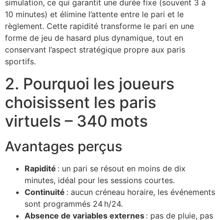
simulation, ce qui garantit une durée fixe (souvent 3 à
10 minutes) et élimine l’attente entre le pari et le
règlement. Cette rapidité transforme le pari en une
forme de jeu de hasard plus dynamique, tout en
conservant l’aspect stratégique propre aux paris
sportifs.
2. Pourquoi les joueurs
choisissent les paris
virtuels – 340 mots
Avantages perçus
Rapidité
: un pari se résout en moins de dix
minutes, idéal pour les sessions courtes.
Continuité
: aucun créneau horaire, les événements
sont programmés 24 h/24.
Absence de variables externes
: pas de pluie, pas