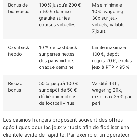
Bonus de
100 % jusqu’à 200 €
Mise minimale
bienvenue
+ 50 € de mise
10 €, wagering
gratuite sur les
30x sur jeux
courses virtuelles
virtuels, valable
7 jours
Cashback
10 % de cashback
Limite maximale
hebdo
sur pertes nettes
100 €, dépôt
des paris virtuels
requis 20 €, exclus
chaque semaine
jeux à RTP < 95 %
Reload
50 % jusqu’à 100 €
Validité 48 h,
bonus
sur dépôt de 50 €
wagering 20x,
dédié aux matchs
mise max 25 € par
de football virtuel
pari
Les casinos français proposent souvent des offres
spécifiques pour les jeux virtuels afin de fidéliser une
clientèle avide de rapidité. Par exemple, un opérateur