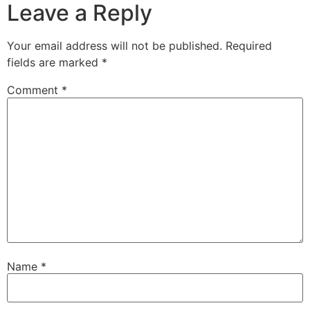
Leave a Reply
Your email address will not be published.
Required
fields are marked
*
Comment
*
Name
*