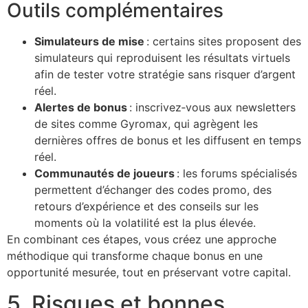
Outils complémentaires
Simulateurs de mise
: certains sites proposent des
simulateurs qui reproduisent les résultats virtuels
afin de tester votre stratégie sans risquer d’argent
réel.
Alertes de bonus
: inscrivez‑vous aux newsletters
de sites comme Gyromax, qui agrègent les
dernières offres de bonus et les diffusent en temps
réel.
Communautés de joueurs
: les forums spécialisés
permettent d’échanger des codes promo, des
retours d’expérience et des conseils sur les
moments où la volatilité est la plus élevée.
En combinant ces étapes, vous créez une approche
méthodique qui transforme chaque bonus en une
opportunité mesurée, tout en préservant votre capital.
5. Risques et bonnes