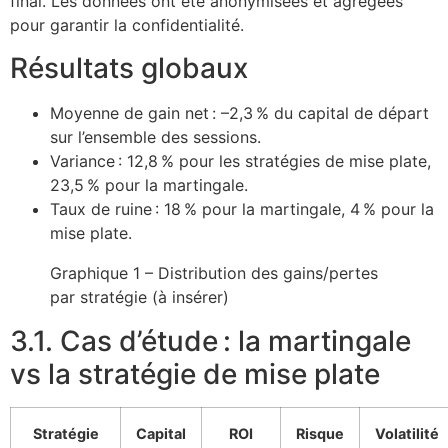
final. Les données ont été anonymisées et agrégées
pour garantir la confidentialité.
Résultats globaux
Moyenne de gain net : –2,3 % du capital de départ
sur l’ensemble des sessions.
Variance : 12,8 % pour les stratégies de mise plate,
23,5 % pour la martingale.
Taux de ruine : 18 % pour la martingale, 4 % pour la
mise plate.
Graphique 1 – Distribution des gains/pertes
par stratégie (à insérer)
3.1. Cas d’étude : la martingale
vs la stratégie de mise plate
Stratégie
Capital
ROI
Risque
Volatilité