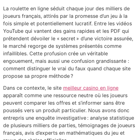
La roulette en ligne séduit chaque jour des milliers de
joueurs français, attirés par la promesse d’un jeu à la
fois simple et potentiellement lucratif. Entre les vidéos
YouTube qui vantent des gains rapides et les PDF qui
prétendent dévoiler le « secret » d’une victoire assurée,
le marché regorge de systèmes présentés comme
infaillibles. Cette profusion crée un véritable
engouement, mais aussi une confusion grandissante :
comment distinguer le vrai du faux quand chaque site
propose sa propre méthode ?
Dans ce contexte, le site
meilleur casino en ligne
apparaît comme une ressource neutre où les joueurs
peuvent comparer les offres et s’informer sans être
poussés vers un produit particulier. Nous avons donc
entrepris une enquête investigative : analyse statistique
de plusieurs milliers de parties, témoignages de joueurs
français, avis d’experts en mathématiques du jeu et