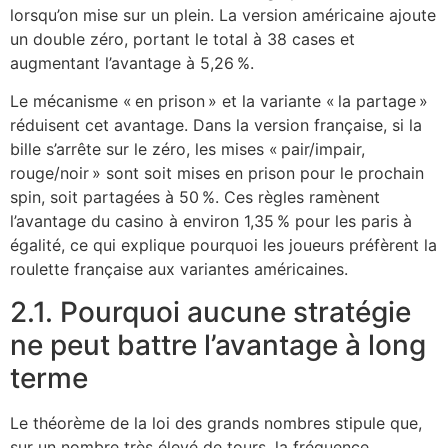
lorsqu’on mise sur un plein. La version américaine ajoute
un double zéro, portant le total à 38 cases et
augmentant l’avantage à 5,26 %.
Le mécanisme « en prison » et la variante « la partage »
réduisent cet avantage. Dans la version française, si la
bille s’arrête sur le zéro, les mises « pair/impair,
rouge/noir » sont soit mises en prison pour le prochain
spin, soit partagées à 50 %. Ces règles ramènent
l’avantage du casino à environ 1,35 % pour les paris à
égalité, ce qui explique pourquoi les joueurs préfèrent la
roulette française aux variantes américaines.
2.1. Pourquoi aucune stratégie
ne peut battre l’avantage à long
terme
Le théorème de la loi des grands nombres stipule que,
sur un nombre très élevé de tours, la fréquence