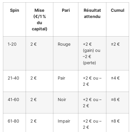
Spin
Mise
Pari
Résultat
Cumul
(€/1 %
attendu
du
capital)
1‑20
2 €
Rouge
+2 €
±2 €
(gain) ou
–2 €
(perte)
21‑40
2 €
Pair
+2 € ou –
±4 €
2 €
41‑60
2 €
Noir
+2 € ou –
±6 €
2 €
61‑80
2 €
Impair
+2 € ou –
±8 €
2 €