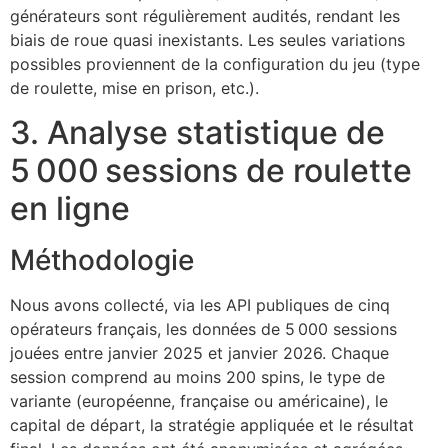
générateurs sont régulièrement audités, rendant les
biais de roue quasi inexistants. Les seules variations
possibles proviennent de la configuration du jeu (type
de roulette, mise en prison, etc.).
3. Analyse statistique de
5 000 sessions de roulette
en ligne
Méthodologie
Nous avons collecté, via les API publiques de cinq
opérateurs français, les données de 5 000 sessions
jouées entre janvier 2025 et janvier 2026. Chaque
session comprend au moins 200 spins, le type de
variante (européenne, française ou américaine), le
capital de départ, la stratégie appliquée et le résultat