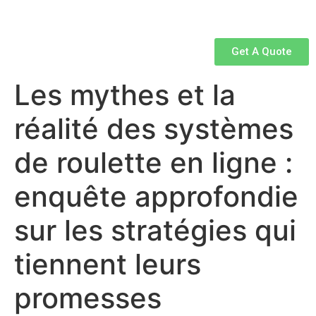
Get A Quote
Les mythes et la
réalité des systèmes
de roulette en ligne :
enquête approfondie
sur les stratégies qui
tiennent leurs
promesses