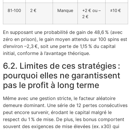
81‑100
2 €
Manque
+2 € ou –
±10 €
2 €
En supposant une probabilité de gain de 48,6 % (avec
zéro en prison), le gain moyen attendu sur 100 spins est
d’environ –2,3 €, soit une perte de 1,15 % du capital
initial, conforme à l’avantage théorique.
6.2. Limites de ces stratégies :
pourquoi elles ne garantissent
pas le profit à long terme
Même avec une gestion stricte, le facteur aléatoire
demeure dominant. Une série de 12 pertes consécutives
peut encore survenir, érodant le capital malgré le
respect du 1 % de mise. De plus, les bonus comportent
souvent des exigences de mise élevées (ex. x30) qui