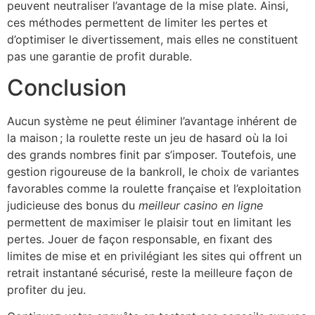
peuvent neutraliser l’avantage de la mise plate. Ainsi,
ces méthodes permettent de limiter les pertes et
d’optimiser le divertissement, mais elles ne constituent
pas une garantie de profit durable.
Conclusion
Aucun système ne peut éliminer l’avantage inhérent de
la maison ; la roulette reste un jeu de hasard où la loi
des grands nombres finit par s’imposer. Toutefois, une
gestion rigoureuse de la bankroll, le choix de variantes
favorables comme la roulette française et l’exploitation
judicieuse des bonus du
meilleur casino en ligne
permettent de maximiser le plaisir tout en limitant les
pertes. Jouer de façon responsable, en fixant des
limites de mise et en privilégiant les sites qui offrent un
retrait instantané sécurisé, reste la meilleure façon de
profiter du jeu.