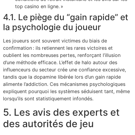
top casino en ligne. »
4.1. Le piège du “gain rapide” et
la psychologie du joueur
Les joueurs sont souvent victimes du biais de
confirmation : ils retiennent les rares victoires et
oublient les nombreuses pertes, renforçant l’illusion
d’une méthode efficace. L’effet de halo autour des
influenceurs du secteur crée une confiance excessive,
tandis que la dopamine libérée lors d’un gain rapide
alimente l’addiction. Ces mécanismes psychologiques
expliquent pourquoi les systèmes séduisent tant, même
lorsqu’ils sont statistiquement infondés.
5. Les avis des experts et
des autorités de jeu