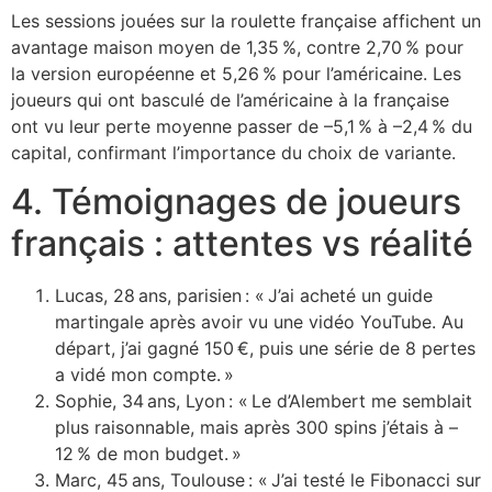
Les sessions jouées sur la roulette française affichent un
avantage maison moyen de 1,35 %, contre 2,70 % pour
la version européenne et 5,26 % pour l’américaine. Les
joueurs qui ont basculé de l’américaine à la française
ont vu leur perte moyenne passer de –5,1 % à –2,4 % du
capital, confirmant l’importance du choix de variante.
4. Témoignages de joueurs
français : attentes vs réalité
Lucas, 28 ans, parisien : « J’ai acheté un guide
martingale après avoir vu une vidéo YouTube. Au
départ, j’ai gagné 150 €, puis une série de 8 pertes
a vidé mon compte. »
Sophie, 34 ans, Lyon : « Le d’Alembert me semblait
plus raisonnable, mais après 300 spins j’étais à –
12 % de mon budget. »
Marc, 45 ans, Toulouse : « J’ai testé le Fibonacci sur