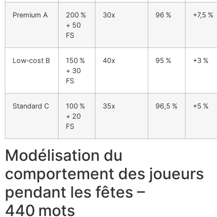
Premium A
200 %
30x
96 %
+7,5 %
+ 50
FS
Low‑cost B
150 %
40x
95 %
+3 %
+ 30
FS
Standard C
100 %
35x
96,5 %
+5 %
+ 20
FS
Modélisation du
comportement des joueurs
pendant les fêtes –
440 mots