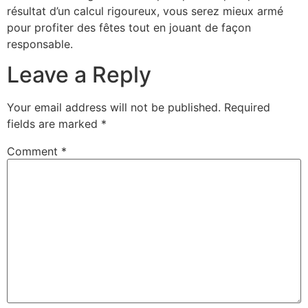
résultat d’un calcul rigoureux, vous serez mieux armé
pour profiter des fêtes tout en jouant de façon
responsable.
Leave a Reply
Your email address will not be published.
Required
fields are marked
*
Comment
*