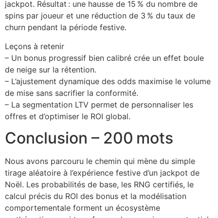
jackpot. Résultat : une hausse de 15 % du nombre de
spins par joueur et une réduction de 3 % du taux de
churn pendant la période festive.
Leçons à retenir
– Un bonus progressif bien calibré crée un effet boule
de neige sur la rétention.
– L’ajustement dynamique des odds maximise le volume
de mise sans sacrifier la conformité.
– La segmentation LTV permet de personnaliser les
offres et d’optimiser le ROI global.
Conclusion – 200 mots
Nous avons parcouru le chemin qui mène du simple
tirage aléatoire à l’expérience festive d’un jackpot de
Noël. Les probabilités de base, les RNG certifiés, le
calcul précis du ROI des bonus et la modélisation
comportementale forment un écosystème