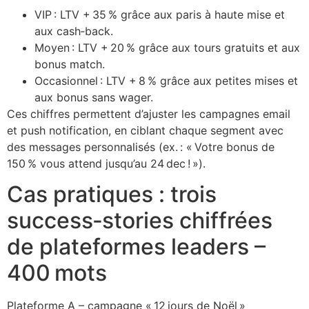
VIP : LTV + 35 % grâce aux paris à haute mise et
aux cash‑back.
Moyen : LTV + 20 % grâce aux tours gratuits et aux
bonus match.
Occasionnel : LTV + 8 % grâce aux petites mises et
aux bonus sans wager.
Ces chiffres permettent d’ajuster les campagnes email
et push notification, en ciblant chaque segment avec
des messages personnalisés (ex. : « Votre bonus de
150 % vous attend jusqu’au 24 dec ! »).
Cas pratiques : trois
success‑stories chiffrées
de plateformes leaders –
400 mots
Plateforme A – campagne « 12 jours de Noël »