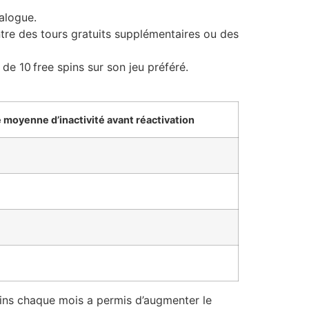
talogue.
ntre des tours gratuits supplémentaires ou des
 de 10 free spins sur son jeu préféré.
 moyenne d’inactivité avant réactivation
pins chaque mois a permis d’augmenter le