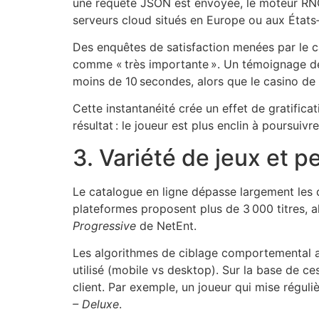
une requête JSON est envoyée, le moteur RNG
serveurs cloud situés en Europe ou aux États
Des enquêtes de satisfaction menées par le 
comme « très importante ». Un témoignage de La
moins de 10 secondes, alors que le casino d
Cette instantanéité crée un effet de gratifica
résultat : le joueur est plus enclin à poursuivr
3. Variété de jeux et p
Le catalogue en ligne dépasse largement les d
plateformes proposent plus de 3 000 titres, al
Progressive
de NetEnt.
Les algorithmes de ciblage comportemental ana
utilisé (mobile vs desktop). Sur la base de 
client. Par exemple, un joueur qui mise régul
– Deluxe
.