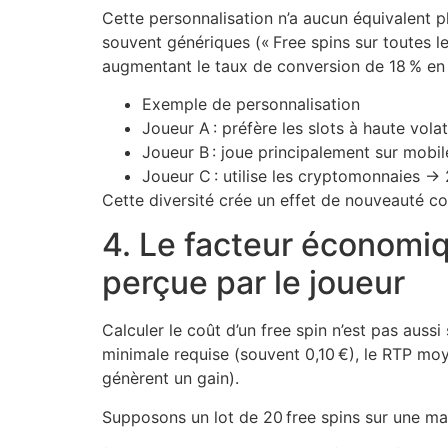
Cette personnalisation n’a aucun équivalent p
souvent génériques (« Free spins sur toutes l
augmentant le taux de conversion de 18 % e
Exemple de personnalisation
Joueur A : préfère les slots à haute volat
Joueur B : joue principalement sur mobil
Joueur C : utilise les cryptomonnaies → 
Cette diversité crée un effet de nouveauté cont
4. Le facteur économiqu
perçue par le joueur
Calculer le coût d’un free spin n’est pas auss
minimale requise (souvent 0,10 €), le RTP mo
génèrent un gain).
Supposons un lot de 20 free spins sur une ma