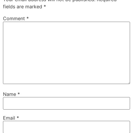
fields are marked
*
Comment
*
Name
*
Email
*