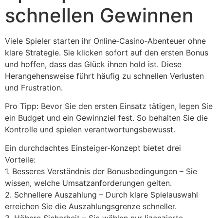
schnellen Gewinnen
Viele Spieler starten ihr Online‑Casino‑Abenteuer ohne
klare Strategie. Sie klicken sofort auf den ersten Bonus
und hoffen, dass das Glück ihnen hold ist. Diese
Herangehensweise führt häufig zu schnellen Verlusten
und Frustration.
Pro Tipp: Bevor Sie den ersten Einsatz tätigen, legen Sie
ein Budget und ein Gewinnziel fest. So behalten Sie die
Kontrolle und spielen verantwortungsbewusst.
Ein durchdachtes Einsteiger‑Konzept bietet drei
Vorteile:
1. Besseres Verständnis der Bonusbedingungen – Sie
wissen, welche Umsatzanforderungen gelten.
2. Schnellere Auszahlung – Durch klare Spielauswahl
erreichen Sie die Auszahlungsgrenze schneller.