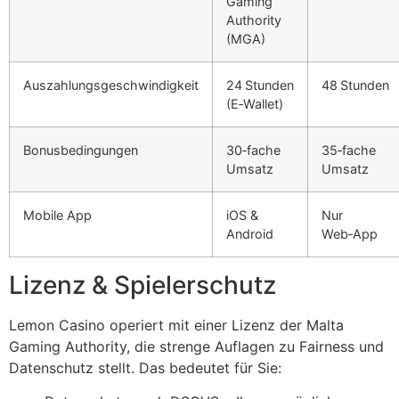
Gaming
Authority
(MGA)
Auszahlungsgeschwindigkeit
24 Stunden
48 Stunden
(E‑Wallet)
Bonusbedingungen
30‑fache
35‑fache
Umsatz
Umsatz
Mobile App
iOS &
Nur
Android
Web‑App
Lizenz & Spielerschutz
Lemon Casino operiert mit einer Lizenz der Malta
Gaming Authority, die strenge Auflagen zu Fairness und
Datenschutz stellt. Das bedeutet für Sie: