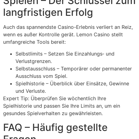
Spielen – Der Schlüssel zum
langfristigen Erfolg
Auch das spannendste Casino-Erlebnis verliert an Reiz,
wenn es außer Kontrolle gerät. Lemon Casino stellt
umfangreiche Tools bereit:
Selbstlimits – Setzen Sie Einzahlungs‑ und
Verlustgrenzen.
Selbstausschluss – Temporärer oder permanenter
Ausschluss vom Spiel.
Spielhistorie – Überblick über Einsätze, Gewinne
und Verluste.
Expert Tip: Überprüfen Sie wöchentlich Ihre
Spielhistorie und passen Sie Ihre Limits an, um ein
gesundes Spielverhalten zu gewährleisten.
FAQ – Häufig gestellte