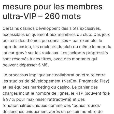
mesure pour les membres
ultra‑VIP – 260 mots
Certains casinos développent des slots exclusives,
accessibles uniquement aux membres du club. Ces jeux
portent des thèmes personnalisés – par exemple, le
logo du casino, les couleurs du club ou même le nom du
joueur gravé sur les rouleaux. Les jackpots progressifs
sont réservés à ces titres, avec des montants qui
peuvent dépasser 5 M€.
Le processus implique une collaboration étroite entre
les studios de développement (NetEnt, Pragmatic Play)
et les équipes marketing du casino. Le cahier des
charges inclut le nombre de lignes, le RTP (souvent fixé
à 97 % pour maximiser l’attractivité) et des
fonctionnalités uniques comme des “bonus rounds”
déclenchés uniquement après un certain nombre de