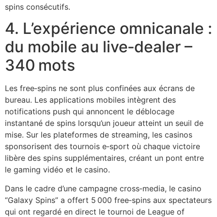
spins consécutifs.
4. L’expérience omnicanale :
du mobile au live‑dealer –
340 mots
Les free‑spins ne sont plus confinées aux écrans de
bureau. Les applications mobiles intègrent des
notifications push qui annoncent le déblocage
instantané de spins lorsqu’un joueur atteint un seuil de
mise. Sur les plateformes de streaming, les casinos
sponsorisent des tournois e‑sport où chaque victoire
libère des spins supplémentaires, créant un pont entre
le gaming vidéo et le casino.
Dans le cadre d’une campagne cross‑media, le casino
“Galaxy Spins” a offert 5 000 free‑spins aux spectateurs
qui ont regardé en direct le tournoi de League of