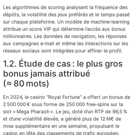
Les algorithmes de scoring analysent la fréquence des
dépôts, la volatilité des jeux préférés et le temps passé
sur chaque plateforme. Un modèle de machine‑learning
attribue un score VIP qui détermine l’accès aux bonus
millionnaires. Les données de navigation, les réponses
aux campagnes e‑mail et même les interactions sur les
réseaux sociaux sont intégrées pour affiner le profil.
1.2. Étude de cas : le plus gros
bonus jamais attribué
(≈ 80 mots)
En 2024, le casino “Royal Fortune” a offert un bonus de
2 500 000 € sous forme de 250 000 free‑spins sur la
slot « Mega Pharaoh ». Le jeu, doté d’un RTP de 96,5 %
et d’une volatilité élevée, a généré plus de 12 M€ de
mise supplémentaire en une semaine, propulsant le
casino en tête des classements de trafic européen.