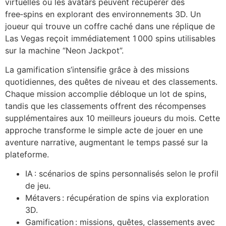
virtuelles où les avatars peuvent récupérer des
free‑spins en explorant des environnements 3D. Un
joueur qui trouve un coffre caché dans une réplique de
Las Vegas reçoit immédiatement 1 000 spins utilisables
sur la machine “Neon Jackpot”.
La gamification s’intensifie grâce à des missions
quotidiennes, des quêtes de niveau et des classements.
Chaque mission accomplie débloque un lot de spins,
tandis que les classements offrent des récompenses
supplémentaires aux 10 meilleurs joueurs du mois. Cette
approche transforme le simple acte de jouer en une
aventure narrative, augmentant le temps passé sur la
plateforme.
IA : scénarios de spins personnalisés selon le profil
de jeu.
Métavers : récupération de spins via exploration
3D.
Gamification : missions, quêtes, classements avec