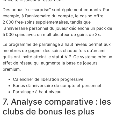
Des bonus “sur‑surprise” sont également courants. Par
exemple, à l’anniversaire du compte, le casino offre
2 000 free‑spins supplémentaires, tandis que
l’anniversaire personnel du joueur déclenche un pack de
5 000 spins avec un multiplicateur de gains de 3x.
Le programme de parrainage à haut niveau permet aux
membres de gagner des spins chaque fois qu’un ami
qu’ils ont invité atteint le statut VIP. Ce système crée un
effet de réseau qui augmente la base de joueurs
premium.
Calendrier de libération progressive
Bonus d’anniversaire de compte et personnel
Parrainage à haut niveau
7. Analyse comparative : les
clubs de bonus les plus