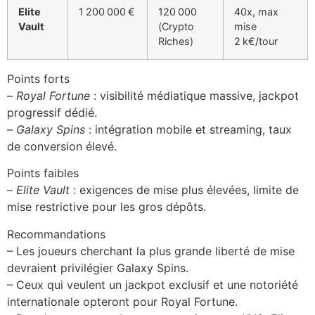
Elite
1 200 000 €
120 000
40x, max
Vault
(Crypto
mise
Riches)
2 k€/tour
Points forts
–
Royal Fortune
: visibilité médiatique massive, jackpot
progressif dédié.
–
Galaxy Spins
: intégration mobile et streaming, taux
de conversion élevé.
Points faibles
–
Elite Vault
: exigences de mise plus élevées, limite de
mise restrictive pour les gros dépôts.
Recommandations
– Les joueurs cherchant la plus grande liberté de mise
devraient privilégier Galaxy Spins.
– Ceux qui veulent un jackpot exclusif et une notoriété
internationale opteront pour Royal Fortune.