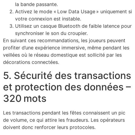
la bande passante.
Activez le mode « Low Data Usage » uniquement si
votre connexion est instable.
Utilisez un casque Bluetooth de faible latence pour
synchroniser le son du croupier.
En suivant ces recommandations, les joueurs peuvent
profiter d’une expérience immersive, même pendant les
veillées où le réseau domestique est sollicité par les
décorations connectées.
5. Sécurité des transactions
et protection des données –
320 mots
Les transactions pendant les fêtes connaissent un pic
de volume, ce qui attire les fraudeurs. Les opérateurs
doivent donc renforcer leurs protocoles.