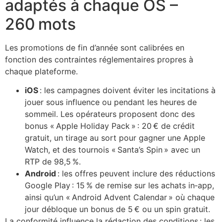
adaptés à chaque OS –
260 mots
Les promotions de fin d’année sont calibrées en
fonction des contraintes réglementaires propres à
chaque plateforme.
iOS
: les campagnes doivent éviter les incitations à
jouer sous influence ou pendant les heures de
sommeil. Les opérateurs proposent donc des
bonus « Apple Holiday Pack » : 20 € de crédit
gratuit, un tirage au sort pour gagner une Apple
Watch, et des tournois « Santa’s Spin » avec un
RTP de 98,5 %.
Android
: les offres peuvent inclure des réductions
Google Play : 15 % de remise sur les achats in‑app,
ainsi qu’un « Android Advent Calendar » où chaque
jour débloque un bonus de 5 € ou un spin gratuit.
La conformité influence la rédaction des conditions : les