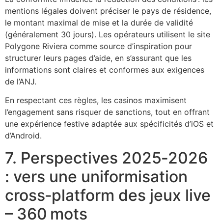
mentions légales doivent préciser le pays de résidence,
le montant maximal de mise et la durée de validité
(généralement 30 jours). Les opérateurs utilisent le site
Polygone Riviera comme source d’inspiration pour
structurer leurs pages d’aide, en s’assurant que les
informations sont claires et conformes aux exigences
de l’ANJ.
En respectant ces règles, les casinos maximisent
l’engagement sans risquer de sanctions, tout en offrant
une expérience festive adaptée aux spécificités d’iOS et
d’Android.
7. Perspectives 2025‑2026
: vers une uniformisation
cross‑platform des jeux live
– 360 mots