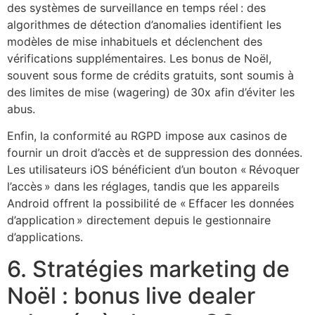
des systèmes de surveillance en temps réel : des
algorithmes de détection d’anomalies identifient les
modèles de mise inhabituels et déclenchent des
vérifications supplémentaires. Les bonus de Noël,
souvent sous forme de crédits gratuits, sont soumis à
des limites de mise (wagering) de 30x afin d’éviter les
abus.
Enfin, la conformité au RGPD impose aux casinos de
fournir un droit d’accès et de suppression des données.
Les utilisateurs iOS bénéficient d’un bouton « Révoquer
l’accès » dans les réglages, tandis que les appareils
Android offrent la possibilité de « Effacer les données
d’application » directement depuis le gestionnaire
d’applications.
6. Stratégies marketing de
Noël : bonus live dealer