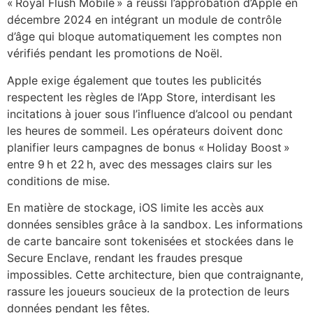
« Royal Flush Mobile » a réussi l’approbation d’Apple en
décembre 2024 en intégrant un module de contrôle
d’âge qui bloque automatiquement les comptes non
vérifiés pendant les promotions de Noël.
Apple exige également que toutes les publicités
respectent les règles de l’App Store, interdisant les
incitations à jouer sous l’influence d’alcool ou pendant
les heures de sommeil. Les opérateurs doivent donc
planifier leurs campagnes de bonus « Holiday Boost »
entre 9 h et 22 h, avec des messages clairs sur les
conditions de mise.
En matière de stockage, iOS limite les accès aux
données sensibles grâce à la sandbox. Les informations
de carte bancaire sont tokenisées et stockées dans le
Secure Enclave, rendant les fraudes presque
impossibles. Cette architecture, bien que contraignante,
rassure les joueurs soucieux de la protection de leurs
données pendant les fêtes.