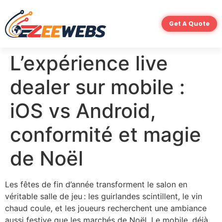
Get A Quote
L’expérience live
dealer sur mobile :
iOS vs Android,
conformité et magie
de Noël
Les fêtes de fin d’année transforment le salon en
véritable salle de jeu : les guirlandes scintillent, le vin
chaud coule, et les joueurs recherchent une ambiance
aussi festive que les marchés de Noël. Le mobile, déjà