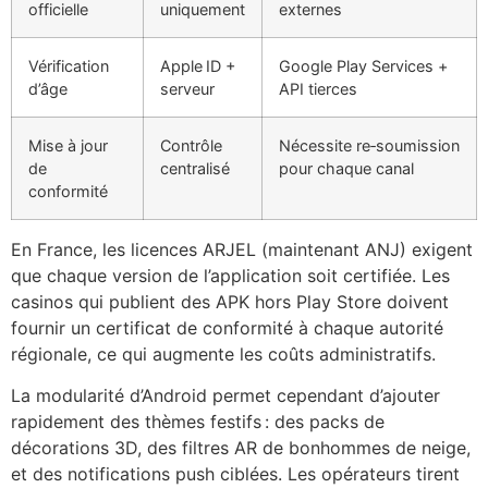
officielle
uniquement
externes
Vérification
Apple ID +
Google Play Services +
d’âge
serveur
API tierces
Mise à jour
Contrôle
Nécessite re‑soumission
de
centralisé
pour chaque canal
conformité
En France, les licences ARJEL (maintenant ANJ) exigent
que chaque version de l’application soit certifiée. Les
casinos qui publient des APK hors Play Store doivent
fournir un certificat de conformité à chaque autorité
régionale, ce qui augmente les coûts administratifs.
La modularité d’Android permet cependant d’ajouter
rapidement des thèmes festifs : des packs de
décorations 3D, des filtres AR de bonhommes de neige,
et des notifications push ciblées. Les opérateurs tirent