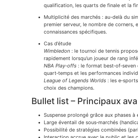
qualification, les quarts de finale et l
Multiplicité des marchés : au-delà du sim
premier serveur, le nombre de corners, et
connaissances spécifiques.
Cas d’étude
Wimbledon
: le tournoi de tennis propo
rapidement lorsqu’un joueur de rang infé
NBA Play‑offs
: le format best‑of‑seven 
quart‑temps et les performances individu
League of Legends Worlds
: les e‑sport
choix des champions.
Bullet list – Principaux av
Suspense prolongé grâce aux phases à é
Large éventail de sous‑marchés (handic
Possibilité de stratégies combinées (par
Interaction accrue avec le public et le