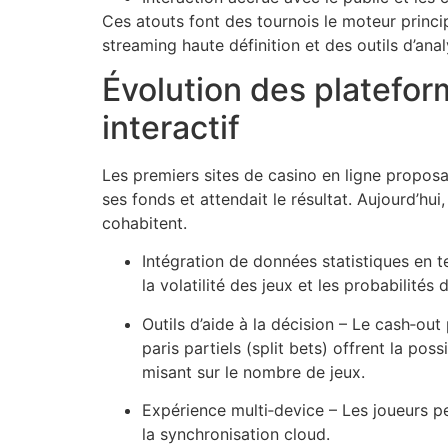
Ces atouts font des tournois le moteur princi
streaming haute définition et des outils d’ana
Évolution des platefor
interactif
Les premiers sites de casino en ligne proposa
ses fonds et attendait le résultat. Aujourd’hui
cohabitent.
Intégration de données statistiques en t
la volatilité des jeux et les probabilité
Outils d’aide à la décision – Le cash‑out
paris partiels (split bets) offrent la po
misant sur le nombre de jeux.
Expérience multi‑device – Les joueurs p
la synchronisation cloud.