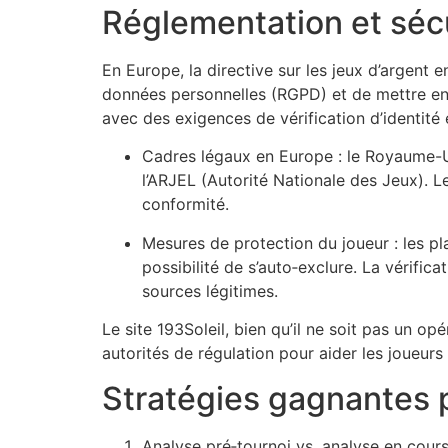
Réglementation et sécur
En Europe, la directive sur les jeux d’argent 
données personnelles (RGPD) et de mettre en
avec des exigences de vérification d’identité 
Cadres légaux en Europe : le Royaume-Un
l’ARJEL (Autorité Nationale des Jeux). 
conformité.
Mesures de protection du joueur : les p
possibilité de s’auto‑exclure. La vérific
sources légitimes.
Le site 193Soleil, bien qu’il ne soit pas un op
autorités de régulation pour aider les joueurs à
Stratégies gagnantes p
Analyse pré‑tournoi vs. analyse en cours