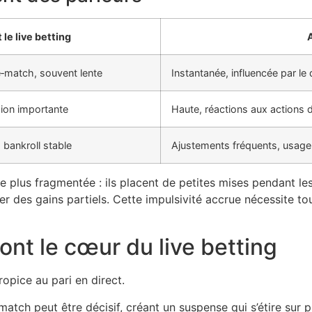
 le live betting
A
é‑match, souvent lente
Instantanée, influencée par le
xion importante
Haute, réactions aux actions
 bankroll stable
Ajustements fréquents, usage 
lus fragmentée : ils placent de petites mises pendant les 
ser des gains partiels. Cette impulsivité accrue nécessite to
ont le cœur du live betting
opice au pari en direct.
match peut être décisif, créant un suspense qui s’étire sur p