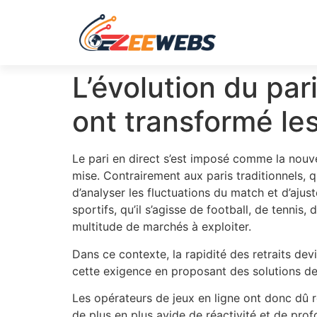
L’évolution du par
ont transformé les
Le pari en direct s’est imposé comme la nouv
mise. Contrairement aux paris traditionnels, q
d’analyser les fluctuations du match et d’aju
sportifs, qu’il s’agisse de football, de tennis
multitude de marchés à exploiter.
Dans ce contexte, la rapidité des retraits devi
cette exigence en proposant des solutions de
Les opérateurs de jeux en ligne ont donc dû re
de plus en plus avide de réactivité et de pro