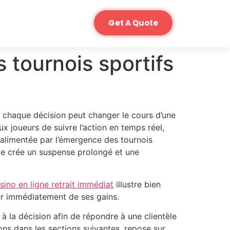
Get A Quote
s tournois sportifs
t chaque décision peut changer le cours d’une
ux joueurs de suivre l’action en temps réel,
t alimentée par l’émergence des tournois
ecte crée un suspense prolongé et une
sino en ligne retrait immédiat
illustre bien
er immédiatement de ses gains.
 à la décision afin de répondre à une clientèle
ons dans les sections suivantes, repose sur