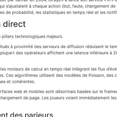
i s’ajustaient à chaque action (but, faute, changement de s
es de probabilité, les statistiques en temps réel et les notif
 direct
s piliers technologiques majeurs.
itués à proximité des serveurs de diffusion réduisent le tem
a plupart des opérateurs affichent une latence inférieure à 
es moteurs de calcul en temps réel intègrent les flux d’évén
des. Ces algorithmes utilisent des modèles de Poisson, des
ues et cohérentes.
nterfaces web et mobiles sont désormais basées sur le fram
chargement de page. Les joueurs voient immédiatement les 
nt des parieurs