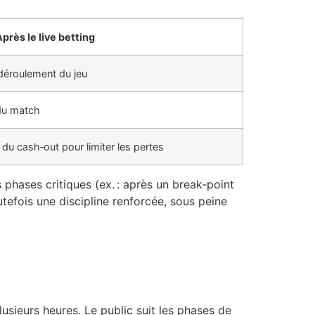
près le live betting
 déroulement du jeu
 du match
du cash‑out pour limiter les pertes
phases critiques (ex. : après un break‑point
utefois une discipline renforcée, sous peine
lusieurs heures. Le public suit les phases de