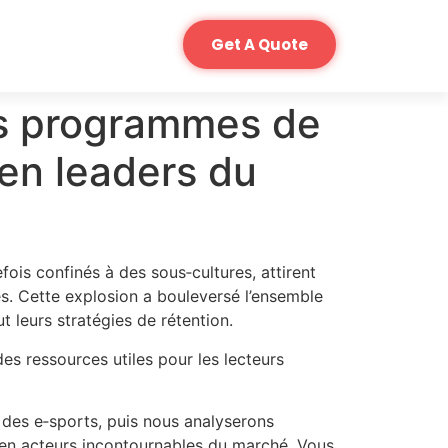
Get A Quote
les programmes de
 en leaders du
fois confinés à des sous‑cultures, attirent
es. Cette explosion a bouleversé l’ensemble
t leurs stratégies de rétention.
 ressources utiles pour les lecteurs
ce des e‑sports, puis nous analyserons
e en acteurs incontournables du marché. Vous