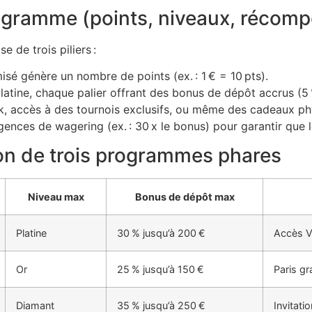
rogramme (points, niveaux, récom
de trois piliers :
sé génère un nombre de points (ex. : 1 € = 10 pts).
Platine, chaque palier offrant des bonus de dépôt accrus (5
ack, accès à des tournois exclusifs, ou même des cadeaux p
nces de wagering (ex. : 30 x le bonus) pour garantir que le
on de trois programmes phares
Niveau max
Bonus de dépôt max
Platine
30 % jusqu’à 200 €
Accès V
Or
25 % jusqu’à 150 €
Paris g
Diamant
35 % jusqu’à 250 €
Invitat