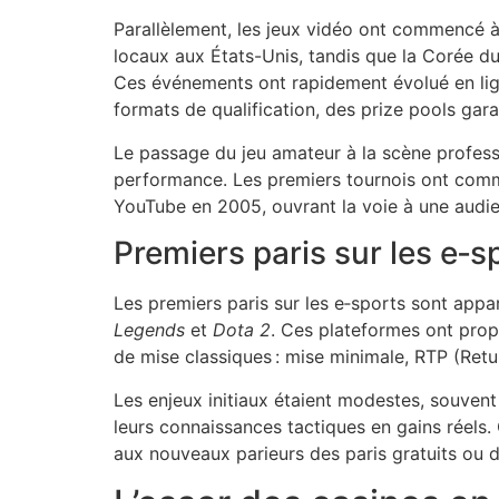
Parallèlement, les jeux vidéo ont commencé à 
locaux aux États-Unis, tandis que la Corée 
Ces événements ont rapidement évolué en ligu
formats de qualification, des prize pools gar
Le passage du jeu amateur à la scène professi
performance. Les premiers tournois ont comm
YouTube en 2005, ouvrant la voie à une audie
Premiers paris sur les e‑s
Les premiers paris sur les e‑sports sont app
Legends
et
Dota 2
. Ces plateformes ont pro
de mise classiques : mise minimale, RTP (Retur
Les enjeux initiaux étaient modestes, souvent
leurs connaissances tactiques en gains réels.
aux nouveaux parieurs des paris gratuits ou