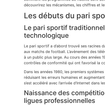
découvrirez les mécanismes, les chiffres et l
Les débuts du pari spo
Le pari sportif traditionn
technologique
Le pari sportif a d’abord trouvé ses racines 
aux matchs de football. L’avènement des télé
à un public plus large. Au cours des années 1
contrôles de conformité qui ont favorisé la c
Dans les années 1980, les premiers systèmes i
réduisant les erreurs humaines et augmentant 
s’est accéléré avec l’arrivée d’Internet dans l
Naissance des compétitio
ligues professionnelles