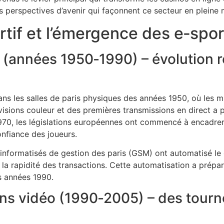
es perspectives d’avenir qui façonnent ce secteur en pleine 
rtif et l’émergence des e‑spor
el (années 1950‑1990) – évolution 
dans les salles de paris physiques des années 1950, où les m
visions couleur et des premières transmissions en direct a
970, les législations européennes ont commencé à encadrer l
onfiance des joueurs.
nformatisés de gestion des paris (GSM) ont automatisé le c
la rapidité des transactions. Cette automatisation a prépar
es années 1990.
ns vidéo (1990‑2005) – des tourn