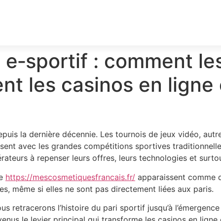
ri e‑sportif : comment 
ent les casinos en ligne
puis la dernière décennie. Les tournois de jeux vidéo, autre
isent avec les grandes compétitions sportives traditionnell
érateurs à repenser leurs offres, leurs technologies et surtou
me
https://mescosmetiquesfrancais.fr/
apparaissent comme des
es, même si elles ne sont pas directement liées aux paris.
nous retracerons l’histoire du pari sportif jusqu’à l’émergen
nus le levier principal qui transforme les casinos en lign