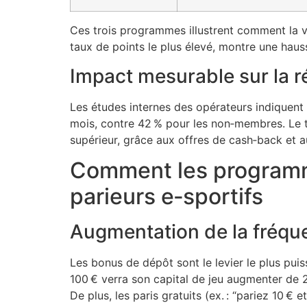
Ces trois programmes illustrent comment la va
taux de points le plus élevé, montre une hau
Impact mesurable sur la ré
Les études internes des opérateurs indiquent 
mois, contre 42 % pour les non‑membres. Le t
supérieur, grâce aux offres de cash‑back et a
Comment les programm
parieurs e‑sportifs
Augmentation de la fréque
Les bonus de dépôt sont le levier le plus pui
100 € verra son capital de jeu augmenter de 2
De plus, les paris gratuits (ex. : “pariez 10 €