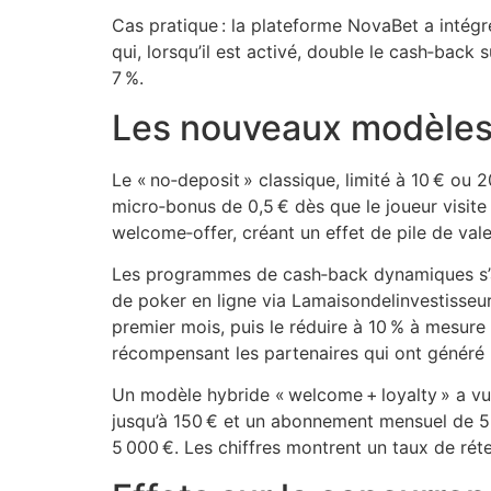
Cas pratique : la plateforme NovaBet a intég
qui, lorsqu’il est activé, double le cash‑bac
7 %.
Les nouveaux modèles
Le « no‑deposit » classique, limité à 10 € ou 
micro‑bonus de 0,5 € dès que le joueur visit
welcome‑offer, créant un effet de pile de val
Les programmes de cash‑back dynamiques s’app
de poker en ligne via Lamaisondelinvestisseur
premier mois, puis le réduire à 10 % à mesure
récompensant les partenaires qui ont généré l
Un modèle hybride « welcome + loyalty » a vu
jusqu’à 150 € et un abonnement mensuel de 5 
5 000 €. Les chiffres montrent un taux de réte