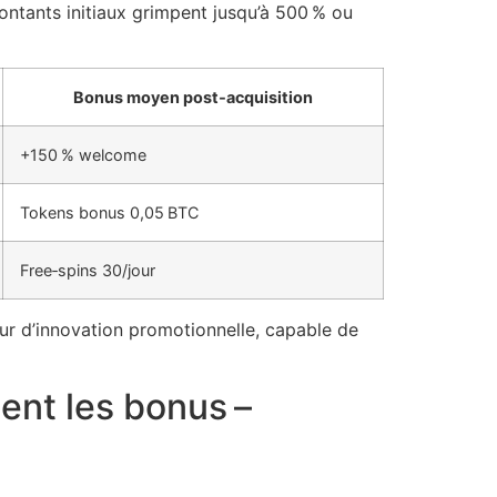
montants initiaux grimpent jusqu’à 500 % ou
Bonus moyen post‑acquisition
+150 % welcome
Tokens bonus 0,05 BTC
Free‑spins 30/jour
teur d’innovation promotionnelle, capable de
ent les bonus –