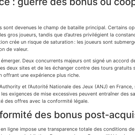
nce : guerre des bonus ou coop
us sont devenues le champ de bataille principal. Certains 
 les gros joueurs, tandis que d’autres privilégient la con
ion crée un risque de saturation : les joueurs sont submer
on de valeur.
émerger. Deux concurrents majeurs ont signé un accord 
 les deux sites et de les échanger contre des tours gratuits
n offrant une expérience plus riche.
thority et l’Autorité Nationale des Jeux (ANJ) en France, su
les exigences de mise excessives peuvent entraîner des san
té des offres avec la conformité légale.
ormité des bonus post‑acquis
eu en ligne impose une transparence totale des conditions de