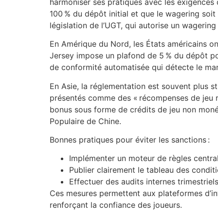
harmoniser ses pratiques avec les exigences 
100 % du dépôt initial et que le wagering soit
législation de l’UGT, qui autorise un wagerin
En Amérique du Nord, les États américains on
Jersey impose un plafond de 5 % du dépôt pour
de conformité automatisée qui détecte le marc
En Asie, la réglementation est souvent plus st
présentés comme des « récompenses de jeu re
bonus sous forme de crédits de jeu non moné
Populaire de Chine.
Bonnes pratiques pour éviter les sanctions :
Implémenter un moteur de règles centrali
Publier clairement le tableau des condit
Effectuer des audits internes trimestrie
Ces mesures permettent aux plateformes d’inté
renforçant la confiance des joueurs.