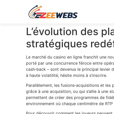
L’évolution des pl
stratégiques redé
Le marché du casino en ligne franchit une nou
porté par une concurrence féroce entre opérat
cash‑back – sont devenus le principal levier d
à haute volatilité, hésite moins à s’inscrire.
Parallèlement, les fusions‑acquisitions et les
grâce à une acquisition, ou qui s’allie à une 
permettent de créer des programmes de fidélit
environnement où chaque centimètre de RTP
Pour découvrir comment les joueurs peuvent 