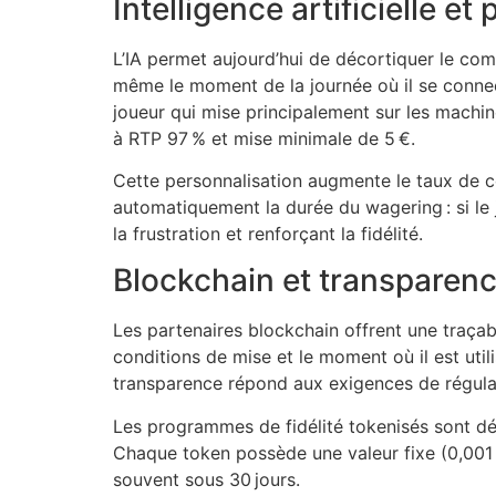
Intelligence artificielle et
L’IA permet aujourd’hui de décortiquer le comp
même le moment de la journée où il se conne
joueur qui mise principalement sur les machin
à RTP 97 % et mise minimale de 5 €.
Cette personnalisation augmente le taux de co
automatiquement la durée du wagering : si le 
la frustration et renforçant la fidélité.
Blockchain et transparen
Les partenaires blockchain offrent une traçab
conditions de mise et le moment où il est utili
transparence répond aux exigences de régula
Les programmes de fidélité tokenisés sont dé
Chaque token possède une valeur fixe (0,001 
souvent sous 30 jours.