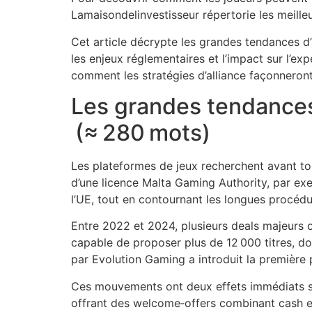
Lamaisondelinvestisseur répertorie les meille
Cet article décrypte les grandes tendances d’
les enjeux réglementaires et l’impact sur l’e
comment les stratégies d’alliance façonneront
Les grandes tendances 
(≈ 280 mots)
Les plateformes de jeux recherchent avant to
d’une licence Malta Gaming Authority, par e
l’UE, tout en contournant les longues procédu
Entre 2022 et 2024, plusieurs deals majeurs 
capable de proposer plus de 12 000 titres, do
par Evolution Gaming a introduit la première 
Ces mouvements ont deux effets immédiats sur
offrant des welcome‑offers combinant cash et f