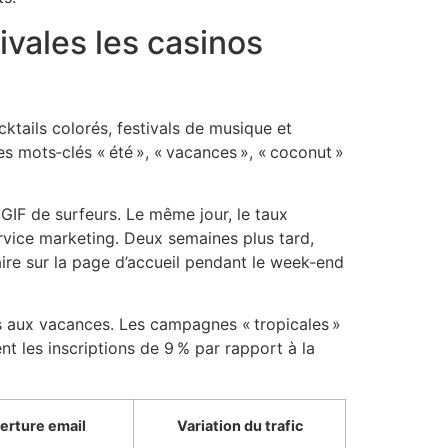
vales les casinos
ktails colorés, festivals de musique et
s mots‑clés « été », « vacances », « coconut »
IF de surfeurs. Le même jour, le taux
ervice marketing. Deux semaines plus tard,
ire sur la page d’accueil pendant le week‑end
es aux vacances. Les campagnes « tropicales »
t les inscriptions de 9 % par rapport à la
erture email
Variation du trafic