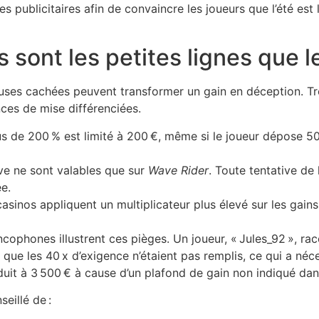
s publicitaires afin de convaincre les joueurs que l’été es
s sont les petites lignes que l
lauses cachées peuvent transformer un gain en déception. Tro
nces de mise différenciées.
s de 200 % est limité à 200 €, même si le joueur dépose 50
ve ne sont valables que sur
Wave Rider
. Toute tentative de 
e.
casinos appliquent un multiplicateur plus élevé sur les gai
ncophones illustrent ces pièges. Un joueur, « Jules_92 », r
t que les 40 x d’exigence n’étaient pas remplis, ce qui a né
éduit à 3 500 € à cause d’un plafond de gain non indiqué dan
eillé de :