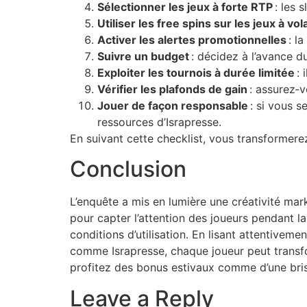
Sélectionner les jeux à forte RTP
: les 
Utiliser les free spins sur les jeux à vo
Activer les alertes promotionnelles
: la
Suivre un budget
: décidez à l’avance d
Exploiter les tournois à durée limitée
: 
Vérifier les plafonds de gain
: assurez‑v
Jouer de façon responsable
: si vous s
ressources d’Israpresse.
En suivant cette checklist, vous transformere
Conclusion
L’enquête a mis en lumière une créativité mar
pour capter l’attention des joueurs pendant la
conditions d’utilisation. En lisant attentivem
comme Israpresse, chaque joueur peut transfor
profitez des bonus estivaux comme d’une brise
Leave a Reply