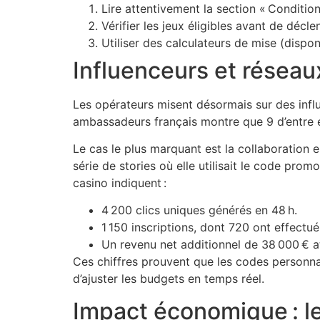
Lire attentivement la section « Conditions
Vérifier les jeux éligibles avant de décle
Utiliser des calculateurs de mise (dispon
Influenceurs et réseau
Les opérateurs misent désormais sur des infl
ambassadeurs français montre que 9 d’entre e
Le cas le plus marquant est la collaboration 
série de stories où elle utilisait le code prom
casino indiquent :
4 200 clics uniques générés en 48 h.
1 150 inscriptions, dont 720 ont effectu
Un revenu net additionnel de 38 000 € 
Ces chiffres prouvent que les codes personnali
d’ajuster les budgets en temps réel.
Impact économique : le