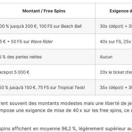
Montant / Free Spins
Exigence 
00 % jusqu’à 200 €, 100 FS sur
Beach Ball
30x (dépot) + 3
5 € + 50 FS sur
Wave Rider
40x sur FS, 25x
5 % des pertes nettes
Aucun
ackpot 5 000 €
20x le ticket d’e
50 % jusqu’à 150 €, 75 FS sur
Tropical Twist
35x (dépot) + 3
ffrent souvent des montants modestes mais une liberté de 
mpose une exigence de mise de 40 x sur les free spins, ce 
spins affichent en moyenne 96,2 %, légèrement supérieur aux