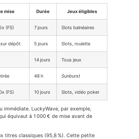
de mise
Durée
Jeux éligibles
5x (FS)
7 jours
Slots balnéaires
 sur dépôt
5 jours
Slots, roulette
14 jours
Tous jeux
ntrée
48 h
Sunburst
0x (FS)
10 jours
Slots, vidéo poker
jeu immédiate. LuckyWave, par exemple,
qui équivaut à 1 000 € de mise avant de
 titres classiques (95,8 %). Cette petite