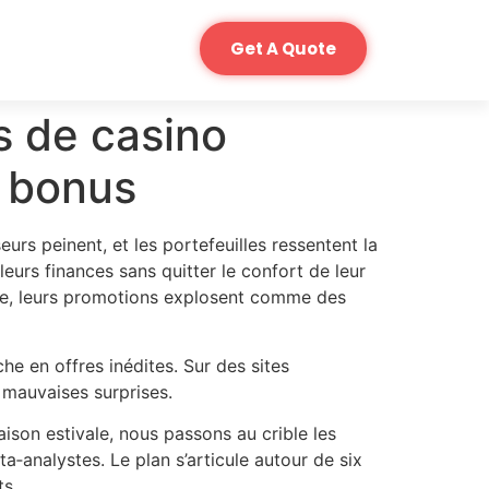
Get A Quote
es de casino
e bonus
eurs peinent, et les portefeuilles ressentent la
leurs finances sans quitter le confort de leur
mpe, leurs promotions explosent comme des
che en offres inédites. Sur des sites
 mauvaises surprises.
ison estivale, nous passons au crible les
a‑analystes. Le plan s’articule autour de six
ts.