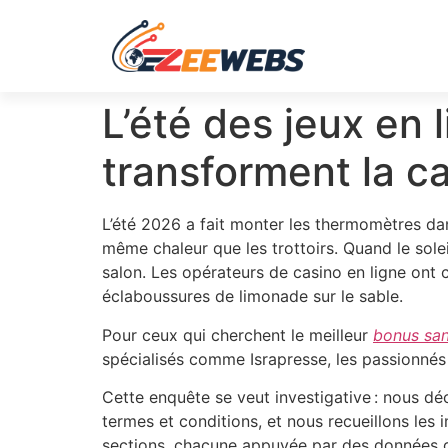
L’été des jeux en 
transforment la c
L’été 2026 a fait monter les thermomètres dans 
même chaleur que les trottoirs. Quand le soleil
salon. Les opérateurs de casino en ligne ont
éclaboussures de limonade sur le sable.
Pour ceux qui cherchent le meilleur
bonus sa
spécialisés comme Israpresse, les passionnés
Cette enquête se veut investigative : nous dé
termes et conditions, et nous recueillons les 
sections, chacune appuyée par des données de