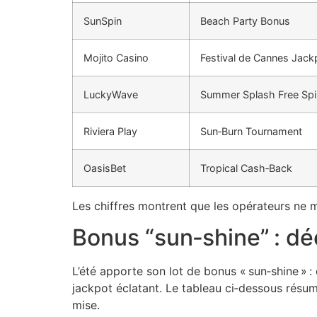
SunSpin
Beach Party Bonus
Mojito Casino
Festival de Cannes Jack
LuckyWave
Summer Splash Free Spi
Riviera Play
Sun‑Burn Tournament
OasisBet
Tropical Cash‑Back
Les chiffres montrent que les opérateurs ne 
Bonus “sun‑shine” : dé
L’été apporte son lot de bonus « sun‑shine » 
jackpot éclatant. Le tableau ci‑dessous résum
mise.