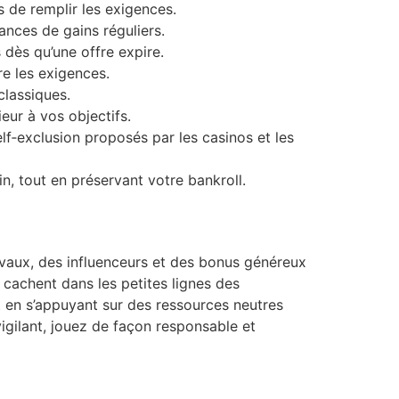
 de remplir les exigences.
ances de gains réguliers.
 dès qu’une offre expire.
re les exigences.
classiques.
ieur à vos objectifs.
elf‑exclusion proposés par les casinos et les
n, tout en préservant votre bankroll.
tivaux, des influenceurs et des bonus généreux
e cachent dans les petites lignes des
et en s’appuyant sur des ressources neutres
igilant, jouez de façon responsable et