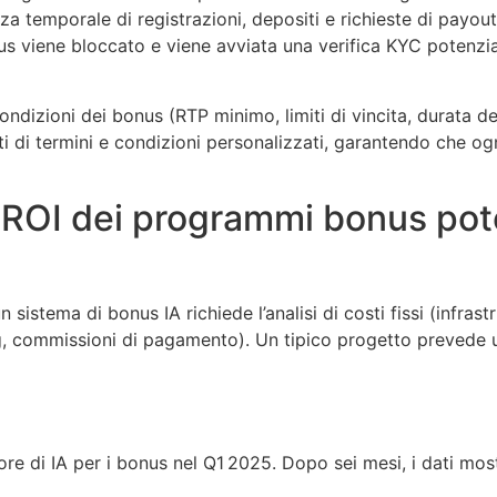
 temporale di registrazioni, depositi e richieste di payout,
nus viene bloccato e viene avviata una verifica KYC potenz
 condizioni dei bonus (RTP minimo, limiti di vincita, durata
i termini e condizioni personalizzati, garantendo che ogni 
ROI dei programmi bonus poten
un sistema di bonus IA richiede l’analisi di costi fissi (infras
ng, commissioni di pagamento). Un tipico progetto prevede u
 di IA per i bonus nel Q1 2025. Dopo sei mesi, i dati mos