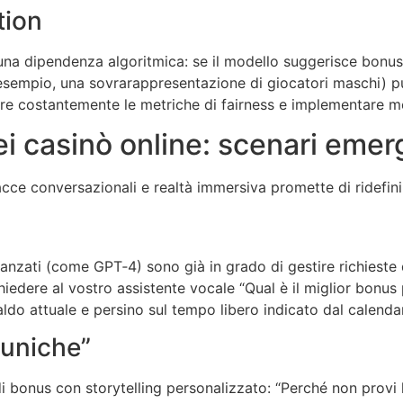
tion
a dipendenza algoritmica: se il modello suggerisce bonus t
ad esempio, una sovrarappresentazione di giocatori maschi) p
re costantemente le metriche di fairness e implementare m
nei casinò online: scenari eme
facce conversazionali e realtà immersiva promette di ridefin
avanzati (come GPT‑4) sono già in grado di gestire richieste 
iedere al vostro assistente vocale “Qual è il miglior bonus
aldo attuale e persino sul tempo libero indicato dal calendar
“uniche”
i bonus con storytelling personalizzato: “Perché non provi 