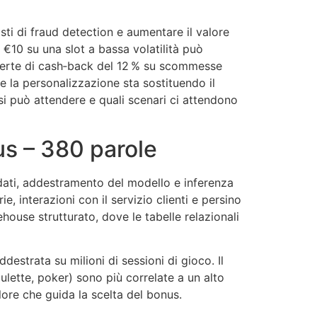
osti di fraud detection e aumentare il valore
 €10 su una slot a bassa volatilità può
offerte di cash‑back del 12 % su scommesse
 la personalizzazione sta sostituendo il
 si può attendere e quali scenari ci attendono
us – 380 parole
a dati, addestramento del modello e inferenza
, interazioni con il servizio clienti e persino
house strutturato, dove le tabelle relazionali
destrata su milioni di sessioni di gioco. Il
lette, poker) sono più correlate a un alto
ore che guida la scelta del bonus.