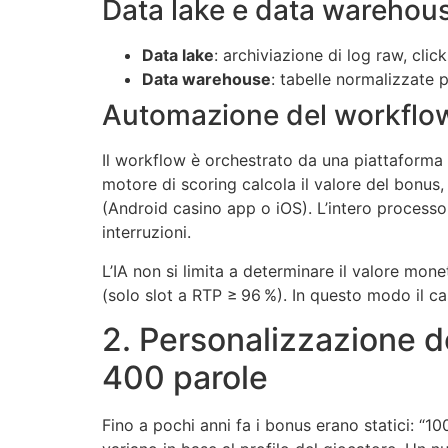
Data lake e data warehou
Data lake
: archiviazione di log raw, click
Data warehouse
: tabelle normalizzate p
Automazione del workflo
Il workflow è orchestrato da una piattaforma 
motore di scoring calcola il valore del bonus, 
(Android casino app o iOS). L’intero processo
interruzioni.
L’IA non si limita a determinare il valore mon
(solo slot a RTP ≥ 96 %). In questo modo il ca
2. Personalizzazione de
400 parole
Fino a pochi anni fa i bonus erano statici: “1