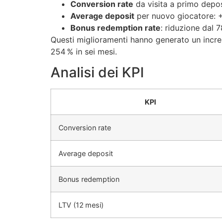
Conversion rate
da visita a primo depos
Average deposit
per nuovo giocatore: +
Bonus redemption rate
: riduzione dal 7
Questi miglioramenti hanno generato un increm
254 % in sei mesi.
Analisi dei KPI
KPI
Conversion rate
Average deposit
Bonus redemption
LTV (12 mesi)