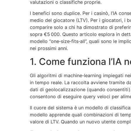
valutazioni o classifiche proprie.
I benefici sono duplice. Per i casinò, l’IA con
medio del giocatore (LTV). Per i giocatori, i 
comparire solo a chi ha dimostrato di preferi
sopra €5 000. Questo articolo esplora in dett
modello “one‑size‑fits‑all”, quali sono le imp
nei prossimi anni.
1. Come funziona l’IA n
Gli algoritmi di machine‑learning impiegati ne
in tempo reale. La raccolta avviene tramite dat
dati di geolocalizzazione (quando consentiti).
consentono di eseguire query veloci per alimen
Il cuore del sistema è un modello di classifica
modello apprende quali combinazioni di tempo 
valore di LTV. Quando un nuovo utente complet