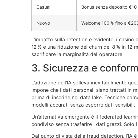
Casual
Bonus senza deposito €10
Nuovo
Welcome 100 % fino a €200
L’impatto sulla retention è evidente: i casi
12 % e una riduzione del churn del 8 % in 12 m
sacrificare la marginalità dell’operatore.
3. Sicurezza e conformi
L’adozione dell’IA solleva inevitabilmente que
impone che i dati personali siano trattati in m
prima di inserirle nei data lake. Tecniche com
modelli accurati senza esporre dati sensibili.
Un’alternativa emergente è il federated learni
condiviso senza trasferire i dati grezzi. Solo
Dal punto di vista della fraud detection, l’IA 