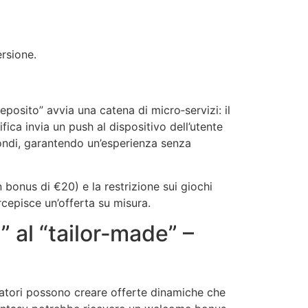
ersione.
posito” avvia una catena di micro‑servizi: il
fica invia un push al dispositivo dell’utente
condi, garantendo un’esperienza senza
 bonus di €20) e la restrizione sui giochi
rcepisce un’offerta su misura.
” al “tailor‑made” –
peratori possono creare offerte dinamiche che