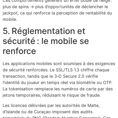
Ces comportements génèrent un effet boule de neige :
plus de spins → plus d’opportunités de déclencher le
jackpot, ce qui renforce la perception de rentabilité du
mobile.
5. Réglementation et
sécurité : le mobile se
renforce
Les applications mobiles sont soumises à des exigences
de sécurité renforcées. Le SSL/TLS 1.3 chiffre chaque
transaction, tandis que le 3‑D Secure 2.0 vérifie
l’identité du joueur en temps réel via biométrie ou OTP.
La tokenisation remplace les numéros de carte par des
jetons temporaires, réduisant le risque de fraude.
Les licences délivrées par les autorités de Malte,
d’Islande ou de Curaçao imposent des audits
trimestriels du RNG (Random Number Generator). Ces