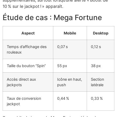
supplémentaires, surtout lorsqu’une alerte « Boost de
10 % sur le jackpot ! » apparaît.
Étude de cas : Mega Fortune
Aspect
Mobile
Desktop
Temps d’affichage des
0,07 s
0,12 s
rouleaux
Taille du bouton “Spin”
55 px
38 px
Accès direct aux
Icône en haut,
Section
jackpots
push
latérale
Taux de conversion
0,44 %
0,33 %
jackpot