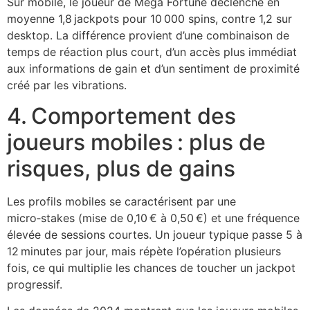
Sur mobile, le joueur de Mega Fortune déclenche en
moyenne 1,8 jackpots pour 10 000 spins, contre 1,2 sur
desktop. La différence provient d’une combinaison de
temps de réaction plus court, d’un accès plus immédiat
aux informations de gain et d’un sentiment de proximité
créé par les vibrations.
4. Comportement des
joueurs mobiles : plus de
risques, plus de gains
Les profils mobiles se caractérisent par une
micro‑stakes (mise de 0,10 € à 0,50 €) et une fréquence
élevée de sessions courtes. Un joueur typique passe 5 à
12 minutes par jour, mais répète l’opération plusieurs
fois, ce qui multiplie les chances de toucher un jackpot
progressif.