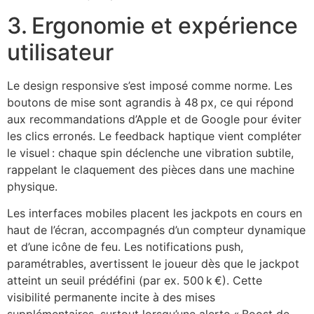
3. Ergonomie et expérience
utilisateur
Le design responsive s’est imposé comme norme. Les
boutons de mise sont agrandis à 48 px, ce qui répond
aux recommandations d’Apple et de Google pour éviter
les clics erronés. Le feedback haptique vient compléter
le visuel : chaque spin déclenche une vibration subtile,
rappelant le claquement des pièces dans une machine
physique.
Les interfaces mobiles placent les jackpots en cours en
haut de l’écran, accompagnés d’un compteur dynamique
et d’une icône de feu. Les notifications push,
paramétrables, avertissent le joueur dès que le jackpot
atteint un seuil prédéfini (par ex. 500 k €). Cette
visibilité permanente incite à des mises