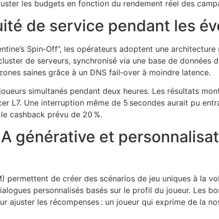
juster les budgets en fonction du rendement réel des camp
nuité de service pendant les 
lentine’s Spin‑Off”, les opérateurs adoptent une architectu
uster de serveurs, synchronisé via une base de données di
 zones saines grâce à un DNS fail‑over à moindre latence.
 joueurs simultanés pendant deux heures. Les résultats mont
er L7. Une interruption même de 5 secondes aurait pu entra
 le cashback prévu de 20 %.
 IA générative et personnalisa
) permettent de créer des scénarios de jeu uniques à la vol
alogues personnalisés basés sur le profil du joueur. Les bon
r ajuster les récompenses : un joueur qui exprime de la nos