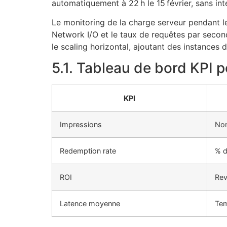
automatiquement à 22 h le 15 février, sans in
Le monitoring de la charge serveur pendant les
Network I/O et le taux de requêtes par secon
le scaling horizontal, ajoutant des instances d
5.1. Tableau de bord KPI 
KPI
Impressions
Nom
Redemption rate
% d
ROI
Rev
Latence moyenne
Tem