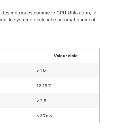
se des métriques comme le CPU Utilization, le
ation, le système déclenche automatiquement
Valeur cible
> 1 M
12‑15 %
> 2,5
< 30 ms