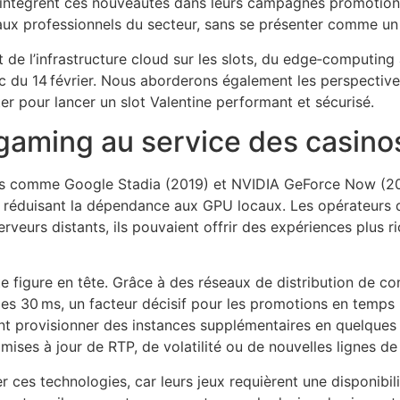
 intègrent ces nouveautés dans leurs campagnes promotion
 aux professionnels du secteur, sans se présenter comme un
ct de l’infrastructure cloud sur les slots, du edge‑comput
ic du 14 février. Nous aborderons également les perspectives o
er pour lancer un slot Valentine performant et sécurisé.
 gaming au service des casino
ves comme Google Stadia (2019) et NVIDIA GeForce Now (20
e, réduisant la dépendance aux GPU locaux. Les opérateurs 
serveurs distants, ils pouvaient offrir des expériences plus
te figure en tête. Grâce à des réseaux de distribution de c
s 30 ms, un facteur décisif pour les promotions en temps rée
t provisionner des instances supplémentaires en quelques m
s mises à jour de RTP, de volatilité ou de nouvelles lignes d
r ces technologies, car leurs jeux requièrent une disponibi