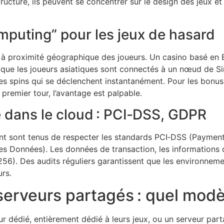
astructure, ils peuvent se concentrer sur le design des jeux 
omputing” pour les jeux de hasard
 proximité géographique des joueurs. Un casino basé en Eur
s que les joueurs asiatiques sont connectés à un nœud de S
des spins qui se déclenchent instantanément. Pour les bonus
premier tour, l’avantage est palpable.
té dans le cloud : PCI‑DSS, GDPR
ent sont tenus de respecter les standards PCI‑DSS (Payment
 Données). Les données de transaction, les informations d’i
‑256). Des audits réguliers garantissent que les environneme
urs.
serveurs partagés : quel modèl
ur dédié, entièrement dédié à leurs jeux, ou un serveur par