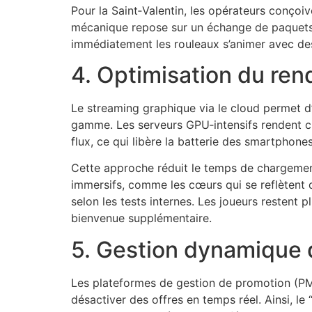
Pour la Saint‑Valentin, les opérateurs conço
mécanique repose sur un échange de paquets ult
immédiatement les rouleaux s’animer avec des
4. Optimisation du ren
Le streaming graphique via le cloud permet d’
gamme. Les serveurs GPU‑intensifs rendent ch
flux, ce qui libère la batterie des smartphones 
Cette approche réduit le temps de chargement
immersifs, comme les cœurs qui se reflètent d
selon les tests internes. Les joueurs resten
bienvenue supplémentaire.
5. Gestion dynamique d
Les plateformes de gestion de promotion (PMF
désactiver des offres en temps réel. Ainsi, le 