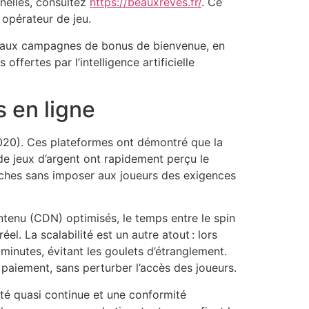
nelles, consultez
https://beauxreves.fr/
. Ce
 opérateur de jeu.
ing aux campagnes de bonus de bienvenue, en
ffertes par l’intelligence artificielle
s en ligne
20). Ces plateformes ont démontré que la
de jeux d’argent ont rapidement perçu le
 riches sans imposer aux joueurs des exigences
ontenu (CDN) optimisés, le temps entre le spin
l. La scalabilité est un autre atout : lors
inutes, évitant les goulets d’étranglement.
e paiement, sans perturber l’accès des joueurs.
lité quasi continue et une conformité