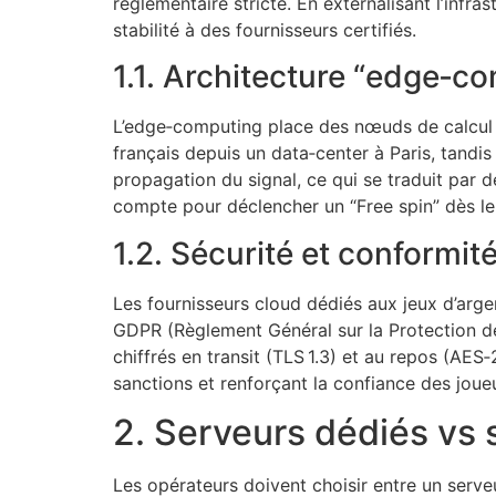
réglementaire stricte. En externalisant l’infr
stabilité à des fournisseurs certifiés.
1.1. Architecture “edge‑c
L’edge‑computing place des nœuds de calcul à
français depuis un data‑center à Paris, tandi
propagation du signal, ce qui se traduit par 
compte pour déclencher un “Free spin” dès le 
1.2. Sécurité et conformi
Les fournisseurs cloud dédiés aux jeux d’arg
GDPR (Règlement Général sur la Protection des
chiffrés en transit (TLS 1.3) et au repos (AES
sanctions et renforçant la confiance des joue
2. Serveurs dédiés vs 
Les opérateurs doivent choisir entre un serve