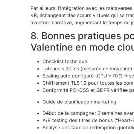
Par ailleurs, l’intégration avec les métavers
VR, échangeant des cœurs virtuels qui se tra
aventure narrative, augmentant le temps de j
8. Bonnes pratiques po
Valentine en mode clo
Checklist technique
Latence < 30 ms (mesurée en moyenne)
Scaling auto configuré (CPU ≥ 70 % → sc
Chiffrement TLS 1.3 pour toutes les co
Conformité PCI‑DSS et GDPR vérifiée pa
Guide de planification marketing
Début de la campagne : 3 semaines avant
A/B testing des titres de bonus (“Heart‑
Analyse des taux de redemption quotidi