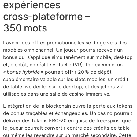
expériences
cross‑plateforme –
350 mots
L’avenir des offres promotionnelles se dirige vers des
modèles omnichannel. Un joueur pourra recevoir un
bonus qui s’applique simultanément sur mobile, desktop
et, bientôt, en réalité virtuelle (VR). Par exemple, un
« bonus hybride »
pourrait offrir 20 % de dépôt
supplémentaire valable sur les slots mobiles, un crédit
de table live dealer sur le desktop, et des jetons VR
utilisables dans une salle de casino immersive.
L’intégration de la blockchain ouvre la porte aux tokens
de bonus traçables et échangeables. Un casino pourrait
délivrer des tokens ERC‑20 en guise de free‑spins, que
le joueur pourrait convertir contre des crédits de table
ou même les revendre sur un marché secondaire. Cette