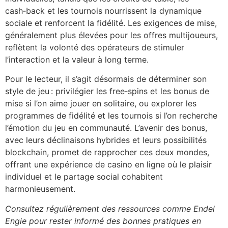
cash‑back et les tournois nourrissent la dynamique
sociale et renforcent la fidélité. Les exigences de mise,
généralement plus élevées pour les offres multijoueurs,
reflètent la volonté des opérateurs de stimuler
l’interaction et la valeur à long terme.
Pour le lecteur, il s’agit désormais de déterminer son
style de jeu : privilégier les free‑spins et les bonus de
mise si l’on aime jouer en solitaire, ou explorer les
programmes de fidélité et les tournois si l’on recherche
l’émotion du jeu en communauté. L’avenir des bonus,
avec leurs déclinaisons hybrides et leurs possibilités
blockchain, promet de rapprocher ces deux mondes,
offrant une expérience de casino en ligne où le plaisir
individuel et le partage social cohabitent
harmonieusement.
Consultez régulièrement des ressources comme Endel
Engie pour rester informé des bonnes pratiques en