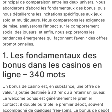
principal de comparaison entre les deux univers. Nous
aborderons d’abord les fondamentaux des bonus, puis
nous détaillerons les incitations spécifiques aux jeux
solo et multijoueurs. Nous comparerons les exigences
de mise, analyserons l’impact sur le comportement
social des joueurs, et enfin, nous explorerons les
tendances émergentes qui façonnent l’avenir des offres
promotionnelles.
1. Les fondamentaux des
bonus dans les casinos en
ligne – 340 mots
Un bonus de casino est, en substance, une offre de
valeur ajoutée destinée à attirer ou à retenir un joueur.
Le welcome bonus est généralement le premier
contact : il double ou triple le premier dépôt, souvent
accompagné de quelques free‑spins. Le bonus de dépôt