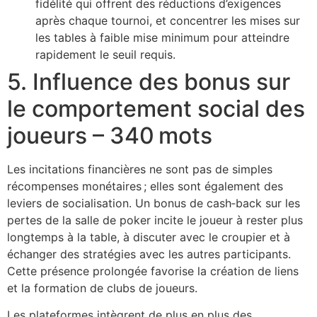
fidélité qui offrent des réductions d’exigences
après chaque tournoi, et concentrer les mises sur
les tables à faible mise minimum pour atteindre
rapidement le seuil requis.
5. Influence des bonus sur
le comportement social des
joueurs – 340 mots
Les incitations financières ne sont pas de simples
récompenses monétaires ; elles sont également des
leviers de socialisation. Un bonus de cash‑back sur les
pertes de la salle de poker incite le joueur à rester plus
longtemps à la table, à discuter avec le croupier et à
échanger des stratégies avec les autres participants.
Cette présence prolongée favorise la création de liens
et la formation de clubs de joueurs.
Les plateformes intègrent de plus en plus des