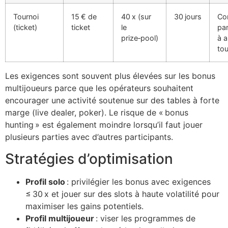
Tournoi
15 € de
40 x (sur
30 jours
Con
(ticket)
ticket
le
par
prize‑pool)
à 
tou
Les exigences sont souvent plus élevées sur les bonus
multijoueurs parce que les opérateurs souhaitent
encourager une activité soutenue sur des tables à forte
marge (live dealer, poker). Le risque de « bonus
hunting » est également moindre lorsqu’il faut jouer
plusieurs parties avec d’autres participants.
Stratégies d’optimisation
Profil solo
: privilégier les bonus avec exigences
≤ 30 x et jouer sur des slots à haute volatilité pour
maximiser les gains potentiels.
Profil multijoueur
: viser les programmes de