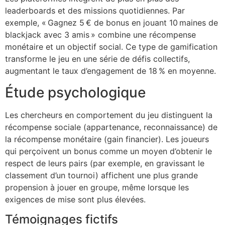
leaderboards et des missions quotidiennes. Par
exemple, « Gagnez 5 € de bonus en jouant 10 maines de
blackjack avec 3 amis » combine une récompense
monétaire et un objectif social. Ce type de gamification
transforme le jeu en une série de défis collectifs,
augmentant le taux d’engagement de 18 % en moyenne.
Étude psychologique
Les chercheurs en comportement du jeu distinguent la
récompense sociale (appartenance, reconnaissance) de
la récompense monétaire (gain financier). Les joueurs
qui perçoivent un bonus comme un moyen d’obtenir le
respect de leurs pairs (par exemple, en gravissant le
classement d’un tournoi) affichent une plus grande
propension à jouer en groupe, même lorsque les
exigences de mise sont plus élevées.
Témoignages fictifs