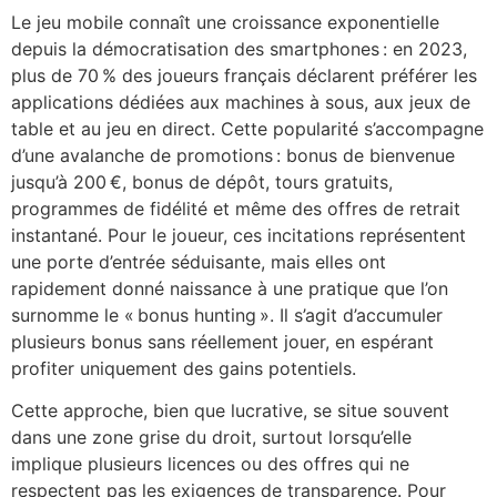
Le jeu mobile connaît une croissance exponentielle
depuis la démocratisation des smartphones : en 2023,
plus de 70 % des joueurs français déclarent préférer les
applications dédiées aux machines à sous, aux jeux de
table et au jeu en direct. Cette popularité s’accompagne
d’une avalanche de promotions : bonus de bienvenue
jusqu’à 200 €, bonus de dépôt, tours gratuits,
programmes de fidélité et même des offres de retrait
instantané. Pour le joueur, ces incitations représentent
une porte d’entrée séduisante, mais elles ont
rapidement donné naissance à une pratique que l’on
surnomme le « bonus hunting ». Il s’agit d’accumuler
plusieurs bonus sans réellement jouer, en espérant
profiter uniquement des gains potentiels.
Cette approche, bien que lucrative, se situe souvent
dans une zone grise du droit, surtout lorsqu’elle
implique plusieurs licences ou des offres qui ne
respectent pas les exigences de transparence. Pour