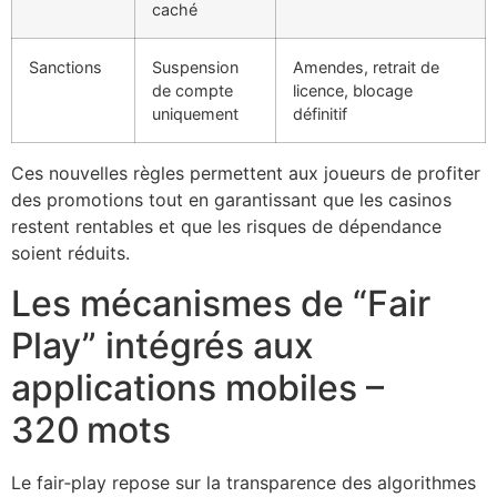
caché
Sanctions
Suspension
Amendes, retrait de
de compte
licence, blocage
uniquement
définitif
Ces nouvelles règles permettent aux joueurs de profiter
des promotions tout en garantissant que les casinos
restent rentables et que les risques de dépendance
soient réduits.
Les mécanismes de “Fair
Play” intégrés aux
applications mobiles –
320 mots
Le fair‑play repose sur la transparence des algorithmes