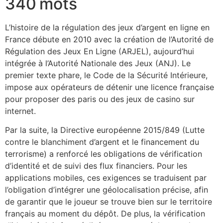
340 mots
L’histoire de la régulation des jeux d’argent en ligne en
France débute en 2010 avec la création de l’Autorité de
Régulation des Jeux En Ligne (ARJEL), aujourd’hui
intégrée à l’Autorité Nationale des Jeux (ANJ). Le
premier texte phare, le Code de la Sécurité Intérieure,
impose aux opérateurs de détenir une licence française
pour proposer des paris ou des jeux de casino sur
internet.
Par la suite, la Directive européenne 2015/849 (Lutte
contre le blanchiment d’argent et le financement du
terrorisme) a renforcé les obligations de vérification
d’identité et de suivi des flux financiers. Pour les
applications mobiles, ces exigences se traduisent par
l’obligation d’intégrer une géolocalisation précise, afin
de garantir que le joueur se trouve bien sur le territoire
français au moment du dépôt. De plus, la vérification