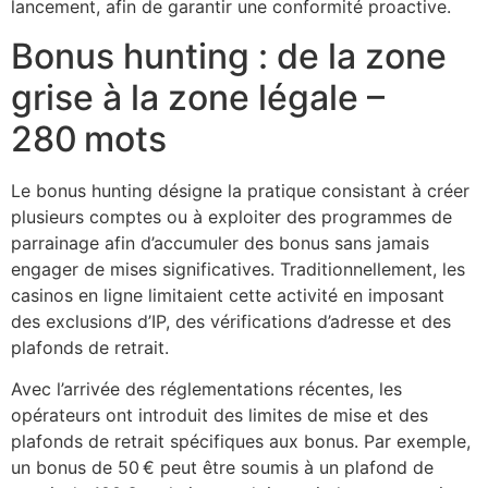
lancement, afin de garantir une conformité proactive.
Bonus hunting : de la zone
grise à la zone légale –
280 mots
Le bonus hunting désigne la pratique consistant à créer
plusieurs comptes ou à exploiter des programmes de
parrainage afin d’accumuler des bonus sans jamais
engager de mises significatives. Traditionnellement, les
casinos en ligne limitaient cette activité en imposant
des exclusions d’IP, des vérifications d’adresse et des
plafonds de retrait.
Avec l’arrivée des réglementations récentes, les
opérateurs ont introduit des limites de mise et des
plafonds de retrait spécifiques aux bonus. Par exemple,
un bonus de 50 € peut être soumis à un plafond de