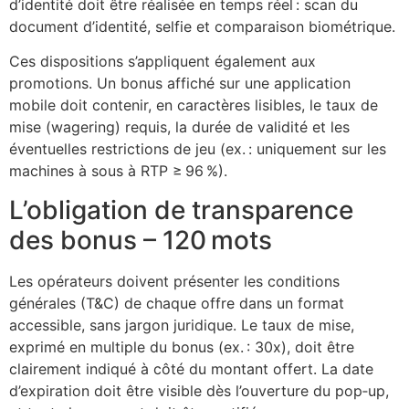
d’identité doit être réalisée en temps réel : scan du
document d’identité, selfie et comparaison biométrique.
Ces dispositions s’appliquent également aux
promotions. Un bonus affiché sur une application
mobile doit contenir, en caractères lisibles, le taux de
mise (wagering) requis, la durée de validité et les
éventuelles restrictions de jeu (ex. : uniquement sur les
machines à sous à RTP ≥ 96 %).
L’obligation de transparence
des bonus – 120 mots
Les opérateurs doivent présenter les conditions
générales (T&C) de chaque offre dans un format
accessible, sans jargon juridique. Le taux de mise,
exprimé en multiple du bonus (ex. : 30x), doit être
clairement indiqué à côté du montant offert. La date
d’expiration doit être visible dès l’ouverture du pop‑up,