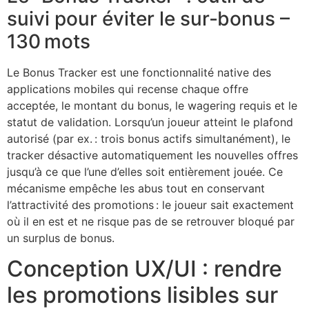
suivi pour éviter le sur‑bonus –
130 mots
Le Bonus Tracker est une fonctionnalité native des
applications mobiles qui recense chaque offre
acceptée, le montant du bonus, le wagering requis et le
statut de validation. Lorsqu’un joueur atteint le plafond
autorisé (par ex. : trois bonus actifs simultanément), le
tracker désactive automatiquement les nouvelles offres
jusqu’à ce que l’une d’elles soit entièrement jouée. Ce
mécanisme empêche les abus tout en conservant
l’attractivité des promotions : le joueur sait exactement
où il en est et ne risque pas de se retrouver bloqué par
un surplus de bonus.
Conception UX/UI : rendre
les promotions lisibles sur