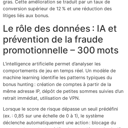
gras. Cette amélioration se traduit par un taux de
conversion supérieur de 12 % et une réduction des
litiges liés aux bonus.
Le rôle des données : IA et
prévention de la fraude
promotionnelle – 300 mots
L’intelligence artificielle permet d’analyser les
comportements de jeu en temps réel. Un modèle de
machine learning identifie les patterns typiques du
bonus hunting : création de comptes à partir de la
même adresse IP, dépôt de petites sommes suivies d’un
retrait immédiat, utilisation de VPN.
Lorsque le score de risque dépasse un seuil prédéfini
(ex. : 0,85 sur une échelle de 0 à 1), le système
déclenche automatiquement une action : blocage du