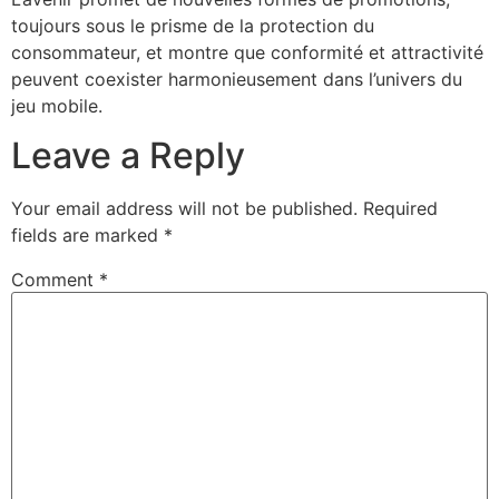
toujours sous le prisme de la protection du
consommateur, et montre que conformité et attractivité
peuvent coexister harmonieusement dans l’univers du
jeu mobile.
Leave a Reply
Your email address will not be published.
Required
fields are marked
*
Comment
*