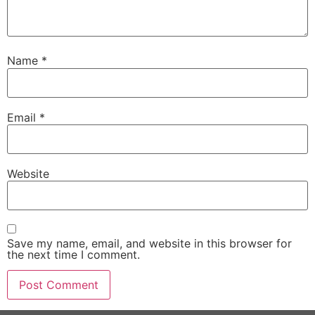
Name
*
Email
*
Website
Save my name, email, and website in this browser for
the next time I comment.