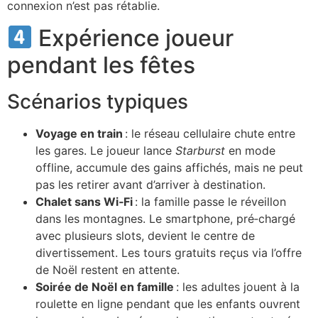
connexion n’est pas rétablie.
Expérience joueur
pendant les fêtes
Scénarios typiques
Voyage en train
: le réseau cellulaire chute entre
les gares. Le joueur lance
Starburst
en mode
offline, accumule des gains affichés, mais ne peut
pas les retirer avant d’arriver à destination.
Chalet sans Wi‑Fi
: la famille passe le réveillon
dans les montagnes. Le smartphone, pré‑chargé
avec plusieurs slots, devient le centre de
divertissement. Les tours gratuits reçus via l’offre
de Noël restent en attente.
Soirée de Noël en famille
: les adultes jouent à la
roulette en ligne pendant que les enfants ouvrent