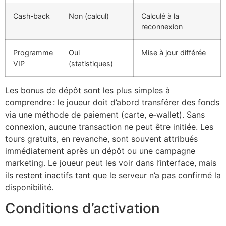
Cash‑back
Non (calcul)
Calculé à la
reconnexion
Programme
Oui
Mise à jour différée
VIP
(statistiques)
Les bonus de dépôt sont les plus simples à
comprendre : le joueur doit d’abord transférer des fonds
via une méthode de paiement (carte, e‑wallet). Sans
connexion, aucune transaction ne peut être initiée. Les
tours gratuits, en revanche, sont souvent attribués
immédiatement après un dépôt ou une campagne
marketing. Le joueur peut les voir dans l’interface, mais
ils restent inactifs tant que le serveur n’a pas confirmé la
disponibilité.
Conditions d’activation