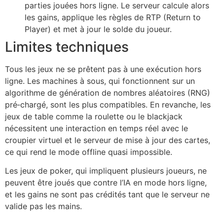
parties jouées hors ligne. Le serveur calcule alors
les gains, applique les règles de RTP (Return to
Player) et met à jour le solde du joueur.
Limites techniques
Tous les jeux ne se prêtent pas à une exécution hors
ligne. Les machines à sous, qui fonctionnent sur un
algorithme de génération de nombres aléatoires (RNG)
pré‑chargé, sont les plus compatibles. En revanche, les
jeux de table comme la roulette ou le blackjack
nécessitent une interaction en temps réel avec le
croupier virtuel et le serveur de mise à jour des cartes,
ce qui rend le mode offline quasi impossible.
Les jeux de poker, qui impliquent plusieurs joueurs, ne
peuvent être joués que contre l’IA en mode hors ligne,
et les gains ne sont pas crédités tant que le serveur ne
valide pas les mains.