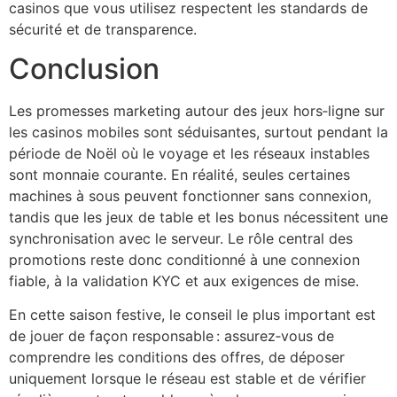
casinos que vous utilisez respectent les standards de
sécurité et de transparence.
Conclusion
Les promesses marketing autour des jeux hors‑ligne sur
les casinos mobiles sont séduisantes, surtout pendant la
période de Noël où le voyage et les réseaux instables
sont monnaie courante. En réalité, seules certaines
machines à sous peuvent fonctionner sans connexion,
tandis que les jeux de table et les bonus nécessitent une
synchronisation avec le serveur. Le rôle central des
promotions reste donc conditionné à une connexion
fiable, à la validation KYC et aux exigences de mise.
En cette saison festive, le conseil le plus important est
de jouer de façon responsable : assurez‑vous de
comprendre les conditions des offres, de déposer
uniquement lorsque le réseau est stable et de vérifier