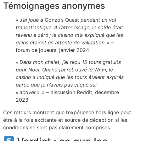
Témoignages anonymes
« J’ai joué à
Gonzo’s Quest
pendant un vol
transatlantique. À l’atterrissage, le solde était
revenu à zéro ; le casino m’a expliqué que les
gains étaient en attente de validation. »
–
forum de joueurs, janvier 2024
« Dans mon chalet, j’ai reçu 15 tours gratuits
pour Noël. Quand j’ai retrouvé le Wi‑Fi, le
casino a indiqué que les tours étaient expirés
parce que je n’avais pas cliqué sur
« activer ». »
– discussion Reddit, décembre
2023
Ces retours montrent que l’expérience hors ligne peut
être à la fois excitante et source de déception si les
conditions ne sont pas clairement comprises.