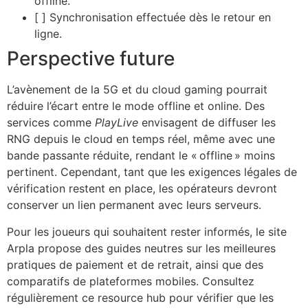
offline.
[ ] Synchronisation effectuée dès le retour en
ligne.
Perspective future
L’avènement de la 5G et du cloud gaming pourrait
réduire l’écart entre le mode offline et online. Des
services comme
PlayLive
envisagent de diffuser les
RNG depuis le cloud en temps réel, même avec une
bande passante réduite, rendant le « offline » moins
pertinent. Cependant, tant que les exigences légales de
vérification restent en place, les opérateurs devront
conserver un lien permanent avec leurs serveurs.
Pour les joueurs qui souhaitent rester informés, le site
Arpla propose des guides neutres sur les meilleures
pratiques de paiement et de retrait, ainsi que des
comparatifs de plateformes mobiles. Consultez
régulièrement ce resource hub pour vérifier que les