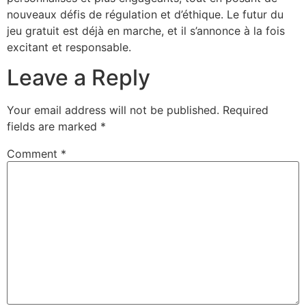
nouveaux défis de régulation et d’éthique. Le futur du
jeu gratuit est déjà en marche, et il s’annonce à la fois
excitant et responsable.
Leave a Reply
Your email address will not be published.
Required
fields are marked
*
Comment
*