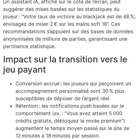
Un assistant IA, affiché sur le côté de l’écran, peut
suggérer des mises basées sur les statistiques du
joueur : “Votre taux de victoire au blackjack est de 48 %;
envisagez de miser 2 € sur les mains soft 18”. Ces
recommandations s’appuient sur des bases de données
anonymisées de millions de parties, garantissant une
pertinence statistique.
Impact sur la transition vers le
jeu payant
Conversion accrue : les joueurs qui perçoivent un
accompagnement personnalisé sont 30 % plus
susceptibles de déposer de l’argent réel.
Rétention : les notifications push basées sur le
comportement (ex. : “Vous avez atteint 5 000
crédits gratuits, débloquez le mode premium”)
augmentent le temps moyen passé sur le site de
12 minutes à 18 minutes par session.