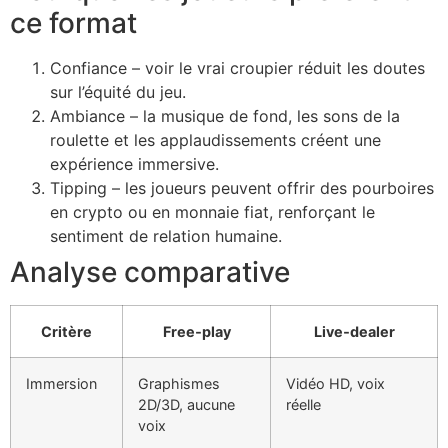
ce format
Confiance – voir le vrai croupier réduit les doutes
sur l’équité du jeu.
Ambiance – la musique de fond, les sons de la
roulette et les applaudissements créent une
expérience immersive.
Tipping – les joueurs peuvent offrir des pourboires
en crypto ou en monnaie fiat, renforçant le
sentiment de relation humaine.
Analyse comparative
Critère
Free‑play
Live‑dealer
Immersion
Graphismes
Vidéo HD, voix
2D/3D, aucune
réelle
voix