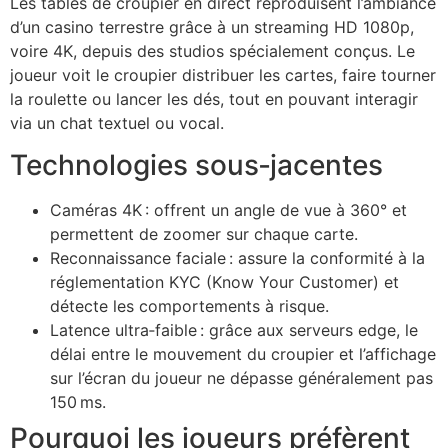
Les tables de croupier en direct reproduisent l’ambiance
d’un casino terrestre grâce à un streaming HD 1080p,
voire 4K, depuis des studios spécialement conçus. Le
joueur voit le croupier distribuer les cartes, faire tourner
la roulette ou lancer les dés, tout en pouvant interagir
via un chat textuel ou vocal.
Technologies sous‑jacentes
Caméras 4K : offrent un angle de vue à 360° et
permettent de zoomer sur chaque carte.
Reconnaissance faciale : assure la conformité à la
réglementation KYC (Know Your Customer) et
détecte les comportements à risque.
Latence ultra‑faible : grâce aux serveurs edge, le
délai entre le mouvement du croupier et l’affichage
sur l’écran du joueur ne dépasse généralement pas
150 ms.
Pourquoi les joueurs préfèrent