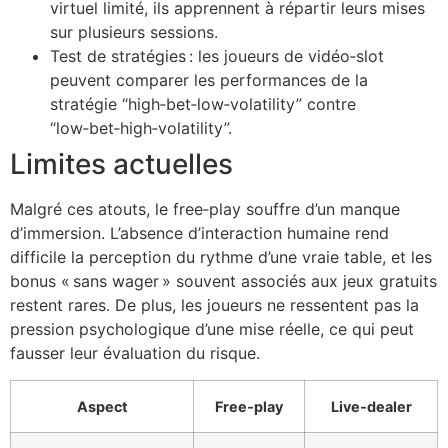
virtuel limité, ils apprennent à répartir leurs mises
sur plusieurs sessions.
Test de stratégies : les joueurs de vidéo‑slot
peuvent comparer les performances de la
stratégie “high‑bet‑low‑volatility” contre
“low‑bet‑high‑volatility”.
Limites actuelles
Malgré ces atouts, le free‑play souffre d’un manque
d’immersion. L’absence d’interaction humaine rend
difficile la perception du rythme d’une vraie table, et les
bonus « sans wager » souvent associés aux jeux gratuits
restent rares. De plus, les joueurs ne ressentent pas la
pression psychologique d’une mise réelle, ce qui peut
fausser leur évaluation du risque.
Aspect
Free‑play
Live‑dealer