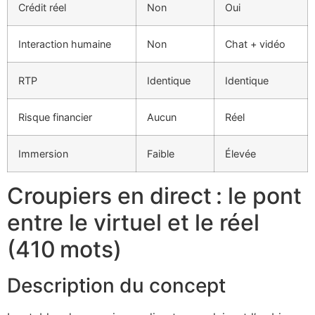
Crédit réel
Non
Oui
Interaction humaine
Non
Chat + vidéo
RTP
Identique
Identique
Risque financier
Aucun
Réel
Immersion
Faible
Élevée
Croupiers en direct : le pont
entre le virtuel et le réel
(410 mots)
Description du concept