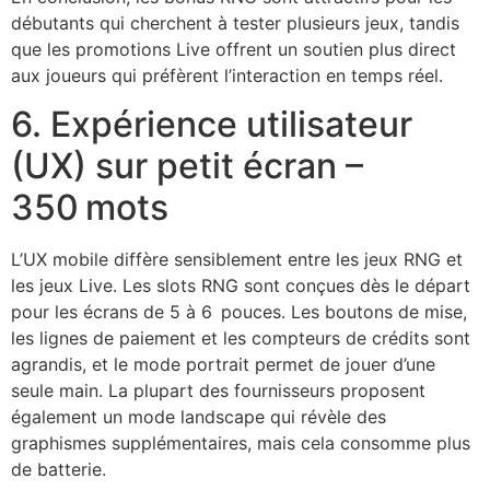
débutants qui cherchent à tester plusieurs jeux, tandis
que les promotions Live offrent un soutien plus direct
aux joueurs qui préfèrent l’interaction en temps réel.
6. Expérience utilisateur
(UX) sur petit écran –
350 mots
L’UX mobile diffère sensiblement entre les jeux RNG et
les jeux Live. Les slots RNG sont conçues dès le départ
pour les écrans de 5 à 6 pouces. Les boutons de mise,
les lignes de paiement et les compteurs de crédits sont
agrandis, et le mode portrait permet de jouer d’une
seule main. La plupart des fournisseurs proposent
également un mode landscape qui révèle des
graphismes supplémentaires, mais cela consomme plus
de batterie.