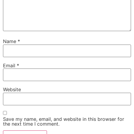
Name
*
Email
*
Website
Save my name, email, and website in this browser for
the next time I comment.