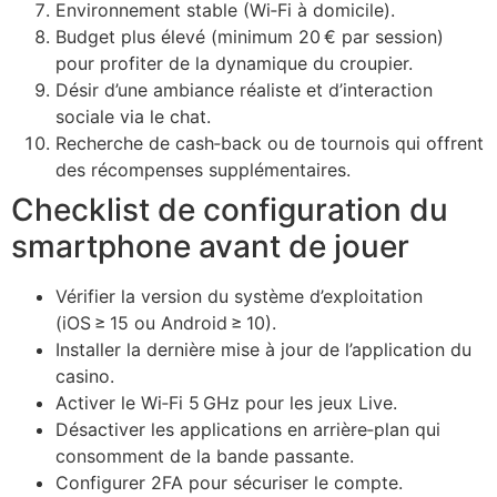
Environnement stable (Wi‑Fi à domicile).
Budget plus élevé (minimum 20 € par session)
pour profiter de la dynamique du croupier.
Désir d’une ambiance réaliste et d’interaction
sociale via le chat.
Recherche de cash‑back ou de tournois qui offrent
des récompenses supplémentaires.
Checklist de configuration du
smartphone avant de jouer
Vérifier la version du système d’exploitation
(iOS ≥ 15 ou Android ≥ 10).
Installer la dernière mise à jour de l’application du
casino.
Activer le Wi‑Fi 5 GHz pour les jeux Live.
Désactiver les applications en arrière‑plan qui
consomment de la bande passante.
Configurer 2FA pour sécuriser le compte.