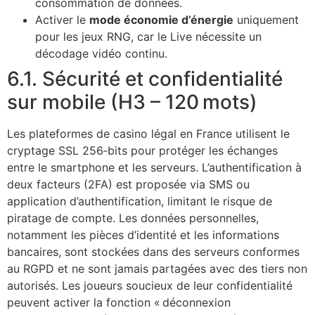
consommation de données.
Activer le
mode économie d’énergie
uniquement
pour les jeux RNG, car le Live nécessite un
décodage vidéo continu.
6.1. Sécurité et confidentialité
sur mobile (H3 – 120 mots)
Les plateformes de casino légal en France utilisent le
cryptage SSL 256‑bits pour protéger les échanges
entre le smartphone et les serveurs. L’authentification à
deux facteurs (2FA) est proposée via SMS ou
application d’authentification, limitant le risque de
piratage de compte. Les données personnelles,
notamment les pièces d’identité et les informations
bancaires, sont stockées dans des serveurs conformes
au RGPD et ne sont jamais partagées avec des tiers non
autorisés. Les joueurs soucieux de leur confidentialité
peuvent activer la fonction « déconnexion