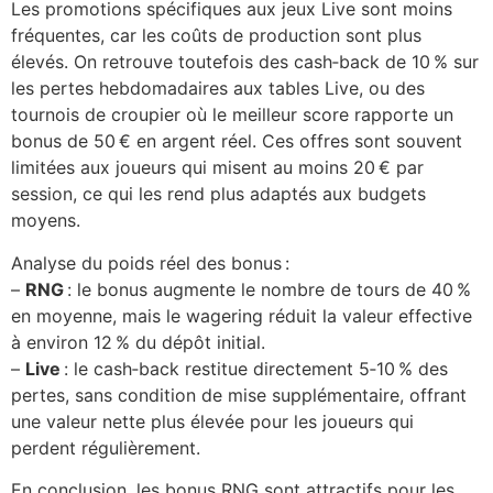
Les promotions spécifiques aux jeux Live sont moins
fréquentes, car les coûts de production sont plus
élevés. On retrouve toutefois des cash‑back de 10 % sur
les pertes hebdomadaires aux tables Live, ou des
tournois de croupier où le meilleur score rapporte un
bonus de 50 € en argent réel. Ces offres sont souvent
limitées aux joueurs qui misent au moins 20 € par
session, ce qui les rend plus adaptés aux budgets
moyens.
Analyse du poids réel des bonus :
–
RNG
: le bonus augmente le nombre de tours de 40 %
en moyenne, mais le wagering réduit la valeur effective
à environ 12 % du dépôt initial.
–
Live
: le cash‑back restitue directement 5‑10 % des
pertes, sans condition de mise supplémentaire, offrant
une valeur nette plus élevée pour les joueurs qui
perdent régulièrement.
En conclusion, les bonus RNG sont attractifs pour les