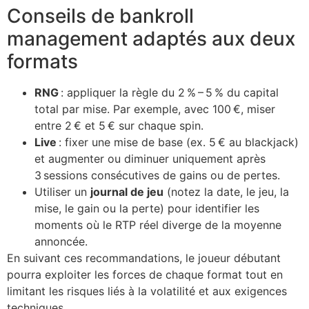
Conseils de bankroll
management adaptés aux deux
formats
RNG
: appliquer la règle du 2 % – 5 % du capital
total par mise. Par exemple, avec 100 €, miser
entre 2 € et 5 € sur chaque spin.
Live
: fixer une mise de base (ex. 5 € au blackjack)
et augmenter ou diminuer uniquement après
3 sessions consécutives de gains ou de pertes.
Utiliser un
journal de jeu
(notez la date, le jeu, la
mise, le gain ou la perte) pour identifier les
moments où le RTP réel diverge de la moyenne
annoncée.
En suivant ces recommandations, le joueur débutant
pourra exploiter les forces de chaque format tout en
limitant les risques liés à la volatilité et aux exigences
techniques.