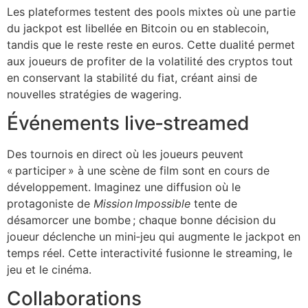
Les plateformes testent des pools mixtes où une partie
du jackpot est libellée en Bitcoin ou en stablecoin,
tandis que le reste reste en euros. Cette dualité permet
aux joueurs de profiter de la volatilité des cryptos tout
en conservant la stabilité du fiat, créant ainsi de
nouvelles stratégies de wagering.
Événements live‑streamed
Des tournois en direct où les joueurs peuvent
« participer » à une scène de film sont en cours de
développement. Imaginez une diffusion où le
protagoniste de
Mission Impossible
tente de
désamorcer une bombe ; chaque bonne décision du
joueur déclenche un mini‑jeu qui augmente le jackpot en
temps réel. Cette interactivité fusionne le streaming, le
jeu et le cinéma.
Collaborations