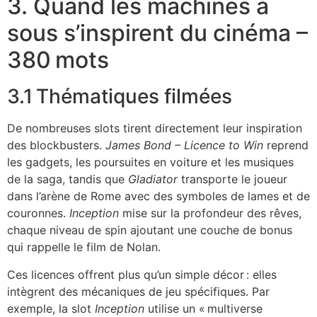
3. Quand les machines à
sous s’inspirent du cinéma –
380 mots
3.1 Thématiques filmées
De nombreuses slots tirent directement leur inspiration
des blockbusters.
James Bond – Licence to Win
reprend
les gadgets, les poursuites en voiture et les musiques
de la saga, tandis que
Gladiator
transporte le joueur
dans l’arène de Rome avec des symboles de lames et de
couronnes.
Inception
mise sur la profondeur des rêves,
chaque niveau de spin ajoutant une couche de bonus
qui rappelle le film de Nolan.
Ces licences offrent plus qu’un simple décor : elles
intègrent des mécaniques de jeu spécifiques. Par
exemple, la slot
Inception
utilise un « multiverse