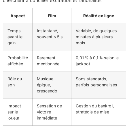
cherchent à concilier excitation et rationalité.
Aspect
Film
Réalité en ligne
Temps
Instantané,
Variable, de quelques
avant le
souvent < 5 s
minutes à plusieurs
gain
mois
Probabilité
Rarement
0,01 % à 0,1 % selon le
affichée
mentionnée
jackpot
Rôle du
Musique
Sons standards,
son
épique,
parfois personnalisés
crescendo
Impact
Sensation de
Gestion du bankroll,
sur le
victoire
stratégie de mise
joueur
immédiate