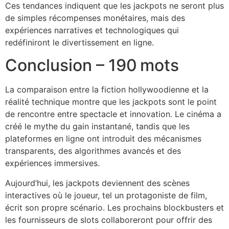
Ces tendances indiquent que les jackpots ne seront plus
de simples récompenses monétaires, mais des
expériences narratives et technologiques qui
redéfiniront le divertissement en ligne.
Conclusion – 190 mots
La comparaison entre la fiction hollywoodienne et la
réalité technique montre que les jackpots sont le point
de rencontre entre spectacle et innovation. Le cinéma a
créé le mythe du gain instantané, tandis que les
plateformes en ligne ont introduit des mécanismes
transparents, des algorithmes avancés et des
expériences immersives.
Aujourd’hui, les jackpots deviennent des scènes
interactives où le joueur, tel un protagoniste de film,
écrit son propre scénario. Les prochains blockbusters et
les fournisseurs de slots collaboreront pour offrir des