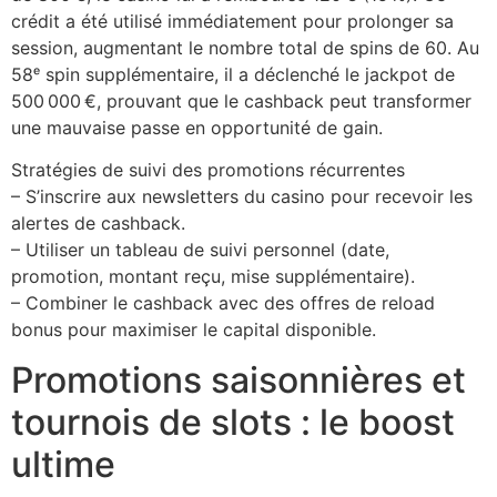
crédit a été utilisé immédiatement pour prolonger sa
session, augmentant le nombre total de spins de 60. Au
58ᵉ spin supplémentaire, il a déclenché le jackpot de
500 000 €, prouvant que le cashback peut transformer
une mauvaise passe en opportunité de gain.
Stratégies de suivi des promotions récurrentes
– S’inscrire aux newsletters du casino pour recevoir les
alertes de cashback.
– Utiliser un tableau de suivi personnel (date,
promotion, montant reçu, mise supplémentaire).
– Combiner le cashback avec des offres de reload
bonus pour maximiser le capital disponible.
Promotions saisonnières et
tournois de slots : le boost
ultime