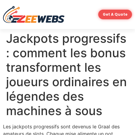
Get A Quote
Jackpots progressifs
: comment les bonus
transforment les
joueurs ordinaires en
légendes des
machines à sous
Les jackpots progressifs sont devenus le Graal des
amateurs de slots. Chaque mise alimente un pot