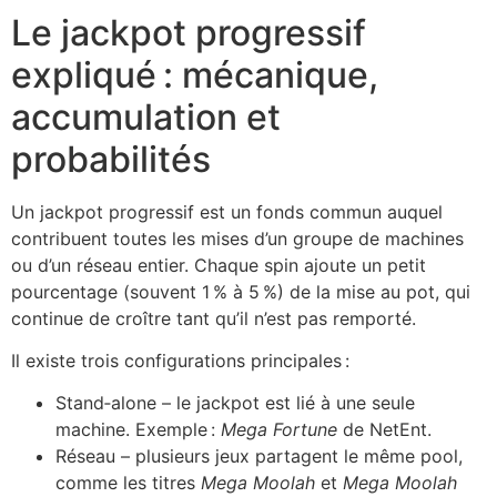
Le jackpot progressif
expliqué : mécanique,
accumulation et
probabilités
Un jackpot progressif est un fonds commun auquel
contribuent toutes les mises d’un groupe de machines
ou d’un réseau entier. Chaque spin ajoute un petit
pourcentage (souvent 1 % à 5 %) de la mise au pot, qui
continue de croître tant qu’il n’est pas remporté.
Il existe trois configurations principales :
Stand‑alone – le jackpot est lié à une seule
machine. Exemple :
Mega Fortune
de NetEnt.
Réseau – plusieurs jeux partagent le même pool,
comme les titres
Mega Moolah
et
Mega Moolah