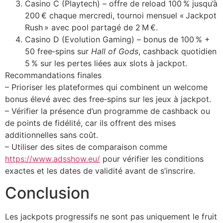
Casino C (Playtech) – offre de reload 100 % jusqu’à
200 € chaque mercredi, tournoi mensuel « Jackpot
Rush » avec pool partagé de 2 M €.
Casino D (Evolution Gaming) – bonus de 100 % +
50 free‑spins sur
Hall of Gods
, cashback quotidien
5 % sur les pertes liées aux slots à jackpot.
Recommandations finales
– Prioriser les plateformes qui combinent un welcome
bonus élevé avec des free‑spins sur les jeux à jackpot.
– Vérifier la présence d’un programme de cashback ou
de points de fidélité, car ils offrent des mises
additionnelles sans coût.
– Utiliser des sites de comparaison comme
https://www.adsshow.eu/
pour vérifier les conditions
exactes et les dates de validité avant de s’inscrire.
Conclusion
Les jackpots progressifs ne sont pas uniquement le fruit