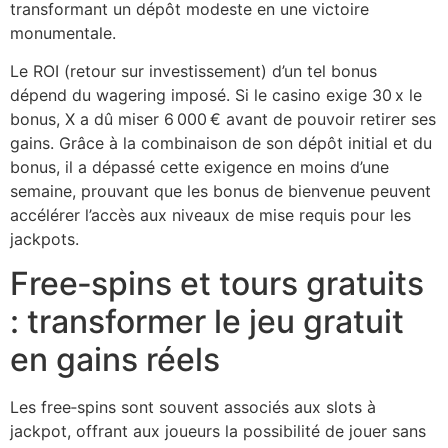
transformant un dépôt modeste en une victoire
monumentale.
Le ROI (retour sur investissement) d’un tel bonus
dépend du wagering imposé. Si le casino exige 30 x le
bonus, X a dû miser 6 000 € avant de pouvoir retirer ses
gains. Grâce à la combinaison de son dépôt initial et du
bonus, il a dépassé cette exigence en moins d’une
semaine, prouvant que les bonus de bienvenue peuvent
accélérer l’accès aux niveaux de mise requis pour les
jackpots.
Free‑spins et tours gratuits
: transformer le jeu gratuit
en gains réels
Les free‑spins sont souvent associés aux slots à
jackpot, offrant aux joueurs la possibilité de jouer sans