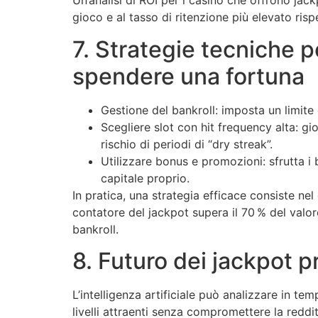
Un’analisi di ROI per i casinò che offrono ja
gioco e al tasso di ritenzione più elevato ris
7. Strategie tecniche p
spendere una fortuna
Gestione del bankroll: imposta un limite 
Scegliere slot con hit frequency alta: g
rischio di periodi di “dry streak”.
Utilizzare bonus e promozioni: sfrutta 
capitale proprio.
In pratica, una strategia efficace consiste nel
contatore del jackpot supera il 70 % del valor
bankroll.
8. Futuro dei jackpot p
L’intelligenza artificiale può analizzare in te
livelli attraenti senza compromettere la reddi