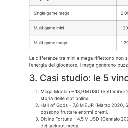
Single‑game mega
2 0
Multi‑game mini
120
Multi‑game mega
1 2
Le differenze tra mini e mega riflettono non 
l’energia del giocatore, i mega generano buz
3. Casi studio: le 5 vin
Mega Moolah – 18,9 M USD (Settembre 202
storia delle slot online.
Hall of Gods – 7,8 M EUR (Marzo 2020, 
possono fruttare enormi premi.
Divine Fortune – 4,5 M USD (Gennaio 2022,
dei jackpot mega.