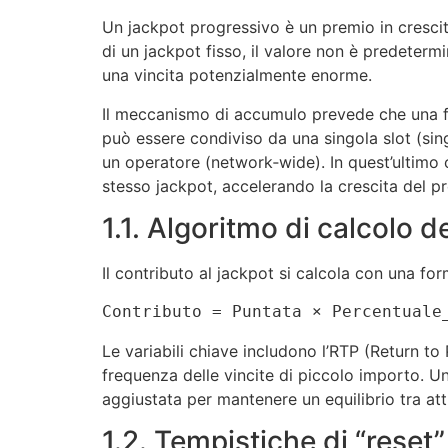
Un jackpot progressivo è un premio in crescit
di un jackpot fisso, il valore non è predeterm
una vincita potenzialmente enorme.
Il meccanismo di accumulo prevede che una fra
può essere condiviso da una singola slot (sing
un operatore (network‑wide). In quest’ultimo c
stesso jackpot, accelerando la crescita del p
1.1. Algoritmo di calcolo d
Il contributo al jackpot si calcola con una for
Contributo = Puntata × Percentuale
Le variabili chiave includono l’RTP (Return to P
frequenza delle vincite di piccolo importo. Un
aggiustata per mantenere un equilibrio tra attr
1.2. Tempistiche di “reset”