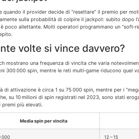
e quando il provider decide di “resettare” il premio per m
ettamente sulla probabilità di colpire il jackpot: subito dopo 
 è poco allettante. Molti operatori programmano un “soft‑r
epito.
ante volte si vince davvero?
ch mostrano una frequenza di vincita che varia notevolmente 
ni 300 000 spin, mentre le reti multi‑game riducono quel va
ità di attivazione è circa 1 su 75 000 spin, mentre per i “meg
he, su 10 milioni di spin registrati nel 2023, sono stati ero
premi più elevati.
Media spin per vincita
 000
12 – 15