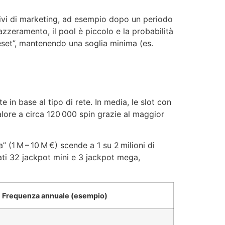
otivi di marketing, ad esempio dopo un periodo
l’azzeramento, il pool è piccolo e la probabilità
eset”, mantenendo una soglia minima (es.
in base al tipo di rete. In media, le slot con
lore a circa 120 000 spin grazie al maggior
a” (1 M – 10 M €) scende a 1 su 2 milioni di
gati 32 jackpot mini e 3 jackpot mega,
Frequenza annuale (esempio)