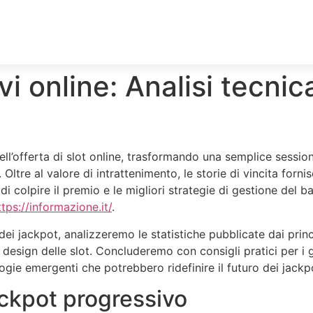
 online: Analisi tecnica
 dell’offerta di slot online, trasformando una semplice sessi
 Oltre al valore di intrattenimento, le storie di vincita for
di colpire il premio e le migliori strategie di gestione del 
ttps://informazione.it/
.
dei jackpot, analizzeremo le statistiche pubblicate dai prin
 design delle slot. Concluderemo con consigli pratici per i 
gie emergenti che potrebbero ridefinire il futuro dei jackp
ackpot progressivo