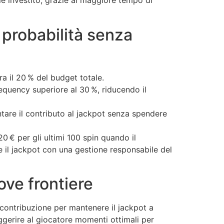
le investito, grazie al maggiore tempo di
e probabilità senza
ra il 20 % del budget totale.
equency superiore al 30 %, riducendo il
tare il contributo al jackpot senza spendere
0 € per gli ultimi 100 spin quando il
re il jackpot con una gestione responsabile del
ove frontiere
i contribuzione per mantenere il jackpot a
uggerire al giocatore momenti ottimali per