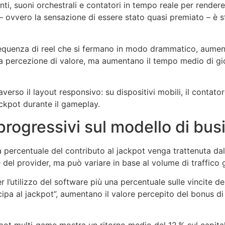
anti, suoni orchestrali e contatori in tempo reale per render
 – ovvero la sensazione di essere stato quasi premiato – è s
quenza di reel che si fermano in modo drammatico, aumenta
a percezione di valore, ma aumentano il tempo medio di gio
averso il layout responsivo: su dispositivi mobili, il conta
jackpot durante il gameplay.
progressivi sul modello di bus
percentuale del contributo al jackpot venga trattenuta dall’
del provider, ma può variare in base al volume di traffico g
per l’utilizzo del software più una percentuale sulle vincite
cipa al jackpot”, aumentano il valore percepito del bonus d