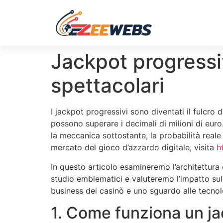
Jackpot progressivi
spettacolari
I jackpot progressivi sono diventati il fulcro
possono superare i decimali di milioni di euro.
la meccanica sottostante, la probabilità reale 
mercato del gioco d’azzardo digitale, visita
h
In questo articolo esamineremo l’architettura 
studio emblematici e valuteremo l’impatto sul
business dei casinò e uno sguardo alle tecnolo
1. Come funziona un j