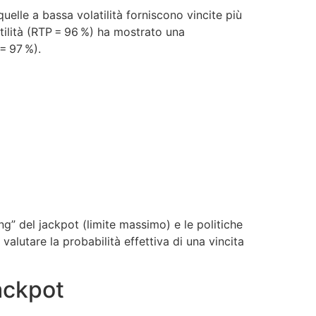
 quelle a bassa volatilità forniscono vincite più
tilità (RTP = 96 %) ha mostrato una
 = 97 %).
ng” del jackpot (limite massimo) e le politiche
valutare la probabilità effettiva di una vincita
jackpot