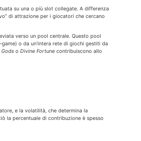
uata su una o più slot collegate. A differenza
vo” di attrazione per i giocatori che cercano
deviata verso un pool centrale. Questo pool
game) o da un’intera rete di giochi gestiti da
f Gods
o
Divine Fortune
contribuiscono allo
atore, e la volatilità, che determina la
rciò la percentuale di contribuzione è spesso