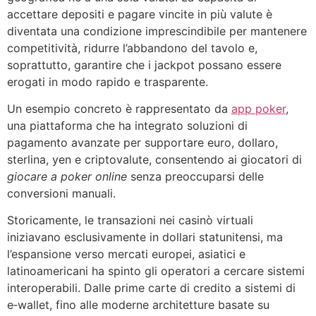
accettare depositi e pagare vincite in più valute è
diventata una condizione imprescindibile per mantenere
competitività, ridurre l’abbandono del tavolo e,
soprattutto, garantire che i jackpot possano essere
erogati in modo rapido e trasparente.
Un esempio concreto è rappresentato da
app poker
,
una piattaforma che ha integrato soluzioni di
pagamento avanzate per supportare euro, dollaro,
sterlina, yen e criptovalute, consentendo ai giocatori di
giocare a poker online
senza preoccuparsi delle
conversioni manuali.
Storicamente, le transazioni nei casinò virtuali
iniziavano esclusivamente in dollari statunitensi, ma
l’espansione verso mercati europei, asiatici e
latinoamericani ha spinto gli operatori a cercare sistemi
interoperabili. Dalle prime carte di credito a sistemi di
e‑wallet, fino alle moderne architetture basate su