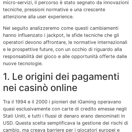
micro‑servizi, il percorso è stato segnato da innovazioni
tecniche, pressioni normative e una crescente
attenzione alla user experience.
Nel seguito analizzeremo come questi cambiamenti
hanno influenzato i jackpot, le sfide tecniche che gli
operatori devono affrontare, le normative internazionali
e le prospettive future, con un occhio di riguardo alla
responsabilità del gioco e alle opportunità offerte dalle
nuove tecnologie.
1. Le origini dei pagamenti
nei casinò online
Tra il 1994 e il 2000 i pionieri del iGaming operavano
quasi esclusivamente con carte di credito emesse negli
Stati Uniti, e tutti i flussi di denaro erano denominati in
USD. Questa scelta semplificava la gestione dei rischi di
cambio, ma creava barriere per i giocatori europei e