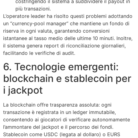
costringendo il sistema a suddividere il payout in
più transazioni.
L’operatore leader ha risolto questi problemi adottando
un “currency‑pool manager” che mantiene un fondo di
riserva in ogni valuta, garantendo conversioni
istantanee al tasso medio delle ultime 10 minuti. Inoltre,
il sistema genera report di riconciliazione giornalieri,
facilitando le verifiche di audit.
6. Tecnologie emergenti:
blockchain e stablecoin per
i jackpot
La blockchain offre trasparenza assoluta: ogni
transazione è registrata in un ledger immutabile,
consentendo ai giocatori di verificare autonomamente
l’ammontare del jackpot e il percorso dei fondi.
Stablecoin come USDC (legata al dollaro) o EURS