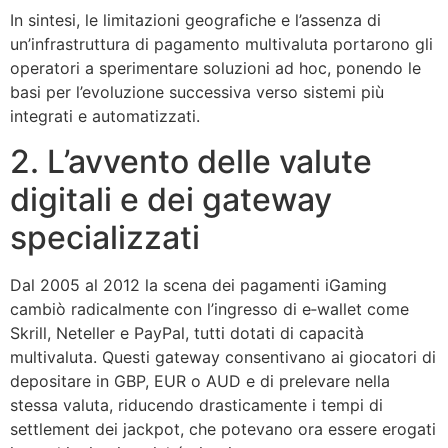
In sintesi, le limitazioni geografiche e l’assenza di
un’infrastruttura di pagamento multivaluta portarono gli
operatori a sperimentare soluzioni ad hoc, ponendo le
basi per l’evoluzione successiva verso sistemi più
integrati e automatizzati.
2. L’avvento delle valute
digitali e dei gateway
specializzati
Dal 2005 al 2012 la scena dei pagamenti iGaming
cambiò radicalmente con l’ingresso di e‑wallet come
Skrill, Neteller e PayPal, tutti dotati di capacità
multivaluta. Questi gateway consentivano ai giocatori di
depositare in GBP, EUR o AUD e di prelevare nella
stessa valuta, riducendo drasticamente i tempi di
settlement dei jackpot, che potevano ora essere erogati