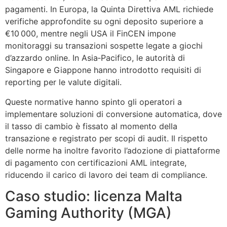
pagamenti. In Europa, la Quinta Direttiva AML richiede
verifiche approfondite su ogni deposito superiore a
€10 000, mentre negli USA il FinCEN impone
monitoraggi su transazioni sospette legate a giochi
d’azzardo online. In Asia‑Pacifico, le autorità di
Singapore e Giappone hanno introdotto requisiti di
reporting per le valute digitali.
Queste normative hanno spinto gli operatori a
implementare soluzioni di conversione automatica, dove
il tasso di cambio è fissato al momento della
transazione e registrato per scopi di audit. Il rispetto
delle norme ha inoltre favorito l’adozione di piattaforme
di pagamento con certificazioni AML integrate,
riducendo il carico di lavoro dei team di compliance.
Caso studio: licenza Malta
Gaming Authority (MGA)