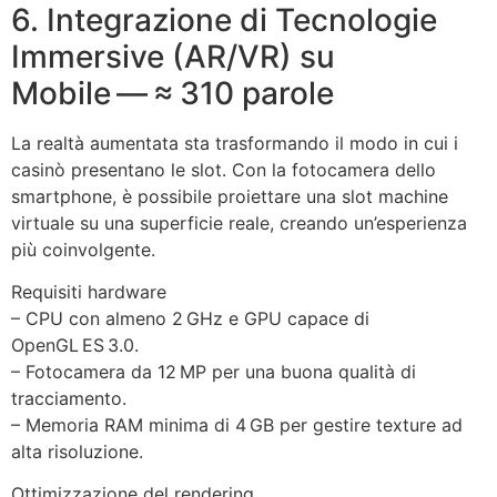
6. Integrazione di Tecnologie
Immersive (AR/VR) su
Mobile — ≈ 310 parole
La realtà aumentata sta trasformando il modo in cui i
casinò presentano le slot. Con la fotocamera dello
smartphone, è possibile proiettare una slot machine
virtuale su una superficie reale, creando un’esperienza
più coinvolgente.
Requisiti hardware
– CPU con almeno 2 GHz e GPU capace di
OpenGL ES 3.0.
– Fotocamera da 12 MP per una buona qualità di
tracciamento.
– Memoria RAM minima di 4 GB per gestire texture ad
alta risoluzione.
Ottimizzazione del rendering