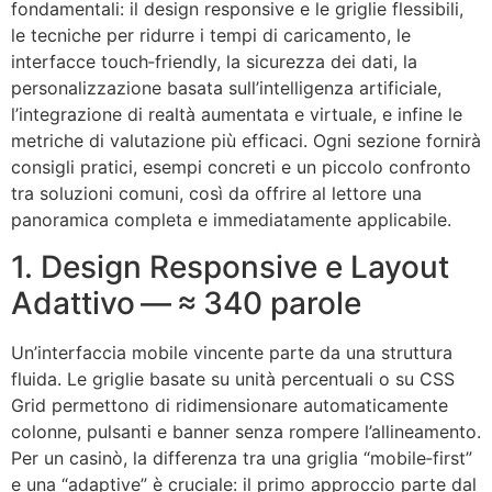
fondamentali: il design responsive e le griglie flessibili,
le tecniche per ridurre i tempi di caricamento, le
interfacce touch‑friendly, la sicurezza dei dati, la
personalizzazione basata sull’intelligenza artificiale,
l’integrazione di realtà aumentata e virtuale, e infine le
metriche di valutazione più efficaci. Ogni sezione fornirà
consigli pratici, esempi concreti e un piccolo confronto
tra soluzioni comuni, così da offrire al lettore una
panoramica completa e immediatamente applicabile.
1. Design Responsive e Layout
Adattivo — ≈ 340 parole
Un’interfaccia mobile vincente parte da una struttura
fluida. Le griglie basate su unità percentuali o su CSS
Grid permettono di ridimensionare automaticamente
colonne, pulsanti e banner senza rompere l’allineamento.
Per un casinò, la differenza tra una griglia “mobile‑first”
e una “adaptive” è cruciale: il primo approccio parte dal