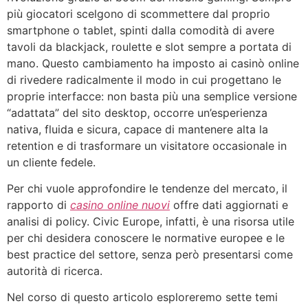
più giocatori scelgono di scommettere dal proprio
smartphone o tablet, spinti dalla comodità di avere
tavoli da blackjack, roulette e slot sempre a portata di
mano. Questo cambiamento ha imposto ai casinò online
di rivedere radicalmente il modo in cui progettano le
proprie interfacce: non basta più una semplice versione
“adattata” del sito desktop, occorre un’esperienza
nativa, fluida e sicura, capace di mantenere alta la
retention e di trasformare un visitatore occasionale in
un cliente fedele.
Per chi vuole approfondire le tendenze del mercato, il
rapporto di
casino online nuovi
offre dati aggiornati e
analisi di policy. Civic Europe, infatti, è una risorsa utile
per chi desidera conoscere le normative europee e le
best practice del settore, senza però presentarsi come
autorità di ricerca.
Nel corso di questo articolo esploreremo sette temi