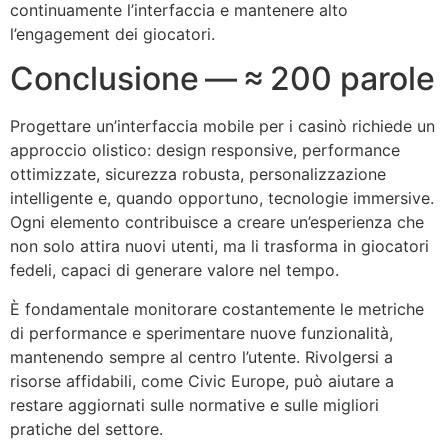
continuamente l’interfaccia e mantenere alto
l’engagement dei giocatori.
Conclusione — ≈ 200 parole
Progettare un’interfaccia mobile per i casinò richiede un
approccio olistico: design responsive, performance
ottimizzate, sicurezza robusta, personalizzazione
intelligente e, quando opportuno, tecnologie immersive.
Ogni elemento contribuisce a creare un’esperienza che
non solo attira nuovi utenti, ma li trasforma in giocatori
fedeli, capaci di generare valore nel tempo.
È fondamentale monitorare costantemente le metriche
di performance e sperimentare nuove funzionalità,
mantenendo sempre al centro l’utente. Rivolgersi a
risorse affidabili, come Civic Europe, può aiutare a
restare aggiornati sulle normative e sulle migliori
pratiche del settore.