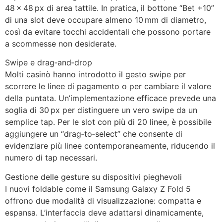
48 × 48 px di area tattile. In pratica, il bottone “Bet +10”
di una slot deve occupare almeno 10 mm di diametro,
così da evitare tocchi accidentali che possono portare
a scommesse non desiderate.
Swipe e drag‑and‑drop
Molti casinò hanno introdotto il gesto swipe per
scorrere le linee di pagamento o per cambiare il valore
della puntata. Un’implementazione efficace prevede una
soglia di 30 px per distinguere un vero swipe da un
semplice tap. Per le slot con più di 20 linee, è possibile
aggiungere un “drag‑to‑select” che consente di
evidenziare più linee contemporaneamente, riducendo il
numero di tap necessari.
Gestione delle gesture su dispositivi pieghevoli
I nuovi foldable come il Samsung Galaxy Z Fold 5
offrono due modalità di visualizzazione: compatta e
espansa. L’interfaccia deve adattarsi dinamicamente,