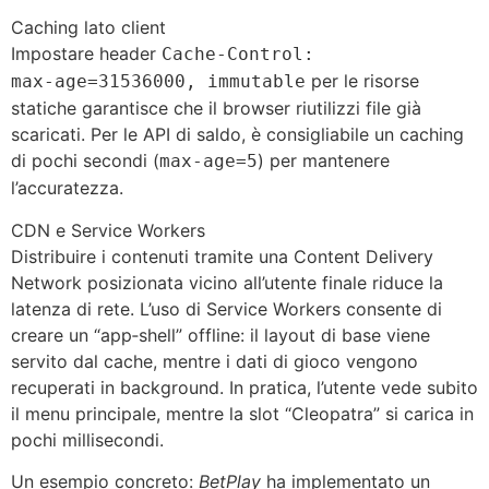
Caching lato client
Impostare header
Cache‑Control:
per le risorse
max‑age=31536000, immutable
statiche garantisce che il browser riutilizzi file già
scaricati. Per le API di saldo, è consigliabile un caching
di pochi secondi (
) per mantenere
max‑age=5
l’accuratezza.
CDN e Service Workers
Distribuire i contenuti tramite una Content Delivery
Network posizionata vicino all’utente finale riduce la
latenza di rete. L’uso di Service Workers consente di
creare un “app‑shell” offline: il layout di base viene
servito dal cache, mentre i dati di gioco vengono
recuperati in background. In pratica, l’utente vede subito
il menu principale, mentre la slot “Cleopatra” si carica in
pochi millisecondi.
Un esempio concreto:
BetPlay
ha implementato un