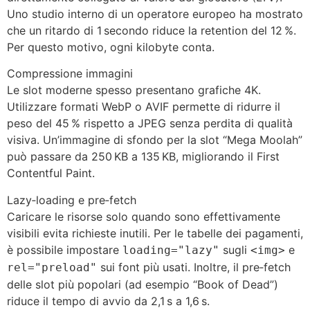
Uno studio interno di un operatore europeo ha mostrato
che un ritardo di 1 secondo riduce la retention del 12 %.
Per questo motivo, ogni kilobyte conta.
Compressione immagini
Le slot moderne spesso presentano grafiche 4K.
Utilizzare formati WebP o AVIF permette di ridurre il
peso del 45 % rispetto a JPEG senza perdita di qualità
visiva. Un’immagine di sfondo per la slot “Mega Moolah”
può passare da 250 KB a 135 KB, migliorando il First
Contentful Paint.
Lazy‑loading e pre‑fetch
Caricare le risorse solo quando sono effettivamente
visibili evita richieste inutili. Per le tabelle dei pagamenti,
è possibile impostare
sugli
e
loading="lazy"
<img>
sui font più usati. Inoltre, il pre‑fetch
rel="preload"
delle slot più popolari (ad esempio “Book of Dead”)
riduce il tempo di avvio da 2,1 s a 1,6 s.