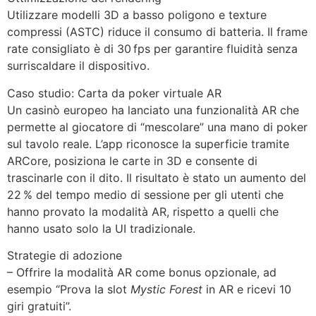
Utilizzare modelli 3D a basso poligono e texture
compressi (ASTC) riduce il consumo di batteria. Il frame
rate consigliato è di 30 fps per garantire fluidità senza
surriscaldare il dispositivo.
Caso studio: Carta da poker virtuale AR
Un casinò europeo ha lanciato una funzionalità AR che
permette al giocatore di “mescolare” una mano di poker
sul tavolo reale. L’app riconosce la superficie tramite
ARCore, posiziona le carte in 3D e consente di
trascinarle con il dito. Il risultato è stato un aumento del
22 % del tempo medio di sessione per gli utenti che
hanno provato la modalità AR, rispetto a quelli che
hanno usato solo la UI tradizionale.
Strategie di adozione
– Offrire la modalità AR come bonus opzionale, ad
esempio “Prova la slot
Mystic Forest
in AR e ricevi 10
giri gratuiti”.