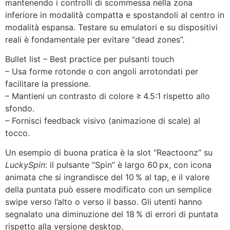
mantenendo i controlli di scommessa nella zona
inferiore in modalità compatta e spostandoli al centro in
modalità espansa. Testare su emulatori e su dispositivi
reali è fondamentale per evitare “dead zones”.
Bullet list – Best practice per pulsanti touch
– Usa forme rotonde o con angoli arrotondati per
facilitare la pressione.
– Mantieni un contrasto di colore ≥ 4.5:1 rispetto allo
sfondo.
– Fornisci feedback visivo (animazione di scale) al
tocco.
Un esempio di buona pratica è la slot “Reactoonz” su
LuckySpin
: il pulsante “Spin” è largo 60 px, con icona
animata che si ingrandisce del 10 % al tap, e il valore
della puntata può essere modificato con un semplice
swipe verso l’alto o verso il basso. Gli utenti hanno
segnalato una diminuzione del 18 % di errori di puntata
rispetto alla versione desktop.