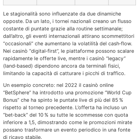
Le stagionalità sono influenzate da due dinamiche
opposte. Da un lato, i tornei nazionali creano un flusso
costante di puntate grazie alla routine settimanale;
dall’altro, gli eventi internazionali attirano scommettitori
“occasionali” che aumentano la volatilità del cash‑flow.
Nei casinò “digital‑first”, le piattaforme possono scalare
rapidamente le offerte live, mentre i casinò “legacy”
(land‑based) dipendono ancora da terminali fisici,
limitando la capacità di catturare i picchi di traffico.
Un esempio concreto: nel 2022 il casinò online
“BetSphere” ha introdotto una promozione “World Cup
Bonus” che ha spinto le puntate live di più del 85 %
rispetto al torneo precedente. L’offerta ha incluso un
“bet‑back” del 10 % su tutte le scommesse con quota
inferiore a 1,5, dimostrando come le promozioni mirate
possano trasformare un evento periodico in una fonte
di ricavo stabile.