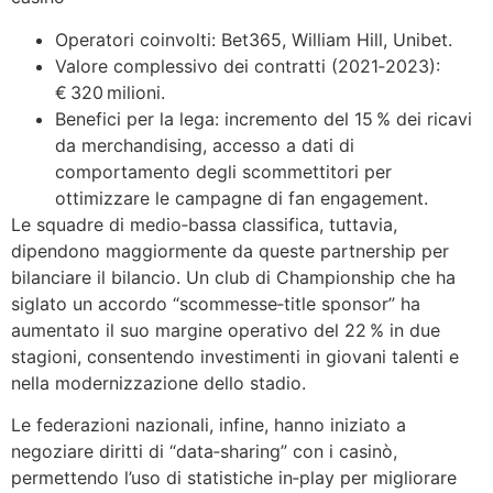
Operatori coinvolti: Bet365, William Hill, Unibet.
Valore complessivo dei contratti (2021‑2023):
€ 320 milioni.
Benefici per la lega: incremento del 15 % dei ricavi
da merchandising, accesso a dati di
comportamento degli scommettitori per
ottimizzare le campagne di fan engagement.
Le squadre di medio‑bassa classifica, tuttavia,
dipendono maggiormente da queste partnership per
bilanciare il bilancio. Un club di Championship che ha
siglato un accordo “scommesse‑title sponsor” ha
aumentato il suo margine operativo del 22 % in due
stagioni, consentendo investimenti in giovani talenti e
nella modernizzazione dello stadio.
Le federazioni nazionali, infine, hanno iniziato a
negoziare diritti di “data‑sharing” con i casinò,
permettendo l’uso di statistiche in‑play per migliorare