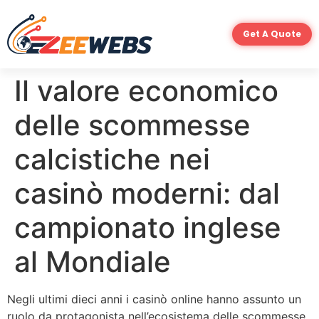
Get A Quote
Il valore economico
delle scommesse
calcistiche nei
casinò moderni: dal
campionato inglese
al Mondiale
Negli ultimi dieci anni i casinò online hanno assunto un
ruolo da protagonista nell’ecosistema delle scommesse