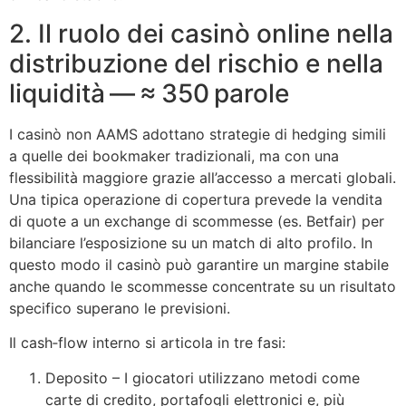
2. Il ruolo dei casinò online nella
distribuzione del rischio e nella
liquidità — ≈ 350 parole
I casinò non AAMS adottano strategie di hedging simili
a quelle dei bookmaker tradizionali, ma con una
flessibilità maggiore grazie all’accesso a mercati globali.
Una tipica operazione di copertura prevede la vendita
di quote a un exchange di scommesse (es. Betfair) per
bilanciare l’esposizione su un match di alto profilo. In
questo modo il casinò può garantire un margine stabile
anche quando le scommesse concentrate su un risultato
specifico superano le previsioni.
Il cash‑flow interno si articola in tre fasi:
Deposito – I giocatori utilizzano metodi come
carte di credito, portafogli elettronici e, più