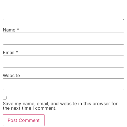
Name
*
Email
*
Website
Save my name, email, and website in this browser for
the next time I comment.