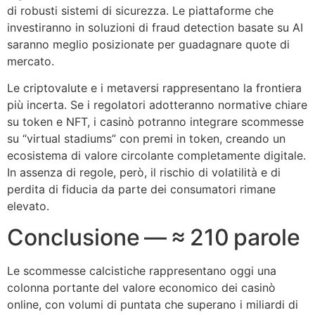
di robusti sistemi di sicurezza. Le piattaforme che
investiranno in soluzioni di fraud detection basate su AI
saranno meglio posizionate per guadagnare quote di
mercato.
Le criptovalute e i metaversi rappresentano la frontiera
più incerta. Se i regolatori adotteranno normative chiare
su token e NFT, i casinò potranno integrare scommesse
su “virtual stadiums” con premi in token, creando un
ecosistema di valore circolante completamente digitale.
In assenza di regole, però, il rischio di volatilità e di
perdita di fiducia da parte dei consumatori rimane
elevato.
Conclusione — ≈ 210 parole
Le scommesse calcistiche rappresentano oggi una
colonna portante del valore economico dei casinò
online, con volumi di puntata che superano i miliardi di