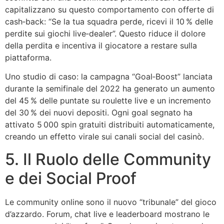
capitalizzano su questo comportamento con offerte di
cash‑back: “Se la tua squadra perde, ricevi il 10 % delle
perdite sui giochi live‑dealer”. Questo riduce il dolore
della perdita e incentiva il giocatore a restare sulla
piattaforma.
Uno studio di caso: la campagna “Goal‑Boost” lanciata
durante la semifinale del 2022 ha generato un aumento
del 45 % delle puntate su roulette live e un incremento
del 30 % dei nuovi depositi. Ogni goal segnato ha
attivato 5 000 spin gratuiti distribuiti automaticamente,
creando un effetto virale sui canali social del casinò.
5. Il Ruolo delle Community
e dei Social Proof
Le community online sono il nuovo “tribunale” del gioco
d’azzardo. Forum, chat live e leaderboard mostrano le