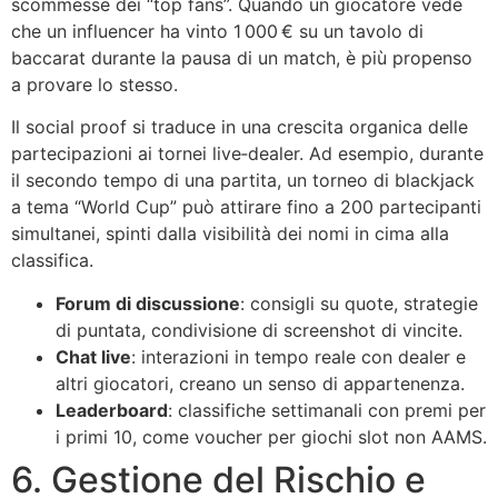
scommesse dei “top fans”. Quando un giocatore vede
che un influencer ha vinto 1 000 € su un tavolo di
baccarat durante la pausa di un match, è più propenso
a provare lo stesso.
Il social proof si traduce in una crescita organica delle
partecipazioni ai tornei live‑dealer. Ad esempio, durante
il secondo tempo di una partita, un torneo di blackjack
a tema “World Cup” può attirare fino a 200 partecipanti
simultanei, spinti dalla visibilità dei nomi in cima alla
classifica.
Forum di discussione
: consigli su quote, strategie
di puntata, condivisione di screenshot di vincite.
Chat live
: interazioni in tempo reale con dealer e
altri giocatori, creano un senso di appartenenza.
Leaderboard
: classifiche settimanali con premi per
i primi 10, come voucher per giochi slot non AAMS.
6. Gestione del Rischio e