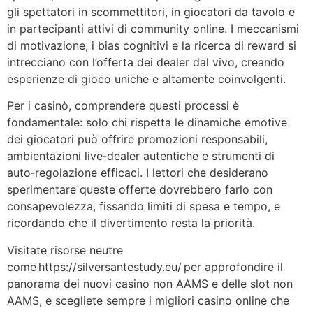
gli spettatori in scommettitori, in giocatori da tavolo e
in partecipanti attivi di community online. I meccanismi
di motivazione, i bias cognitivi e la ricerca di reward si
intrecciano con l’offerta dei dealer dal vivo, creando
esperienze di gioco uniche e altamente coinvolgenti.
Per i casinò, comprendere questi processi è
fondamentale: solo chi rispetta le dinamiche emotive
dei giocatori può offrire promozioni responsabili,
ambientazioni live‑dealer autentiche e strumenti di
auto‑regolazione efficaci. I lettori che desiderano
sperimentare queste offerte dovrebbero farlo con
consapevolezza, fissando limiti di spesa e tempo, e
ricordando che il divertimento resta la priorità.
Visitate risorse neutre
come https://silversantestudy.eu/ per approfondire il
panorama dei nuovi casino non AAMS e delle slot non
AAMS, e scegliete sempre i migliori casino online che