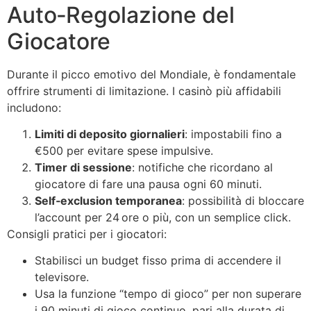
Auto‑Regolazione del
Giocatore
Durante il picco emotivo del Mondiale, è fondamentale
offrire strumenti di limitazione. I casinò più affidabili
includono:
Limiti di deposito giornalieri
: impostabili fino a
€500 per evitare spese impulsive.
Timer di sessione
: notifiche che ricordano al
giocatore di fare una pausa ogni 60 minuti.
Self‑exclusion temporanea
: possibilità di bloccare
l’account per 24 ore o più, con un semplice click.
Consigli pratici per i giocatori:
Stabilisci un budget fisso prima di accendere il
televisore.
Usa la funzione “tempo di gioco” per non superare
i 90 minuti di gioco continuo, pari alla durata di