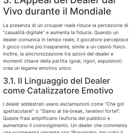
Vivo durante il Mondiale
La presenza di un croupier reale riduce la percezione di
“casualità digitale” e aumenta la fiducia. Quando un
dealer comunica in tempo reale, il giocatore percepisce
il gioco come più trasparente, simile a un casinò fisico.
Inoltre, la sincronizzazione tra azioni del dealer e
momenti chiave della partita (goal, rigori, espulsioni)
crea un legame emotivo unico.
3.1. Il Linguaggio del Dealer
come Catalizzatore Emotivo
I dealer addestrati usano esclamazioni come “Che gol
spettacolare!” o “Siamo al tie‑break, tenetevi forte!”.
Queste frasi amplificano l’euforia del pubblico e
aumentano il coinvolgimento. Un dealer che commenta
una scommessa vincente con “Bravissimo, hai colto il