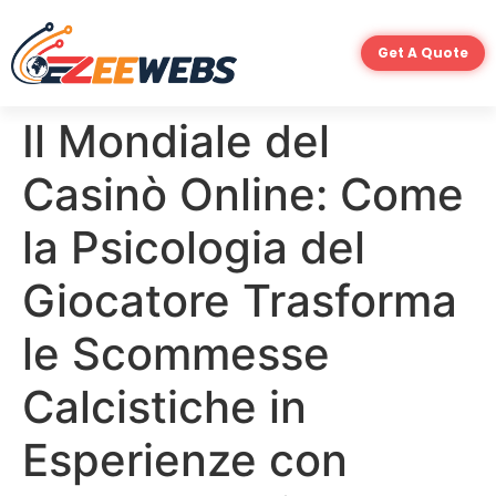
Get A Quote
Il Mondiale del
Casinò Online: Come
la Psicologia del
Giocatore Trasforma
le Scommesse
Calcistiche in
Esperienze con