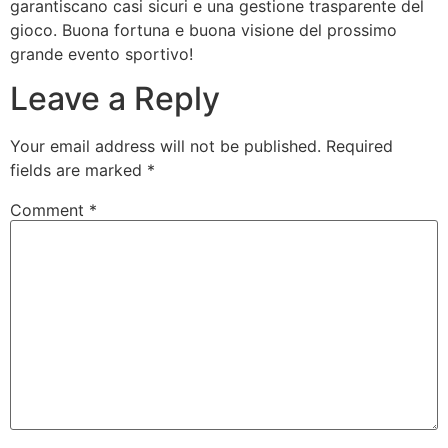
garantiscano casi sicuri e una gestione trasparente del
gioco. Buona fortuna e buona visione del prossimo
grande evento sportivo!
Leave a Reply
Your email address will not be published.
Required
fields are marked
*
Comment
*