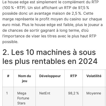
Le house edge est simplement le complément du RTP
(100 % - RTP). Un slot affichant un RTP de 97,5 %
possède donc un avantage maison de 2,5 %. Cette
marge représente le profit moyen du casino sur chaque
euro misé. Plus le house edge est faible, plus le joueur a
de chances de sortir gagnant à long terme, d’où
l’importance de viser les titres avec le plus haut RTP
possible.
2. Les 10 machines à sous
les plus rentables en 2024
#
Nom du
Développeur
RTP
Volatilité
jeu
1
Mega
NetEnt
98,2 %
Moyenne
Fortune
Stars