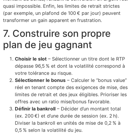
quasi impossible. Enfin, les limites de retrait strictes
(par exemple, un plafond de 100 € par jour) peuvent
transformer un gain apparent en frustration.
7. Construire son propre
plan de jeu gagnant
Choisir le slot
– Sélectionner un titre dont le RTP
dépasse 96,5 % et dont la volatilité correspond à
votre tolérance au risque.
Sélectionner le bonus
– Calculer le “bonus value”
réel en tenant compte des exigences de mise, des
limites de retrait et des jeux éligibles. Prioriser les
offres avec un ratio mise/bonus favorable.
Définir la bankroll
– Décider d’un montant total
(ex. 200 €) et d’une durée de session (ex. 2 h).
Diviser la bankroll en unités de mise de 0,2 % à
0,5 % selon la volatilité du jeu.