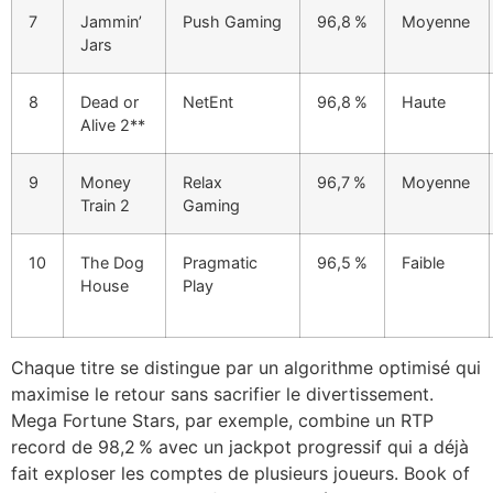
7
Jammin’
Push Gaming
96,8 %
Moyenne
Jars
8
Dead or
NetEnt
96,8 %
Haute
Alive 2**
9
Money
Relax
96,7 %
Moyenne
Train 2
Gaming
10
The Dog
Pragmatic
96,5 %
Faible
House
Play
Chaque titre se distingue par un algorithme optimisé qui
maximise le retour sans sacrifier le divertissement.
Mega Fortune Stars, par exemple, combine un RTP
record de 98,2 % avec un jackpot progressif qui a déjà
fait exploser les comptes de plusieurs joueurs. Book of