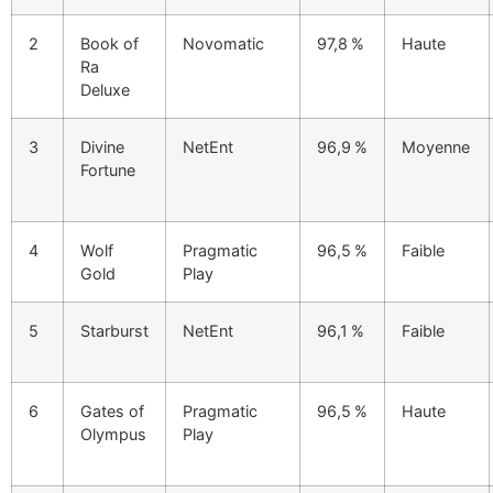
2
Book of
Novomatic
97,8 %
Haute
Ra
Deluxe
3
Divine
NetEnt
96,9 %
Moyenne
Fortune
4
Wolf
Pragmatic
96,5 %
Faible
Gold
Play
5
Starburst
NetEnt
96,1 %
Faible
6
Gates of
Pragmatic
96,5 %
Haute
Olympus
Play