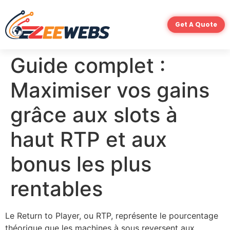
Get A Quote
Guide complet :
Maximiser vos gains
grâce aux slots à
haut RTP et aux
bonus les plus
rentables
Le Return to Player, ou RTP, représente le pourcentage
théorique que les machines à sous reversent aux