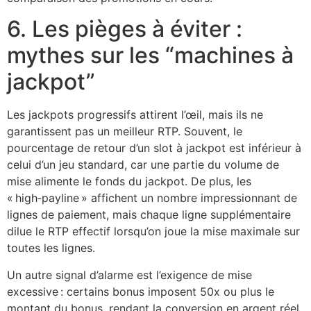
6. Les pièges à éviter :
mythes sur les “machines à
jackpot”
Les jackpots progressifs attirent l’œil, mais ils ne
garantissent pas un meilleur RTP. Souvent, le
pourcentage de retour d’un slot à jackpot est inférieur à
celui d’un jeu standard, car une partie du volume de
mise alimente le fonds du jackpot. De plus, les
« high‑payline » affichent un nombre impressionnant de
lignes de paiement, mais chaque ligne supplémentaire
dilue le RTP effectif lorsqu’on joue la mise maximale sur
toutes les lignes.
Un autre signal d’alarme est l’exigence de mise
excessive : certains bonus imposent 50x ou plus le
montant du bonus, rendant la conversion en argent réel