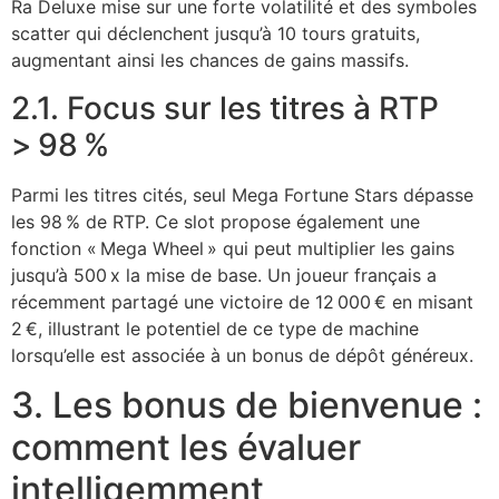
Ra Deluxe mise sur une forte volatilité et des symboles
scatter qui déclenchent jusqu’à 10 tours gratuits,
augmentant ainsi les chances de gains massifs.
2.1. Focus sur les titres à RTP
> 98 %
Parmi les titres cités, seul Mega Fortune Stars dépasse
les 98 % de RTP. Ce slot propose également une
fonction « Mega Wheel » qui peut multiplier les gains
jusqu’à 500 x la mise de base. Un joueur français a
récemment partagé une victoire de 12 000 € en misant
2 €, illustrant le potentiel de ce type de machine
lorsqu’elle est associée à un bonus de dépôt généreux.
3. Les bonus de bienvenue :
comment les évaluer
intelligemment