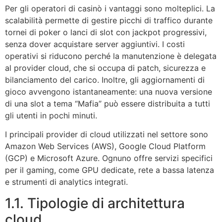
Per gli operatori di casinò i vantaggi sono molteplici. La
scalabilità permette di gestire picchi di traffico durante
tornei di poker o lanci di slot con jackpot progressivi,
senza dover acquistare server aggiuntivi. I costi
operativi si riducono perché la manutenzione è delegata
al provider cloud, che si occupa di patch, sicurezza e
bilanciamento del carico. Inoltre, gli aggiornamenti di
gioco avvengono istantaneamente: una nuova versione
di una slot a tema “Mafia” può essere distribuita a tutti
gli utenti in pochi minuti.
I principali provider di cloud utilizzati nel settore sono
Amazon Web Services (AWS), Google Cloud Platform
(GCP) e Microsoft Azure. Ognuno offre servizi specifici
per il gaming, come GPU dedicate, rete a bassa latenza
e strumenti di analytics integrati.
1.1. Tipologie di architettura
cloud