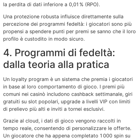
la perdita di dati inferiore a 0,01 % (RPO).
Una protezione robusta influisce direttamente sulla
percezione dei programmi fedeltà: i giocatori sono più
propensi a spendere punti per premi se sanno che il loro
profilo è custodito in modo sicuro.
4. Programmi di fedeltà:
dalla teoria alla pratica
Un loyalty program è un sistema che premia i giocatori
in base al loro comportamento di gioco. I premi più
comuni nei casinò includono cashback settimanale, giri
gratuiti su slot popolari, upgrade a livelli VIP con limiti
di prelievo più alti e inviti a tornei esclusivi.
Grazie al cloud, i dati di gioco vengono raccolti in
tempo reale, consentendo di personalizzare le offerte.
Un giocatore che ha appena completato 1 000 spin su