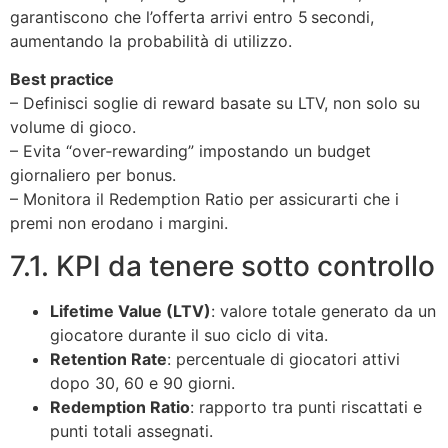
garantiscono che l’offerta arrivi entro 5 secondi,
aumentando la probabilità di utilizzo.
Best practice
– Definisci soglie di reward basate su LTV, non solo su
volume di gioco.
– Evita “over‑rewarding” impostando un budget
giornaliero per bonus.
– Monitora il Redemption Ratio per assicurarti che i
premi non erodano i margini.
7.1. KPI da tenere sotto controllo
Lifetime Value (LTV)
: valore totale generato da un
giocatore durante il suo ciclo di vita.
Retention Rate
: percentuale di giocatori attivi
dopo 30, 60 e 90 giorni.
Redemption Ratio
: rapporto tra punti riscattati e
punti totali assegnati.