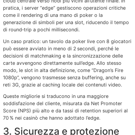
cloud centrale verso nodi più vicini all’utente finale. In
pratica, i server “edge” gestiscono operazioni critiche
come il rendering di una mano di poker o la
generazione di simboli per una slot, riducendo il tempo
di round‑trip a pochi millisecondi.
Un caso pratico: un tavolo da poker live con 8 giocatori
può essere avviato in meno di 2 secondi, perché le
decisioni di matchmaking e la sincronizzazione delle
carte avvengono direttamente sull’edge. Allo stesso
modo, le slot in alta definizione, come “Dragon’s Fire
1080p”, vengono trasmesse senza buffering, anche su
reti 3G, grazie al caching locale dei contenuti video.
Queste migliorie si traducono in una maggiore
soddisfazione del cliente, misurata da Net Promoter
Score (NPS) più alto e da tassi di retention superiori al
70 % nei casinò che hanno adottato l’edge.
3. Sicurezza e protezione