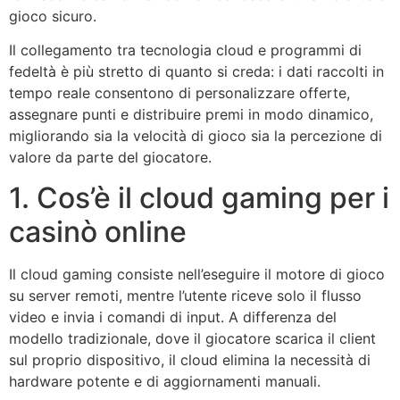
gioco sicuro.
Il collegamento tra tecnologia cloud e programmi di
fedeltà è più stretto di quanto si creda: i dati raccolti in
tempo reale consentono di personalizzare offerte,
assegnare punti e distribuire premi in modo dinamico,
migliorando sia la velocità di gioco sia la percezione di
valore da parte del giocatore.
1. Cos’è il cloud gaming per i
casinò online
Il cloud gaming consiste nell’eseguire il motore di gioco
su server remoti, mentre l’utente riceve solo il flusso
video e invia i comandi di input. A differenza del
modello tradizionale, dove il giocatore scarica il client
sul proprio dispositivo, il cloud elimina la necessità di
hardware potente e di aggiornamenti manuali.