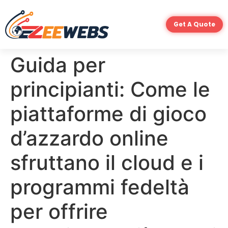
Get A Quote
Guida per
principianti: Come le
piattaforme di gioco
d’azzardo online
sfruttano il cloud e i
programmi fedeltà
per offrire