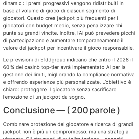
dinamici: i premi progressivi vengono ridistribuiti in
base al volume di gioco di ciascun segmento di
giocatori. Questo crea jackpot più frequenti per i
giocatori con budget medio, senza penalizzare chi
punta su grandi vincite. Inoltre, l’AI può prevedere picchi
di partecipazione e aumentare temporaneamente il
valore del jackpot per incentivare il gioco responsabile.
Le previsioni di Efddgroup indicano che entro il 2028 il
60 % dei casinò top‑tier avrà implementato AI per la
gestione dei limiti, migliorando la compliance normativa
e offrendo esperienze più personalizzate. L’obiettivo è
chiaro: proteggere il giocatore senza sacrificare
l’emozione di un jackpot da sogno.
Conclusione — ( 200 parole )
Combinare protezione del giocatore e ricerca di grandi
jackpot non è più un compromesso, ma una strategia
vincente. Gli strumenti di autolimitazione – depositi,