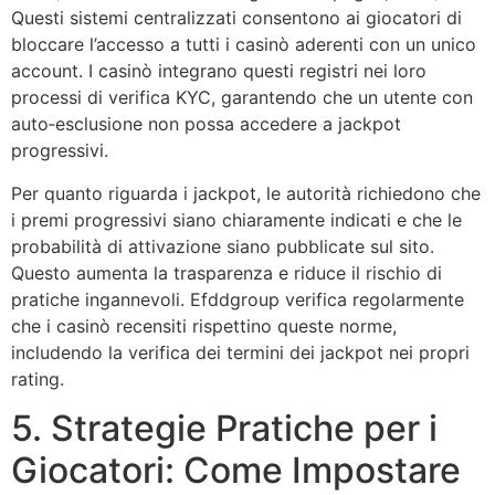
Questi sistemi centralizzati consentono ai giocatori di
bloccare l’accesso a tutti i casinò aderenti con un unico
account. I casinò integrano questi registri nei loro
processi di verifica KYC, garantendo che un utente con
auto‑esclusione non possa accedere a jackpot
progressivi.
Per quanto riguarda i jackpot, le autorità richiedono che
i premi progressivi siano chiaramente indicati e che le
probabilità di attivazione siano pubblicate sul sito.
Questo aumenta la trasparenza e riduce il rischio di
pratiche ingannevoli. Efddgroup verifica regolarmente
che i casinò recensiti rispettino queste norme,
includendo la verifica dei termini dei jackpot nei propri
rating.
5. Strategie Pratiche per i
Giocatori: Come Impostare