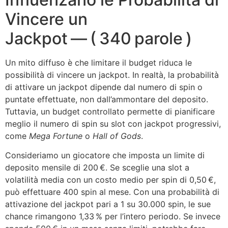
Vincere un
Jackpot — ( 340 parole )
Un mito diffuso è che limitare il budget riduca le
possibilità di vincere un jackpot. In realtà, la probabilità
di attivare un jackpot dipende dal numero di spin o
puntate effettuate, non dall’ammontare del deposito.
Tuttavia, un budget controllato permette di pianificare
meglio il numero di spin su slot con jackpot progressivi,
come
Mega Fortune
o
Hall of Gods
.
Consideriamo un giocatore che imposta un limite di
deposito mensile di 200 €. Se sceglie una slot a
volatilità media con un costo medio per spin di 0,50 €,
può effettuare 400 spin al mese. Con una probabilità di
attivazione del jackpot pari a 1 su 30.000 spin, le sue
chance rimangono 1,33 % per l’intero periodo. Se invece