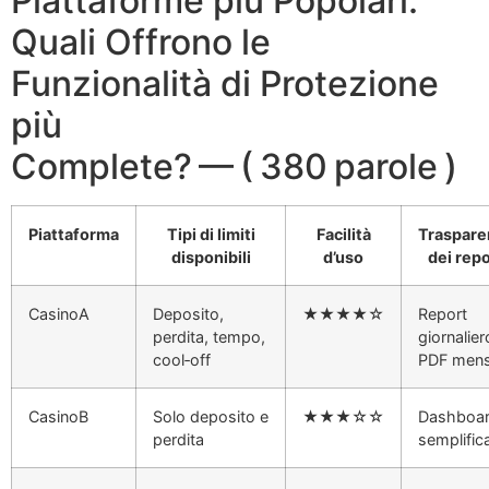
Piattaforme più Popolari:
Quali Offrono le
Funzionalità di Protezione
più
Complete? — ( 380 parole )
Piattaforma
Tipi di limiti
Facilità
Traspare
disponibili
d’uso
dei repo
CasinoA
Deposito,
★★★★☆
Report
perdita, tempo,
giornalier
cool‑off
PDF mens
CasinoB
Solo deposito e
★★★☆☆
Dashboa
perdita
semplific