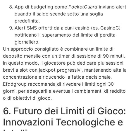
App di budgeting come
PocketGuard
inviano alert
quando il saldo scende sotto una soglia
predefinita.
Alert SMS offerti da alcuni casinò (es. CasinoC)
notificano il superamento del limite di perdita
giornaliero.
Un approccio consigliato è combinare un limite di
deposito mensile con un timer di sessione di 90 minuti.
In questo modo, il giocatore può dedicare più sessioni
brevi a slot con jackpot progressivi, mantenendo alta la
concentrazione e riducendo la fatica decisionale.
Efddgroup raccomanda di rivedere i limiti ogni 30
giorni, per adeguarli a eventuali cambiamenti di reddito
o di obiettivi di gioco.
6. Futuro dei Limiti di Gioco:
Innovazioni Tecnologiche e