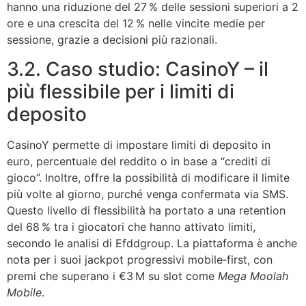
hanno una riduzione del 27 % delle sessioni superiori a 2
ore e una crescita del 12 % nelle vincite medie per
sessione, grazie a decisioni più razionali.
3.2. Caso studio: CasinoY – il
più flessibile per i limiti di
deposito
CasinoY permette di impostare limiti di deposito in
euro, percentuale del reddito o in base a “crediti di
gioco”. Inoltre, offre la possibilità di modificare il limite
più volte al giorno, purché venga confermata via SMS.
Questo livello di flessibilità ha portato a una retention
del 68 % tra i giocatori che hanno attivato limiti,
secondo le analisi di Efddgroup. La piattaforma è anche
nota per i suoi jackpot progressivi mobile‑first, con
premi che superano i €3 M su slot come
Mega Moolah
Mobile
.