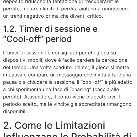
deposito riducono la tentazione di “recuperare” le
perdite, mentre i limiti di perdita aiutano a riconoscere
un trend negativo prima che diventi critico.
1.2. Timer di sessione e
“Cool‑off” period
Il timer di sessione è consigliato per chi gioca su
dispositivi mobili, dove è facile perdere la percezione
del tempo. Una volta scaduto il timer, il gioco si mette
in pausa e compare un messaggio che invita a fare una
pausa o a chiudere la sessione. Il “cool‑off” è più adatto
a chi sperimenta una fase di “chasing” (caccia alle
perdite). Attivandolo, il conto viene bloccato per il
periodo scelto, ma le vincite già accreditate rimangono
disponibili.
2. Come le Limitazioni
Influenzano le Probabilità di