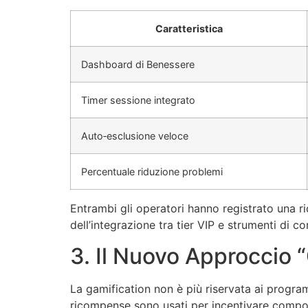
Caratteristica
Dashboard di Benessere
Timer sessione integrato
Auto‑esclusione veloce
Percentuale riduzione problemi
Entrambi gli operatori hanno registrato una ri
dell’integrazione tra tier VIP e strumenti di 
3. Il Nuovo Approccio 
La gamification non è più riservata ai progra
ricompense sono usati per incentivare compor