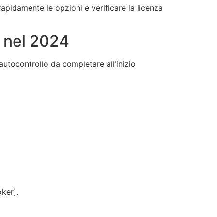
apidamente le opzioni e verificare la licenza
a nel 2024
 autocontrollo da completare all’inizio
oker).