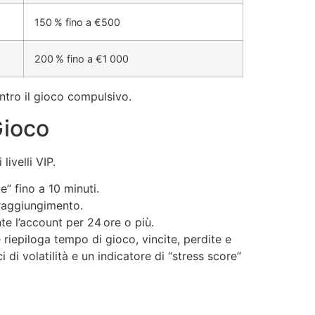
150 % fino a €500
200 % fino a €1 000
ntro il gioco compulsivo.
Gioco
ivelli VIP.
e” fino a 10 minuti.
 raggiungimento.
 l’account per 24 ore o più.
riepiloga tempo di gioco, vincite, perdite e
di volatilità e un indicatore di “stress score”