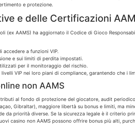
ertimento e protezione.
tive e delle Certificazioni AA
i (ex AAMS) ha aggiornato il Codice di Gioco Responsabile,
di accedere a funzioni VIP.
ione e sui limiti di perdita impostati.
ilizzati per il monitoraggio del rischio.
 livelli VIP nei loro piani di compliance, garantendo che i lim
online non AAMS
tributi al fondo di protezione del giocatore, audit periodico
raçao, Gibraltar), maggiore libertà su bonus e limiti, ma mi
da priorità diverse. Se la sicurezza legale è il criterio pri
uovi casino non AAMS possono offrire bonus più alti, purché 