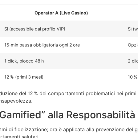
Operator A (Live Casino)
Sì (accessibile dal profilo VIP)
Sì (w
15‑min pausa obbligatoria ogni 2 ore
Opzio
1 click, blocco 48 h
2 cli
12 % (primi 3 mesi)
10 %
duzione del 12 % dei comportamenti problematici nei primi tr
consapevolezza.
“Gamified” alla Responsabilità
mmi di fidelizzazione; ora è applicata alla prevenzione del
tamenti salutari.