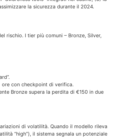
assimizzare la sicurezza durante il 2024.
 rischio. I tier più comuni – Bronze, Silver,
ard”.
6 ore con checkpoint di verifica.
tente Bronze supera la perdita di €150 in due
ariazioni di volatilità. Quando il modello rileva
ilità “high”), il sistema segnala un potenziale