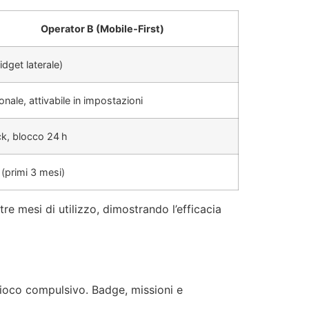
Operator B (Mobile‑First)
idget laterale)
nale, attivabile in impostazioni
ck, blocco 24 h
 (primi 3 mesi)
e mesi di utilizzo, dimostrando l’efficacia
 gioco compulsivo. Badge, missioni e