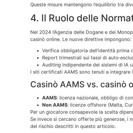
Queste misure mantengono l’equilibrio tra div
4. Il Ruolo delle Norma
Nel 2024 l’Agenzia delle Dogane e dei Monopol
casinò online. Le nuove direttive impongono:
Verifica obbligatoria dell’identità prima 
Report trimestrali sui tassi di auto‑esclus
Auditing indipendente dei sistemi di IA ut
I siti certificati AAMS sono tenuti a integrare i
Casinò AAMS vs. casinò 
AAMS
: licenza nazionale, obbligo di con
Non AAMS
: licenze offshore (Malta, Cu
Per un giocatore consapevole la scelta dipende 
Se invece si cercano offerte più generose, i n
del rischio descritti in questo articolo.