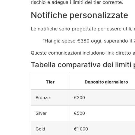
rischio e adegua i limiti del tier corrente.
Notifiche personalizzate
Le notifiche sono progettate per essere utili,
“Hai già speso €380 oggi, superando il 7
Queste comunicazioni includono link diretto al
Tabella comparativa dei limiti 
Tier
Deposito giornaliero
Bronze
€200
Silver
€500
Gold
€1 000