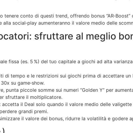
enere conto di questi trend, offrendo bonus “AR‑Boost” o “
ate alla social‑play aumenteranno il valore medio delle scomm
giocatori: sfruttare al meglio
ale fissa (es. 5 %) del tuo capitale a giochi ad alta varian
limiti di tempo e le restrizioni sui giochi prima di accettare
n 30x su game‑show.
ve, punta piccole somme sui numeri “Golden Y” per aumentar
 sfruttare il moltiplicatore.
: accetta il Deal solo quando il valore medio delle valigette 
 perdere grandi premi.
izzare il valore dei bonus, ridurre la volatilità e godere a
 )