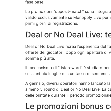
fase base.
Le promozioni “deposit‑match” sono integrate 
valido esclusivamente su Monopoly Live per i p
primi giorni di registrazione.
Deal or No Deal Live: t
Deal or No Deal Live ricrea l’esperienza del 
offerte dei giocatori. Dopo ogni apertura di v
somma più alta.
Il meccanismo di “risk‑reward” è studiato per 
sessioni più lunghe e in un tasso di scommessa
A gennaio, diversi operatori hanno lanciato 
almeno 5 round di Deal or No Deal Live. La 
delle puntate durante il periodo promozionale
Le promozioni bonus c