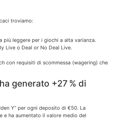
icaci troviamo:
 più leggere per i giochi a alta varianza.
ly Live o Deal or No Deal Live.
tch con requisiti di scommessa (wagering) che
ha generato +27 % di
den Y” per ogni deposito di €50. La
te e ha aumentato il valore medio del