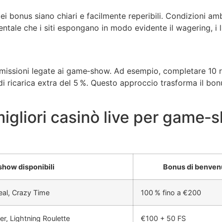
 dei bonus siano chiari e facilmente reperibili. Condizioni
tale che i siti espongano in modo evidente il wagering, i lim
 e missioni legate ai game‑show. Ad esempio, completare 10
i ricarica extra del 5 %. Questo approccio trasforma il bon
migliori casinò live per game‑
how disponibili
Bonus di benven
eal, Crazy Time
100 % fino a €200
r, Lightning Roulette
€100 + 50 FS