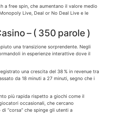
h a free spin, che aumentano il valore medio
Monopoly Live, Deal or No Deal Live e le
sino – ( 350 parole )
mpiuto una transizione sorprendente. Negli
ormandoli in esperienze interattive dove il
egistrato una crescita del 38 % in revenue tra
passato da 18 minuti a 27 minuti, segno che i
to più rapida rispetto a giochi come il
i giocatori occasionali, che cercano
di “corsa” che spinge gli utenti a