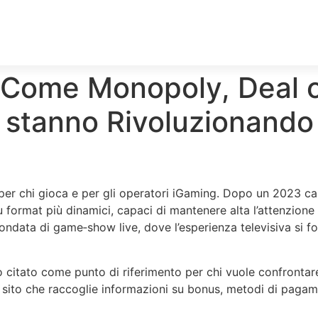
Come Monopoly, Deal or
stanno Rivoluzionando 
 per chi gioca e per gli operatori iGaming. Dopo un 2023 ca
u format più dinamici, capaci di mantenere alta l’attenzione 
a ondata di game‑show live, dove l’esperienza televisiva si f
citato come punto di riferimento per chi vuole confrontare 
 sito che raccoglie informazioni su bonus, metodi di pagame