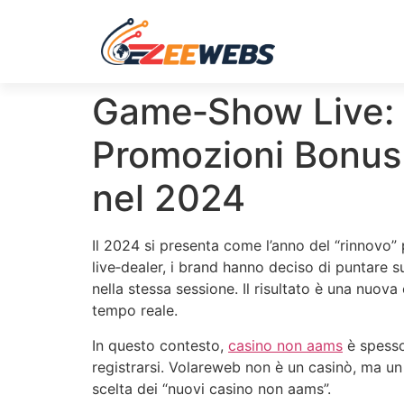
Game‑Show Live: 
Promozioni Bonus 
nel 2024
Il 2024 si presenta come l’anno del “rinnovo”
live‑dealer, i brand hanno deciso di puntare s
nella stessa sessione. Il risultato è una nuov
tempo reale.
In questo contesto,
casino non aams
è spesso 
registrarsi. Volareweb non è un casinò, ma un
scelta dei “nuovi casino non aams”.