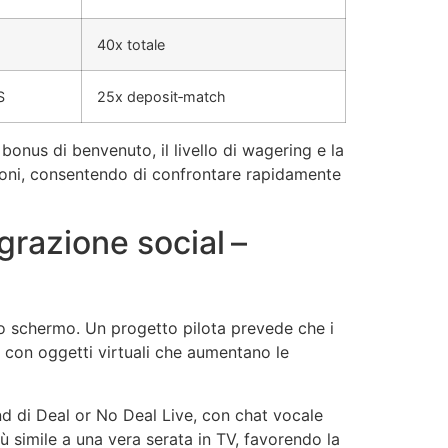
40x totale
S
25x deposit‑match
 bonus di benvenuto, il livello di wagering e la
oni, consentendo di confrontare rapidamente
grazione social –
o schermo. Un progetto pilota prevede che i
o con oggetti virtuali che aumentano le
und di Deal or No Deal Live, con chat vocale
iù simile a una vera serata in TV, favorendo la