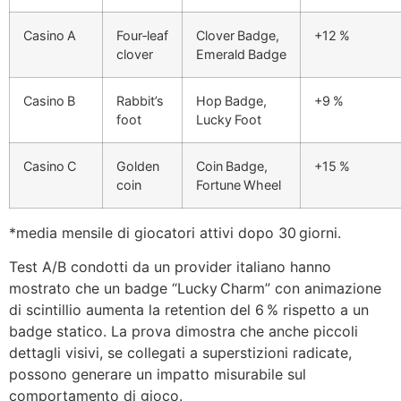
Casino A
Four‑leaf
Clover Badge,
+12 %
clover
Emerald Badge
Casino B
Rabbit’s
Hop Badge,
+9 %
foot
Lucky Foot
Casino C
Golden
Coin Badge,
+15 %
coin
Fortune Wheel
*media mensile di giocatori attivi dopo 30 giorni.
Test A/B condotti da un provider italiano hanno
mostrato che un badge “Lucky Charm” con animazione
di scintillio aumenta la retention del 6 % rispetto a un
badge statico. La prova dimostra che anche piccoli
dettagli visivi, se collegati a superstizioni radicate,
possono generare un impatto misurabile sul
comportamento di gioco.