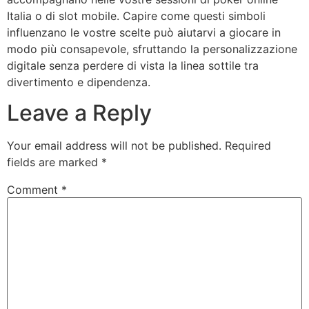
Italia o di slot mobile. Capire come questi simboli
influenzano le vostre scelte può aiutarvi a giocare in
modo più consapevole, sfruttando la personalizzazione
digitale senza perdere di vista la linea sottile tra
divertimento e dipendenza.
Leave a Reply
Your email address will not be published.
Required
fields are marked
*
Comment
*