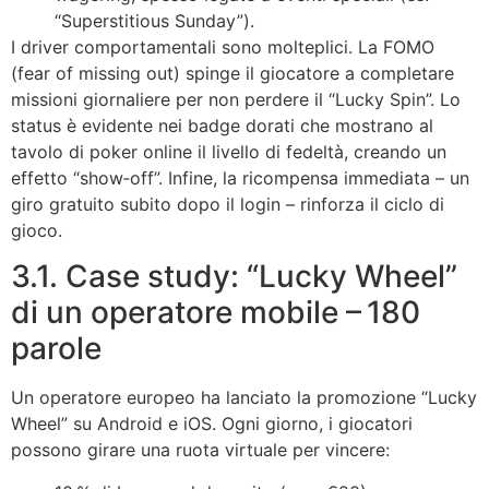
“Superstitious Sunday”).
I driver comportamentali sono molteplici. La FOMO
(fear of missing out) spinge il giocatore a completare
missioni giornaliere per non perdere il “Lucky Spin”. Lo
status è evidente nei badge dorati che mostrano al
tavolo di poker online il livello di fedeltà, creando un
effetto “show‑off”. Infine, la ricompensa immediata – un
giro gratuito subito dopo il login – rinforza il ciclo di
gioco.
3.1. Case study: “Lucky Wheel”
di un operatore mobile – 180
parole
Un operatore europeo ha lanciato la promozione “Lucky
Wheel” su Android e iOS. Ogni giorno, i giocatori
possono girare una ruota virtuale per vincere: