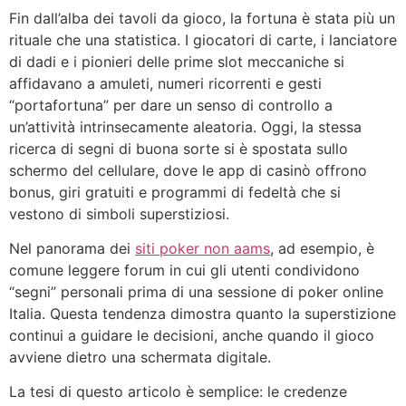
Fin dall’alba dei tavoli da gioco, la fortuna è stata più un
rituale che una statistica. I giocatori di carte, i lanciatore
di dadi e i pionieri delle prime slot meccaniche si
affidavano a amuleti, numeri ricorrenti e gesti
“portafortuna” per dare un senso di controllo a
un’attività intrinsecamente aleatoria. Oggi, la stessa
ricerca di segni di buona sorte si è spostata sullo
schermo del cellulare, dove le app di casinò offrono
bonus, giri gratuiti e programmi di fedeltà che si
vestono di simboli superstiziosi.
Nel panorama dei
siti poker non aams
, ad esempio, è
comune leggere forum in cui gli utenti condividono
“segni” personali prima di una sessione di poker online
Italia. Questa tendenza dimostra quanto la superstizione
continui a guidare le decisioni, anche quando il gioco
avviene dietro una schermata digitale.
La tesi di questo articolo è semplice: le credenze