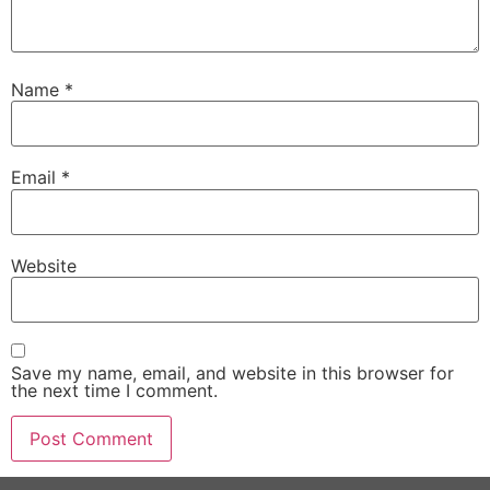
Name
*
Email
*
Website
Save my name, email, and website in this browser for
the next time I comment.