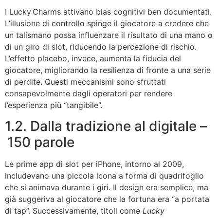
I Lucky Charms attivano bias cognitivi ben documentati.
L’illusione di controllo spinge il giocatore a credere che
un talismano possa influenzare il risultato di una mano o
di un giro di slot, riducendo la percezione di rischio.
L’effetto placebo, invece, aumenta la fiducia del
giocatore, migliorando la resilienza di fronte a una serie
di perdite. Questi meccanismi sono sfruttati
consapevolmente dagli operatori per rendere
l’esperienza più “tangibile”.
1.2. Dalla tradizione al digitale –
150 parole
Le prime app di slot per iPhone, intorno al 2009,
includevano una piccola icona a forma di quadrifoglio
che si animava durante i giri. Il design era semplice, ma
già suggeriva al giocatore che la fortuna era “a portata
di tap”. Successivamente, titoli come
Lucky