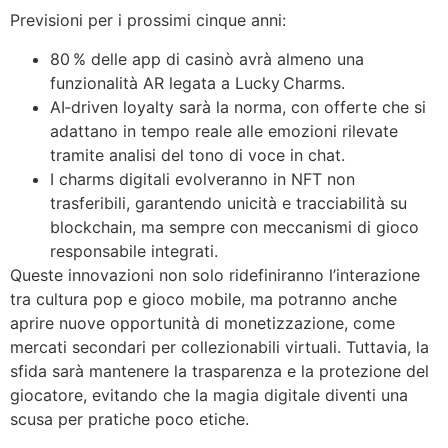
Previsioni per i prossimi cinque anni:
80 % delle app di casinò avrà almeno una
funzionalità AR legata a Lucky Charms.
AI‑driven loyalty sarà la norma, con offerte che si
adattano in tempo reale alle emozioni rilevate
tramite analisi del tono di voce in chat.
I charms digitali evolveranno in NFT non
trasferibili, garantendo unicità e tracciabilità su
blockchain, ma sempre con meccanismi di gioco
responsabile integrati.
Queste innovazioni non solo ridefiniranno l’interazione
tra cultura pop e gioco mobile, ma potranno anche
aprire nuove opportunità di monetizzazione, come
mercati secondari per collezionabili virtuali. Tuttavia, la
sfida sarà mantenere la trasparenza e la protezione del
giocatore, evitando che la magia digitale diventi una
scusa per pratiche poco etiche.