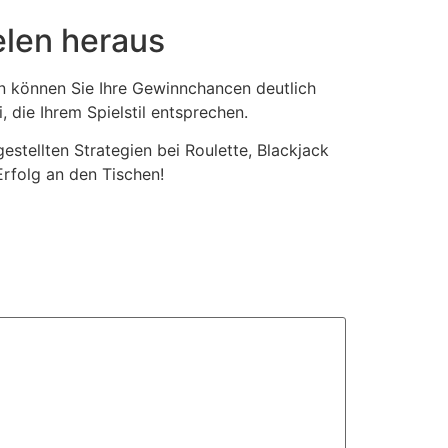
elen heraus
en können Sie Ihre Gewinnchancen deutlich
 die Ihrem Spielstil entsprechen.
estellten Strategien bei Roulette, Blackjack
Erfolg an den Tischen!