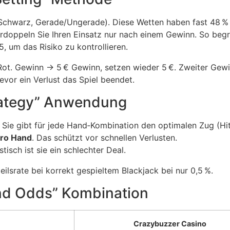
Schwarz, Gerade/Ungerade). Diese Wetten haben fast 48 
erdoppeln Sie Ihren Einsatz nur nach einem Gewinn. So beg
5, um das Risiko zu kontrollieren.
 Rot. Gewinn → 5 € Gewinn, setzen wieder 5 €. Zweiter Gew
vor ein Verlust das Spiel beendet.
trategy” Anwendung
: Sie gibt für jede Hand‑Kombination den optimalen Zug (Hit,
pro Hand
. Das schützt vor schnellen Verlusten.
stisch ist sie ein schlechter Deal.
eilsrate bei korrekt gespieltem Blackjack bei nur 0,5 %.
und Odds” Kombination
Crazybuzzer Casino