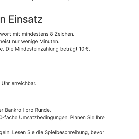
en Einsatz
sswort mit mindestens 8 Zeichen.
meist nur wenige Minuten.
. Die Mindesteinzahlung beträgt 10 €.
 Uhr erreichbar.
rer Bankroll pro Runde.
0‑fache Umsatzbedingungen. Planen Sie Ihre
egeln. Lesen Sie die Spielbeschreibung, bevor