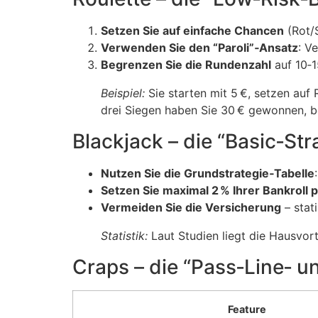
Setzen Sie auf einfache Chancen
(Rot/
Verwenden Sie den “Paroli”‑Ansatz
: V
Begrenzen Sie die Rundenzahl
auf 10‑1
Beispiel:
Sie starten mit 5 €, setzen auf
drei Siegen haben Sie 30 € gewonnen, be
Blackjack – die “Basic‑S
Nutzen Sie die Grundstrategie‑Tabelle
Setzen Sie maximal 2 % Ihrer Bankroll 
Vermeiden Sie die Versicherung
– stati
Statistik:
Laut Studien liegt die Hausvort
Craps – die “Pass‑Line‑ 
Feature