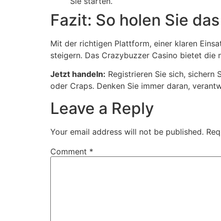
Sie starten.
Fazit: So holen Sie da
Mit der richtigen Plattform, einer klaren Ei
steigern. Das Crazybuzzer Casino bietet die n
Jetzt handeln:
Registrieren Sie sich, sichern 
oder Craps. Denken Sie immer daran, verantwo
Leave a Reply
Your email address will not be published.
Req
Comment
*